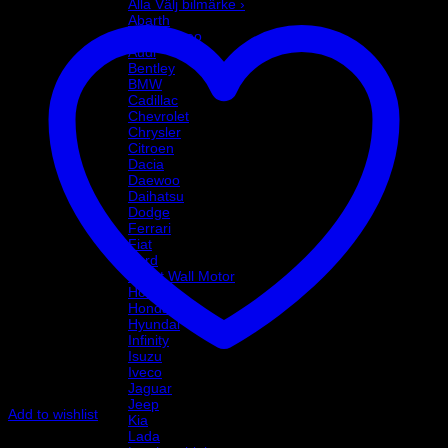
Alla Välj bilmärke ›
Abarth
Alfa Romeo
Audi
Bentley
BMW
Cadillac
Chevrolet
Chrysler
Citroen
Dacia
Daewoo
Daihatsu
Dodge
Ferrari
Fiat
Ford
Great Wall Motor
Holden
Honda
Hyundai
Infinity
Isuzu
Iveco
Jaguar
Jeep
Add to wishlist
Kia
Art.nr: 051STB50
Lada