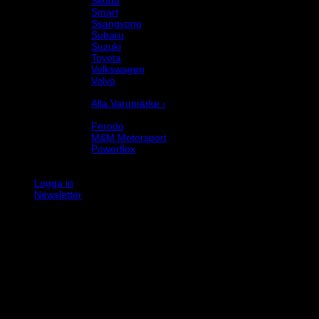
Skoda
Smart
Ssangyong
Subaru
Suzuki
Toyota
Volkswagen
Volvo
Varumärke
Alla Varumärke ›
Helix Autosport
Ferodo
M&M Motorsport
Powerflex
Evo Corse
Sparco
Logga in
Newsletter
K