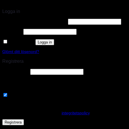
STORT UTBUD & STÖRST PÅ SPARCO
Logga in
Användarnamn eller e-postadress
*
Lösenord
*
Kom ihåg mig
Logga in
Glömt ditt lösenord?
Registrera
E-postadress
*
En länk för att ställa in ett nytt lösenord kommer att skickas till din e-
postadress.
Prenumerera på vårt nyhetsbrev
Your personal data will be used to support your experience
throughout this website, to manage access to your account, and for
other purposes described in our
integritetspolicy
.
Registrera