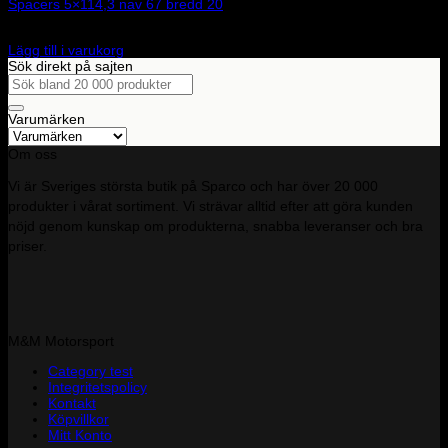
Spacers 5×114,3 nav 67 bredd 20
1 485
kr
Lägg till i varukorg
Sök direkt på sajten
Sök
efter:
Varumärken
Om oss
Vi är Sveriges största butik på Sparco och har över 20 000
produkter i vårat sortiment. Vi strävar alltid efter att göra kunden
nöjd genom kunskap om produkterna, snabba leveranser och bra
priser.
M&M Motorsport
Category test
Integritetspolicy
Kontakt
Köpvillkor
Mitt Konto