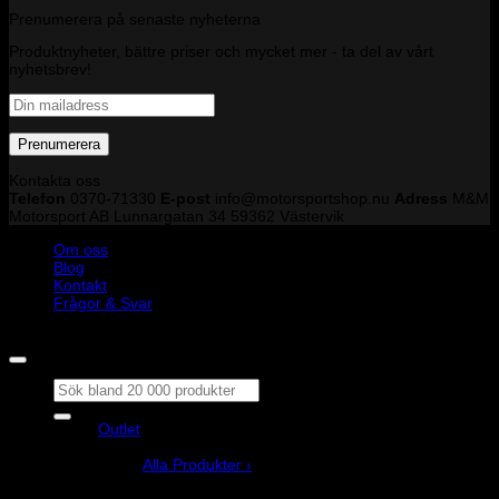
Prenumerera på senaste nyheterna
Produktnyheter, bättre priser och mycket mer - ta del av vårt
nyhetsbrev!
Kontakta oss
Telefon
0370-71330
E-post
info@motorsportshop.nu
Adress
M&M
Motorsport AB
Lunnargatan 34 59362 Västervik
Om oss
Blog
Kontakt
Frågor & Svar
Copyright © M&M Motorsport AB 2026
Sök
efter:
Outlet
Produkter
Alla Produkter ›
Bilstyling