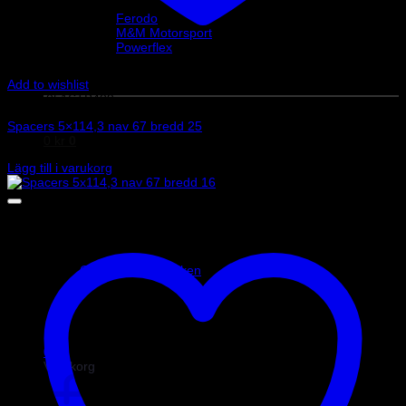
Helix Autosport
Ferodo
M&M Motorsport
Powerflex
Evo Corse
Sparco
Add to wishlist
Art.nr: 051STB409
Spacers 5×114,3 nav 67 bredd 25
0
kr
0
2 330
kr
Lägg till i varukorg
Inga produkter i varukorgen.
Gå tillbaka till butiken
0
Varukorg