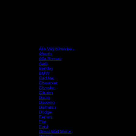
Bromssystem
Förarutrustning
Invändig fordon och säkerhetsutrustning
Kläder och merchandise
Karting
Mekanikerutrustning
Motor och drivlina
Racingsimulator
Chassi och fjädring
Välj bilmärke
Alla Välj bilmärke ›
Abarth
Alfa Romeo
Audi
Bentley
BMW
Cadillac
Chevrolet
Chrysler
Citroen
Dacia
Daewoo
Daihatsu
Dodge
Ferrari
Fiat
Ford
Great Wall Motor