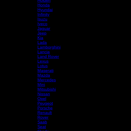
Holden
Honda
Hyundai
Infinity
Isuzu
Iveco
Jaguar
Jeep
Kia
Lada
Lamborghini
Lancia
Land Rover
Lexus
Lotus
Maserati
Mazda
Mercedes
Mini
Mitsubishi
Nissan
Opel
Peugeot
Porsche
Renault
Rover
Saab
Seat