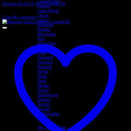
Lamborghini
Spacers 5×114,3 nav 67 bredd 16
Lancia
Land Rover
1 245
kr
Lexus
Lägg till i varukorg
Lotus
Maserati
Mazda
Mercedes
Mini
Mitsubishi
Nissan
Opel
Peugeot
Porsche
Renault
Rover
Saab
Seat
Skoda
Smart
Ssangyong
Subaru
Suzuki
Toyota
Volkswagen
Volvo
Varumärke
Alla Varumärke ›