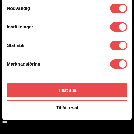
Samtyckesval
Nödvändig
Inställningar
Statistik
Marknadsföring
Add to wishlist
Art.nr: 051STB125
Tillåt alla
Spacers 5×114,3 nav 67 bredd 20
1 330
kr
Tillåt urval
Lägg till i varukorg