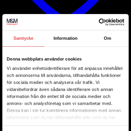
Samtycke
Information
Om
Add to wishlist
Art.nr: 051STB147
Spacers 5×114,3 nav 67 bredd 30
Denna webbplats använder cookies
3 035
kr
Vi använder enhetsidentifierare för att anpassa innehållet
Lägg till i varukorg
och annonserna till användarna, tillhandahålla funktioner
för sociala medier och analysera vår trafik. Vi
vidarebefordrar även sådana identifierare och annan
information från din enhet till de sociala medier och
annons- och analysföretag som vi samarbetar med.
Dessa kan i sin tur kombinera informationen med annan
information som du har tillhandahållit eller som de har
samlat in när du har använt deras tjänster.