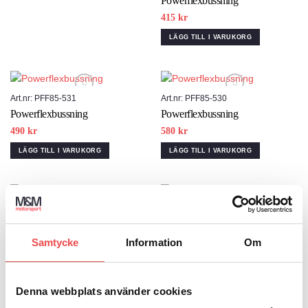
Powerflexbussning
415
kr
LÄGG TILL I VARUKORG
Art.nr: PFF85-531
Art.nr: PFF85-530
Powerflexbussning
Powerflexbussning
Add to wishlist
Add to wishlist
490
kr
580
kr
LÄGG TILL I VARUKORG
LÄGG TILL I VARUKORG
Art.nr: PFF85-704R
Art.nr: PFF85-505
Powerflexbussning
Powerflexbussning
Add to wishlist
Add to wishlist
Samtycke
Information
Om
415
kr
425
kr
LÄGG TILL I VARUKORG
LÄGG TILL I VARUKORG
Denna webbplats använder cookies