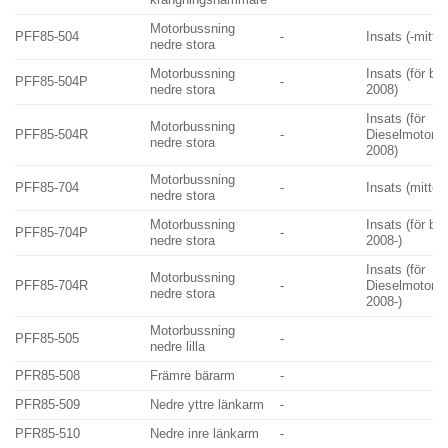
krängningshämmare
Motorbussning
PFF85-504
-
Insats (-mitte
nedre stora
Motorbussning
Insats (för ba
PFF85-504P
-
nedre stora
2008)
Insats (för
Motorbussning
PFF85-504R
-
Dieselmotor -
nedre stora
2008)
Motorbussning
PFF85-704
-
Insats (mitten
nedre stora
Motorbussning
Insats (för ba
PFF85-704P
-
nedre stora
2008-)
Insats (för
Motorbussning
PFF85-704R
-
Dieselmotor m
nedre stora
2008-)
Motorbussning
PFF85-505
-
nedre lilla
PFR85-508
Främre bärarm
-
PFR85-509
Nedre yttre länkarm
-
PFR85-510
Nedre inre länkarm
-