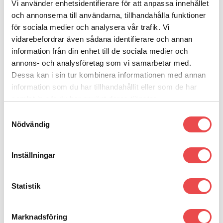
Vi använder enhetsidentifierare för att anpassa innehållet
Art.nr: PFF85-502
Art.nr: PFR85-528
och annonserna till användarna, tillhandahålla funktioner
Powerflexbussning
Powerflexbussning
för sociala medier och analysera vår trafik. Vi
Add to wishlist
Add to wishlist
1 010
kr
1 770
kr
vidarebefordrar även sådana identifierare och annan
LÄGG TILL I VARUKORG
LÄGG TILL I VARUKORG
information från din enhet till de sociala medier och
annons- och analysföretag som vi samarbetar med.
Dessa kan i sin tur kombinera informationen med annan
information som du har tillhandahållit eller som de har
Art.nr: PFR85-527
Art.nr: PFR85-525
samlat in när du har använt deras tjänster.
Powerflexbussning
Powerflexbussning
Add to wishlist
Add to wishlist
Samtyckesval
1 540
kr
995
kr
Nödvändig
LÄGG TILL I VARUKORG
LÄGG TILL I VARUKORG
Inställningar
Art.nr: PFR85-523
Art.nr: PFR85-515-21.7
Statistik
Powerflexbussning
Powerflexbussning
Add to wishlist
Add to wishlist
515
kr
590
kr
LÄGG TILL I VARUKORG
LÄGG TILL I VARUKORG
Marknadsföring