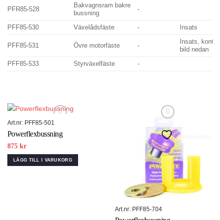
Bakvagnsram bakre
PFR85-528
-
bussning
PFF85-530
Växelådsfäste
-
Insats
Insats, kontol
PFF85-531
Övre motorfäste
-
bild nedan
PFF85-533
Styrväxelfäste
-
Art.nr: PFF85-501
Powerflexbussning
Add to wishlist
Add to wishlist
875
kr
LÄGG TILL I VARUKORG
Art.nr: PFF85-704