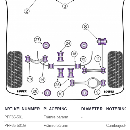
ARTIKELNUMMER
PLACERING
DIAMETER
NOTERING
PFF85-501
Främre bärarm
-
PFF85-501G
Främre bärarm
-
Camberjusterb