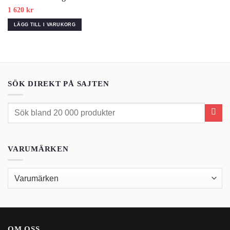
1 620
kr
LÄGG TILL I VARUKORG
SÖK DIREKT PÅ SAJTEN
Sök
efter:
VARUMÄRKEN
OM OSS