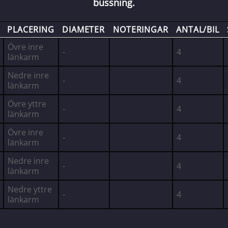
bussning.
PLACERING
DIAMETER
NOTERINGAR
ANTAL/BIL
Övre inre
-
4
länkarm
Nedre inre
-
4
länkarm
Övre yttre
-
4
länkarm
Övre inre
-
4
länkarm
Nedre inre
-
4
länkarm
Nedre yttre
-
4
länkarm