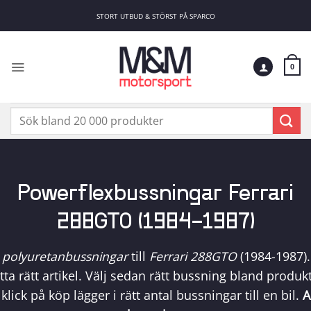
Skip
STORT UTBUD & STÖRST PÅ SPARCO
to
content
0
Sök
efter:
Powerflexbussningar Ferrari
288GTO (1984-1987)
a
polyuretanbussningar
till
Ferrari 288GTO
(1984-1987)
hitta rätt artikel. Välj sedan rätt bussning bland prod
klick på köp lägger i rätt antal bussningar till en bil.
A