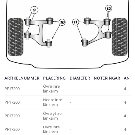
ARTIKELNUMMER
PLACERING
DIAMETER
NOTERINGAR
ANTA
Övre inre
PF17200
-
4
länkarm
Nedre inre
PF17200
-
4
länkarm
Övre yttre
PF17200
-
4
länkarm
Övre inre
PF17200
-
4
länkarm