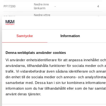
Nedre inre
PF17200
-
4
länkarm
Nedre yttre
PF17200
-
4
länkarm
Samtycke
Information
Art.nr: PF17-200
Denna webbplats använder cookies
Powerflexbussning
Add to wishlist
2 085
kr
Vi använder enhetsidentifierare för att anpassa innehållet och
LÄGG TILL I VARUKORG
användarna, tillhandahålla funktioner för sociala medier och 
trafik. Vi vidarebefordrar även sådana identifierare och annan
din enhet till de sociala medier och annons- och analysföret
samarbetar med. Dessa kan i sin tur kombinera informatio
information som du har tillhandahållit eller som de har samlat
SÖK DIREKT PÅ SAJTEN
använt deras tjänster.
Sök