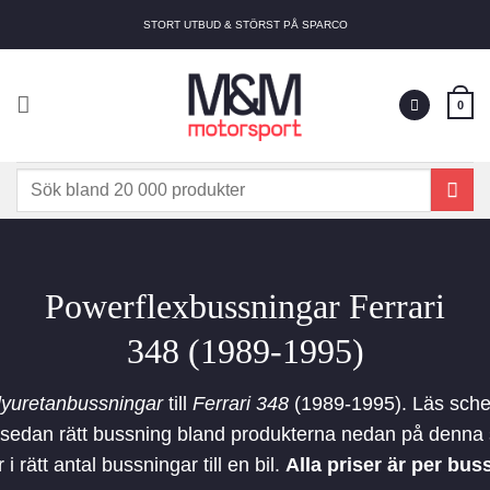
Skip
STORT UTBUD & STÖRST PÅ SPARCO
to
content
0
Sök
efter:
Powerflexbussningar Ferrari
348 (1989-1995)
lyuretanbussningar
till
Ferrari 348
(1989-1995). Läs schem
älj sedan rätt bussning bland produkterna nedan på denna 
 i rätt antal bussningar till en bil.
Alla priser är per bus