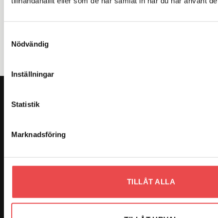
tillhandahållit eller som de har samlat in när du har använt de
VARUMÄRKEN
Samtyckesval
Nödvändig
Inställningar
OM OSS
Statistik
Vi är Sveriges största butik på Sparco och har över 20 000
produkter i vårat sortiment. Vi strävar alltid efter att göra kunden
Marknadsföring
nöjd genom kunskap om produkterna, snabba leveranser och bra
priser.
TILLÅT ALLA