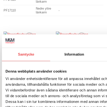
länkarm
Nedre yttre
PF17110
-
4
länkarm
Art.nr: PF17-200
Art.nr: PF17-110
Powerflexbussning
Powerflexbussning
Add to wishlist
Add to wishlist
2 085
kr
1 330
kr
Samtycke
Information
LÄGG TILL I VARUKORG
LÄGG TILL I VARUKORG
Denna webbplats använder cookies
Vi använder enhetsidentifierare för att anpassa innehållet och
användarna, tillhandahålla funktioner för sociala medier och a
SÖK DIREKT PÅ SAJTEN
Vi vidarebefordrar även sådana identifierare och annan inform
till de sociala medier och annons- och analysföretag som vi
Sök
Dessa kan i sin tur kombinera informationen med annan info
efter: