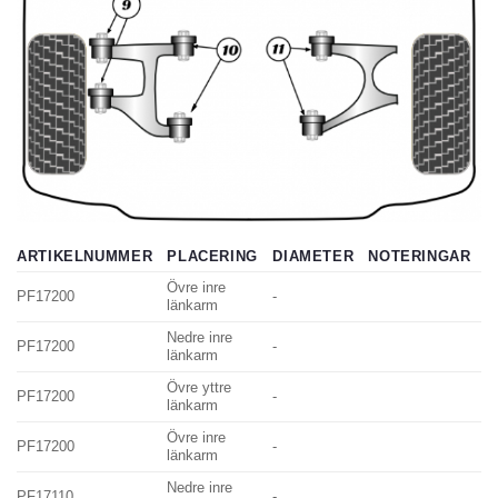
ARTIKELNUMMER
PLACERING
DIAMETER
NOTERINGAR
A
Övre inre
PF17200
-
4
länkarm
Nedre inre
PF17200
-
4
länkarm
Övre yttre
PF17200
-
4
länkarm
Övre inre
PF17200
-
4
länkarm
Nedre inre
PF17110
-
4