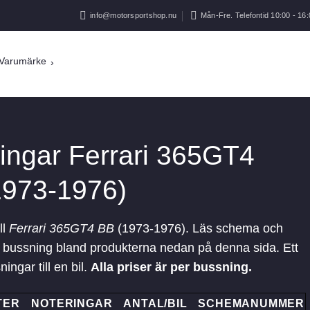
info@motorsportshop.nu
Mån-Fre. Telefontid 10:00 - 16:
Varumärke
ingar Ferrari 365GT4
1973-1976)
ill
Ferrari 365GT4 BB
(1973-1976). Läs schema och
 rätt bussning bland produkterna nedan på denna sida. Ett
ingar till en bil.
Alla priser är per bussning.
TER
NOTERINGAR
ANTAL/BIL
SCHEMANUMMER