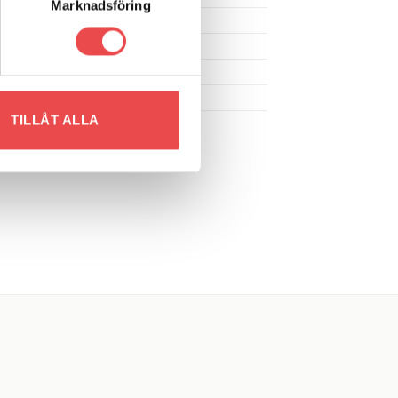
Marknadsföring
9
10
11
12
TILLÅT ALLA