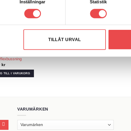
Inställningar
Statistik
arm
4
arm
4
karm
-
4
karm
-
4
TILLÅT URVAL
r: PF17-110
flexbussning
Add to wishlist
0
kr
G TILL I VARUKORG
VARUMÄRKEN