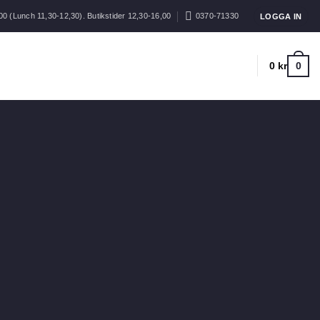
00 (Lunch 11,30-12,30). Butikstider 12,30-16,00
0370-71330
LOGGA IN
0
0
kr