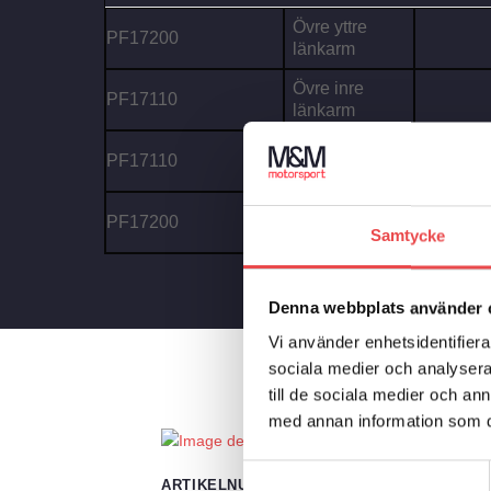
Övre yttre
PF17200
länkarm
Övre inre
PF17110
länkarm
Nedre inre
PF17110
-
länkarm
Nedre yttre
PF17200
-
länkarm
Samtycke
Denna webbplats använder 
Vi använder enhetsidentifierar
sociala medier och analysera 
till de sociala medier och a
med annan information som du 
Samtyckesval
ARTIKELNUMMER
PLACERING