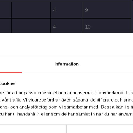
4
9
4
10
4
11
4
12
Information
cookies
e för att anpassa innehållet och annonserna till användarna, tillh
vår trafik. Vi vidarebefordrar även sådana identifierare och anna
nnons- och analysföretag som vi samarbetar med. Dessa kan i sin
har tillhandahållit eller som de har samlat in när du har använt 
DIAMETER
NOTERINGAR
ANTA