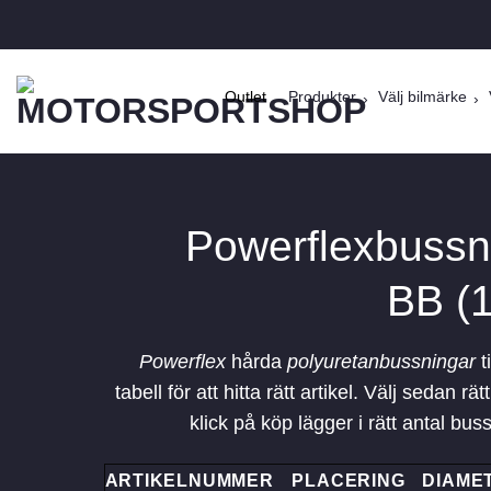
Skip
to
content
Outlet
Produkter
Välj bilmärke
Powerflexbussn
BB (
Powerflex
hårda
polyuretanbussningar
t
tabell för att hitta rätt artikel. Välj sedan
klick på köp lägger i rätt antal bussn
ARTIKELNUMMER
PLACERING
DIAME