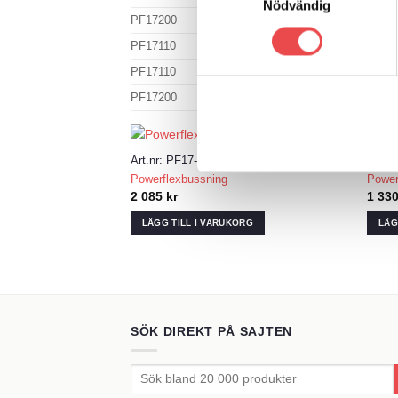
Nödvändig
PF17200
Övre yttre länk
PF17110
Övre inre länk
PF17110
Nedre inre län
PF17200
Nedre yttre län
Art.nr: PF17-200
Art.n
Powerflexbussning
Power
Add to wishlist
2 085
kr
1 33
LÄGG TILL I VARUKORG
LÄG
SÖK DIREKT PÅ SAJTEN
Sök
efter: