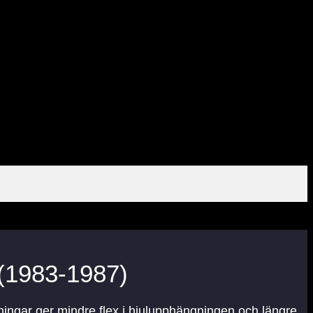
(1983-1987)
ningar ger mindre flex i hjulupphängningen och längre