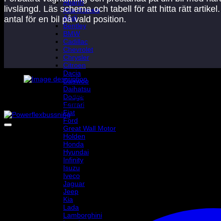
Abarth
livslängd. Läs schema och tabell för att hitta rätt arti
Alfa Romeo
Audi
antal för en bil på vald position.
Bentley
BMW
Cadillac
Chevrolet
Chrysler
Citroen
Dacia
Daewoo
Daihatsu
Artikelnummer
Placering
Diameter
Noteringar
Antal/bil
Sc
Dodge
Ferrari
PFF63-416
Växelådslänkage
-
-
1
8
Fiat
Ford
Great Wall Motor
Holden
Honda
Hyundai
Infinity
Isuzu
Iveco
Jaguar
Jeep
Kia
Lada
Lamborghini