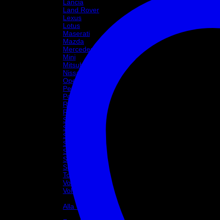
Lancia
Land Rover
Lexus
Lotus
Maserati
Mazda
Mercedes
Mini
Mitsubishi
Nissan
Opel
Peugeot
Porsche
Renault
Rover
Saab
Seat
Skoda
Smart
Ssangyong
Subaru
Suzuki
Toyota
Volkswagen
Volvo
Varumärke
Alla Varumärke ›
Helix Autosport