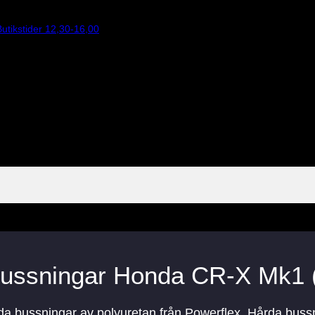
utikstider 12,30-16,00
bussningar Honda CR-X Mk1 
rda bussningar av polyuretan från Powerflex. Hårda buss