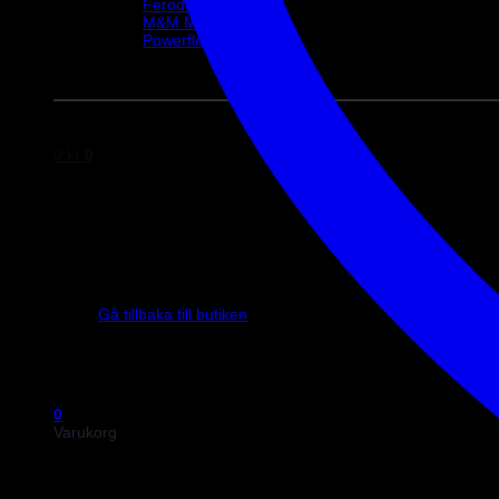
Ferodo
M&M Motorsport
Powerflex
Evo Corse
Sparco
0
kr
0
Inga produkter i varukorgen.
Gå tillbaka till butiken
0
Varukorg