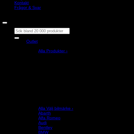
Kontakt
Frågor & Svar
Copyright © M&M Motorsport AB 2026
Sök
efter:
Outlet
Produkter
Alla Produkter ›
Bilstyling
Bromssystem
Förarutrustning
Invändig fordon och säkerhetsutrustning
Kläder och merchandise
Karting
Mekanikerutrustning
Motor och drivlina
Racingsimulator
Chassi och fjädring
Välj bilmärke
Alla Välj bilmärke ›
Abarth
Alfa Romeo
Audi
Bentley
BMW