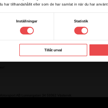
har tillhandahållit eller som de har samlat in när du har använt 
i vårat sortiment. Vi strävar alltid efter att göra kunden nöjd genom 
Inställningar
Statistik
Tillåt urval
rev!
otorsport AB
Lunnargatan 34 59362 Västervik