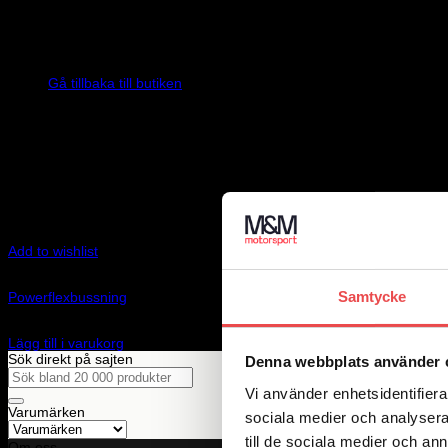
Inga produkter i varukorgen.
Gå tillbaka till butiken
Add to wishlist
Art.nr: PFF63-416
Samtycke
Powerflexbussning
225
kr
Lägg till i varukorg
Sök direkt på sajten
Denna webbplats använder 
Sök
efter:
Vi använder enhetsidentifierar
Varumärken
sociala medier och analysera 
till de sociala medier och a
Om oss