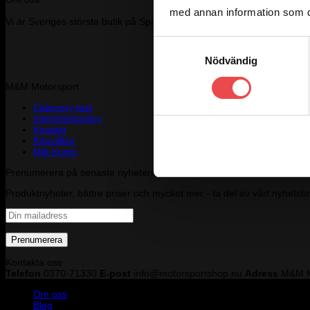
med annan information som du 
Vi är Sveriges största butik på Sparco och har över 20 000 produkter 
Samtyckesval
Nödvändig
M&M Motorsport
Category test
Integritetspolicy
Kontakt
Köpvillkor
Mitt Konto
Prenumerera på senaste nyheterna
Produktnyheter, bättre priser och mycket mer - ta del av vårt nyhetsb
Kontakta oss
Telefon
0370-71330
E-post
info@motorsportshop.nu
Adress
M&M M
Om oss
Blog