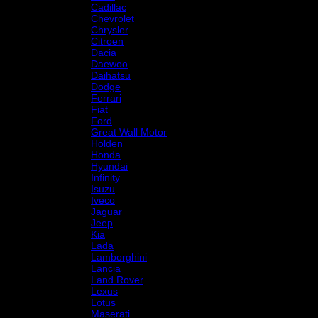
Cadillac
Chevrolet
Chrysler
Citroen
Dacia
Daewoo
Daihatsu
Dodge
Ferrari
Fiat
Ford
Great Wall Motor
Holden
Honda
Hyundai
Infinity
Isuzu
Iveco
Jaguar
Jeep
Kia
Lada
Lamborghini
Lancia
Land Rover
Lexus
Lotus
Maserati