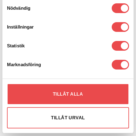
Samtyckesval
MERCEDES E CLASS
MERCEDES E CLASS
Nödvändig
W211/S211 (2002-2009)
C207/A207 (2009-2017)
1 PRODUKT
2 PRODUKTER
Inställningar
Statistik
Marknadsföring
TILLÅT ALLA
POWERFLEXBUSSNINGAR
POWERFLEXBUSSNINGAR
MERCEDES GLA CLASS INC
MERCEDES GLK-CLASS X204
A45 AMG W156 (2014-2020)
(2008-2015)
2 PRODUKTER
1 PRODUKT
TILLÅT URVAL