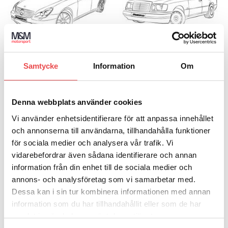
Samtycke
Information
Om
POWERFLEXBUSSNINGAR
POWERFLEXBUSSNINGAR
MERCEDES CLS-CLASS C219
MERCEDES E CLASS W124
(2004-2010)
(1984-1996)
1 PRODUKT
11 PRODUKTER
Denna webbplats använder cookies
Vi använder enhetsidentifierare för att anpassa innehållet
och annonserna till användarna, tillhandahålla funktioner
för sociala medier och analysera vår trafik. Vi
vidarebefordrar även sådana identifierare och annan
information från din enhet till de sociala medier och
annons- och analysföretag som vi samarbetar med.
Dessa kan i sin tur kombinera informationen med annan
information som du har tillhandahållit eller som de har
samlat in när du har använt deras tjänster.
POWERFLEXBUSSNINGAR
POWERFLEXBUSSNINGAR