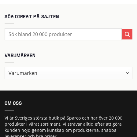
SÖK DIREKT PÅ SAJTEN
Sök
efter:
VARUMÄRKEN
OM OSS
Vi är Sveriges största butik på Sparco och har över 20 000
produkter i vårat sortiment. Vi strävar alltid efter att göra
kunden nöjd genom kunskap om produkterna, snabba
leveranser och bra priser.