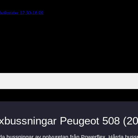
utikstider 12,30-16,00
xbussningar Peugeot 508 (2
rda bussningar av polyuretan från Powerflex. Hårda buss