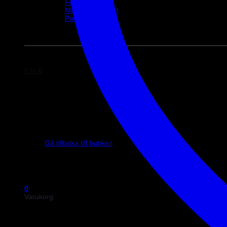
Ferodo
M&M Motorsport
Powerflex
Evo Corse
Sparco
0
kr
0
Inga produkter i varukorgen.
Gå tillbaka till butiken
0
Varukorg