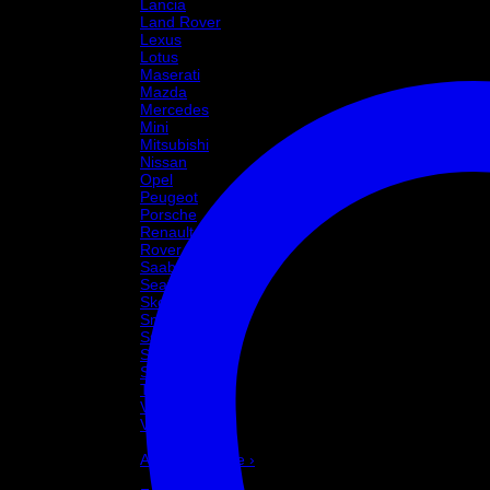
Lancia
Land Rover
Lexus
Lotus
Maserati
Mazda
Mercedes
Mini
Mitsubishi
Nissan
Opel
Peugeot
Porsche
Renault
Rover
Saab
Seat
Skoda
Smart
Ssangyong
Subaru
Suzuki
Toyota
Volkswagen
Volvo
Varumärke
Alla Varumärke ›
Helix Autosport