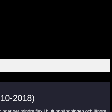
010-2018)
ningar ger mindre flex i hjulupphängningen och längre