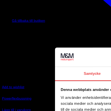
Inga produkter i varukorgen.
Gå tillbaka till butiken
Samtycke
Add to wishlist
Denna webbplats använder 
Art.nr: PFR12-517
Vi använder enhetsidentifierar
Powerflexbussning
sociala medier och analysera 
725
kr
till de sociala medier och a
Lägg till i varukorg