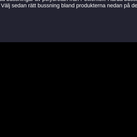
kel. Välj sedan rätt bussning bland produkterna nedan på 
l
Schemanummer
1
2
10
11
16
17