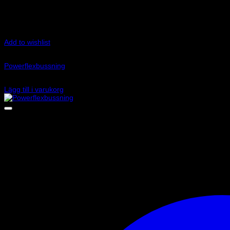
Add to wishlist
Art.nr: PFR57-414
Powerflexbussning
860
kr
Lägg till i varukorg