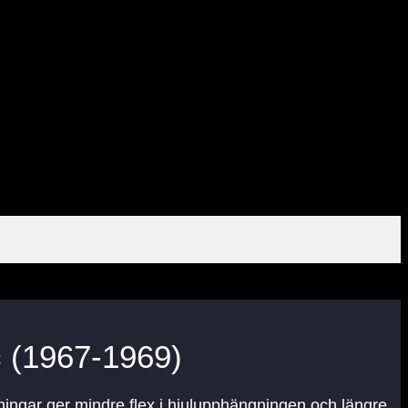
c (1967-1969)
ningar ger mindre flex i hjulupphängningen och längre