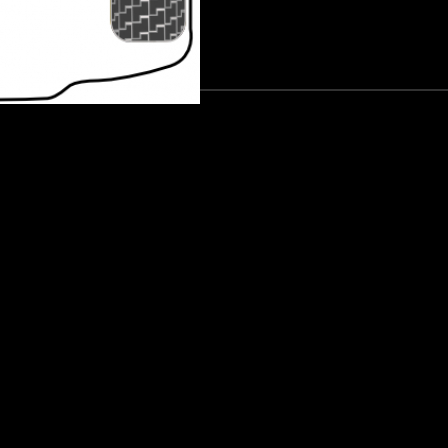
teringar
Antal/bil
Schemanummer
2
1
2
2
4
3
2
4
2
4
2
4
2
4
1
5
2
6
2
10
2
11
4
12
4
12
2
13
2
14