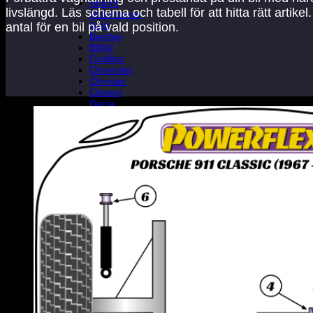
Abarth
livslängd. Läs schema och tabell för att hitta rätt arti
Alfa Romeo
Audi
antal för en bil på vald position.
Bentley
BMW
Cadillac
Chevrolet
Chrysler
Citroen
Dacia
Daewoo
Daihatsu
Dodge
Ferrari
Fiat
Ford
Great Wall Motor
Holden
Honda
Hyundai
Infinity
Isuzu
Iveco
Jaguar
Jeep
Kia
Lada
Lamborghini