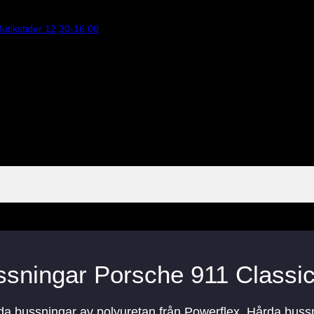
utikstider 12,30-16,00
sningar Porsche 911 Classi
rda bussningar av polyuretan från Powerflex. Hårda buss