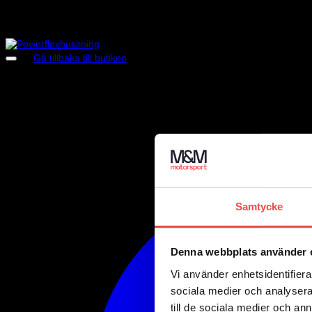
PFR57-414
Motorbussning / Växellådsfäste
-
Passar 90
PFR57-415
Motorbussning / Växellådsfäste
-
PFR57-430
Växelförarbussning
-
Inga produkter i varukorgen.
Gå tillbaka till butiken
Samtycke
Denna webbplats använder 
Vi använder enhetsidentifierar
sociala medier och analysera 
till de sociala medier och a