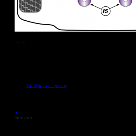
Ferodo
M&M Motorsport
Powerflex
Evo Corse
Sparco
Artikelnummer
Placering
Diameter
No
0
kr
0
PFF57-1401
Främre länkarm
-
PFF57-1402
Bakre länkarm
-
PFF57-402
Stabiliseringsstag
-
PFF57-1403-13
Inre krängningshämmare
Ø13
PFF57-1403-14
Inre krängningshämmare
Ø14
PFF57-1403-15
Inre krängningshämmare
Ø15
Inga produkter i varukorgen.
PFF57-1403-16
Inre krängningshämmare
Ø16
Gå tillbaka till butiken
PFF57-405
Rattstång lagerfäste
-
PFF57-406
Övre stötdämparfäste
-
PFR57-410
Inre bärarm
-
PFR57-409
Bärarmsfäste
-
PFR57-412-15
Inre krängningshämmare
Ø15
0
Varukorg
PFR57-412-16
Inre krängningshämmare
Ø16
PFR57-413
Övre stötdämparfäste
-
PFR57-1414
Bakre nedre stötdämparfäste
-