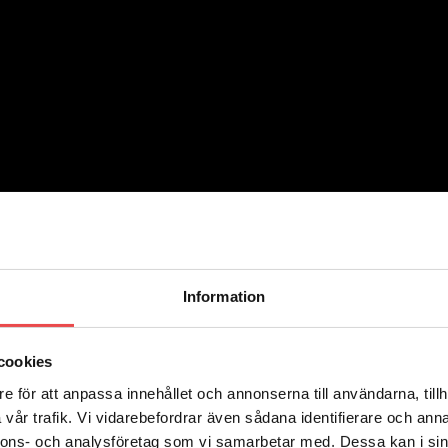
1 transmission
2
15
2
15
1
30
Information
cookies
e för att anpassa innehållet och annonserna till användarna, tillh
vår trafik. Vi vidarebefordrar även sådana identifierare och anna
nnons- och analysföretag som vi samarbetar med. Dessa kan i sin