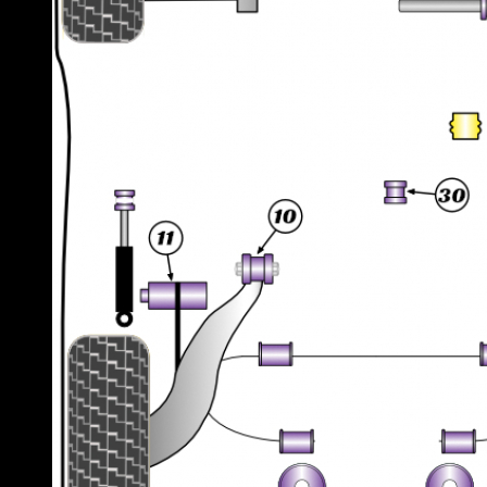
Lancia
Land Rover
Lexus
Lotus
Maserati
Mazda
Mercedes
Mini
Mitsubishi
Nissan
Opel
Peugeot
Porsche
Renault
Rover
Saab
Seat
Skoda
Smart
Ssangyong
Subaru
Suzuki
Toyota
Volkswagen
Volvo
Varumärke
Alla Varumärke ›
Helix Autosport