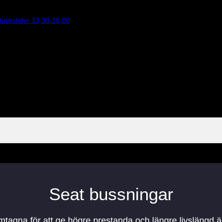
utikstider 12,30-16,00
Seat bussningar
mtagna för att ge högre prestanda och längre livslängd