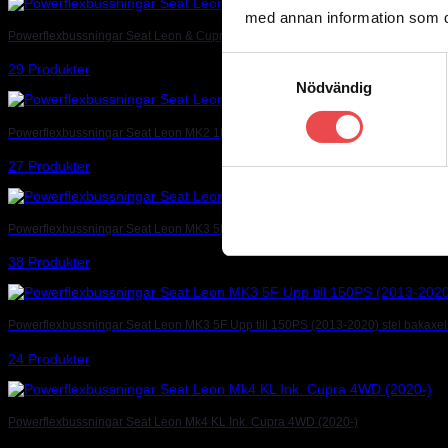
med annan information som du 
Powerflexbussningar Seat Leon & Cupra MK1 Typ 1M 4WD (1999-2005)
Samtyckesval
29 Produkter
Nödvändig
Powerflexbussningar Seat Leon MK2 1P (2005-2012)
27 Produkter
Powerflexbussningar Seat Leon MK3 5F 150PS Plus (2013-2020) Multilink
38 Produkter
Powerflexbussningar Seat Leon MK3 5F Upp till 150PS (2013-2020) stel bakaxel
24 Produkter
Powerflexbussningar Seat Leon Mk4 KL Ink. Cupra 4WD (2020-)