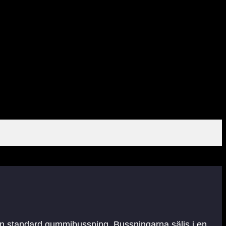
 än standard gummibussning. Bussningarna säljs i en