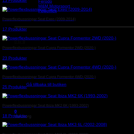
13 Produkter
Ferodo
M&M Motorsport
Powerflex
Evo Corse
Powerflexbussningar Seat Exeo (2009-2014)
Sparco
17 Produkter
0
kr
0
Powerflexbussningar Seat Cupra Formentor 2WD (2020-)
23 Produkter
Inga produkter i varukorgen.
Powerflexbussningar Seat Cupra Formentor 4WD (2020-)
Gå tillbaka till butiken
25 Produkter
Powerflexbussningar Seat Ibiza MK2 6K (1993-2002)
0
18 Produkter
Varukorg