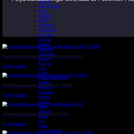
Abarth
Alfa Romeo
Audi
Bentley
BMW
Cadillac
Chevrolet
Chrysler
Citroen
Dacia
Daewoo
Daihatsu
Powerflexbussningar Seat Alhambra MK2 (2010-)
Dodge
Ferrari
19 Produkter
Fiat
Ford
Great Wall Motor
Holden
Powerflexbussningar Seat Altea 5P (2004-)
Honda
Hyundai
34 Produkter
Infinity
Isuzu
Iveco
Jaguar
Powerflexbussningar Seat Arona (2019-)
Jeep
Kia
11 Produkter
Lada
Lamborghini