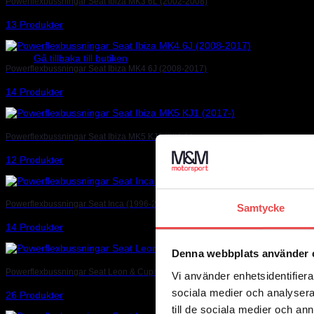
Powerflexbussningar Seat Ibiza MK3 6L (2002-2008)
13 Produkter
Inga produkter i varukorgen.
Gå tillbaka till butiken
Powerflexbussningar Seat Ibiza MK4 6J (2008-2017)
14 Produkter
Powerflexbussningar Seat Ibiza MK5 KJ1 (2017-)
12 Produkter
Powerflexbussningar Seat Inca (1996-2003)
Samtycke
14 Produkter
Denna webbplats använder 
Powerflexbussningar Seat Leon & Cupra MK1 TYP 1M 2WD (1999-2005)
Vi använder enhetsidentifierar
sociala medier och analysera 
26 Produkter
till de sociala medier och a