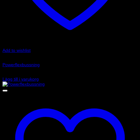
Add to wishlist
Art.nr: PFR85-513
Powerflexbussning
935
kr
Lägg till i varukorg