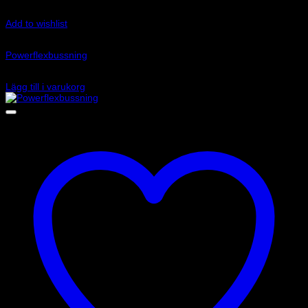
Add to wishlist
Art.nr: PFR85-514
Powerflexbussning
815
kr
Lägg till i varukorg