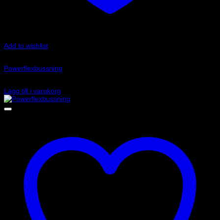
Add to wishlist
Art.nr: PFF85-831
Powerflexbussning
830
kr
Lägg till i varukorg