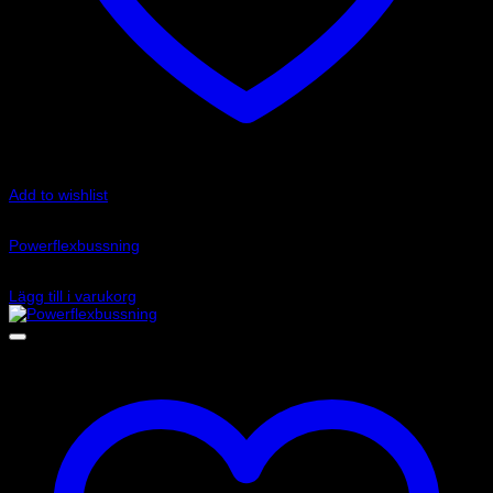
Add to wishlist
Art.nr: PFF85-832R
Powerflexbussning
520
kr
Lägg till i varukorg