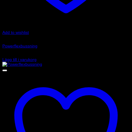
Add to wishlist
Art.nr: PFF85-831P
Powerflexbussning
755
kr
Lägg till i varukorg