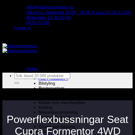
Skip
info@motorsportshop.nu
to
Mån-Fre. Telefontid 10:00 - 16:00 (Lunch 11,30-12,30).
content
Butikstider 12,30-16,00
0370-71330
Logga in
STORT UTBUD & STÖRST PÅ SPARCO
Outlet
Produkter
Sök
Alla Produkter ›
efter:
Bilstyling
Bromssystem
Förarutrustning
Invändig fordon och säkerhetsutrustning
Kläder och merchandise
Karting
Mekanikerutrustning
Powerflexbussningar Seat
Motor och drivlina
Racingsimulator
Chassi och fjädring
Cupra Formentor 4WD
Välj bilmärke