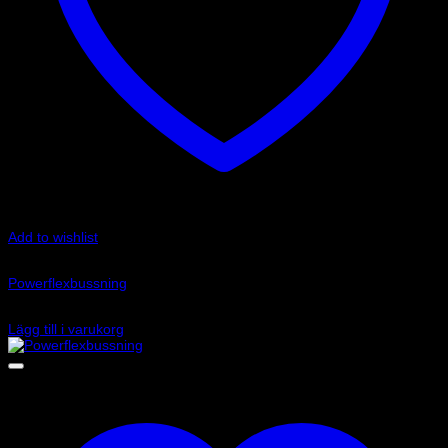
Add to wishlist
Art.nr: PFF85-833P
Powerflexbussning
755
kr
Lägg till i varukorg