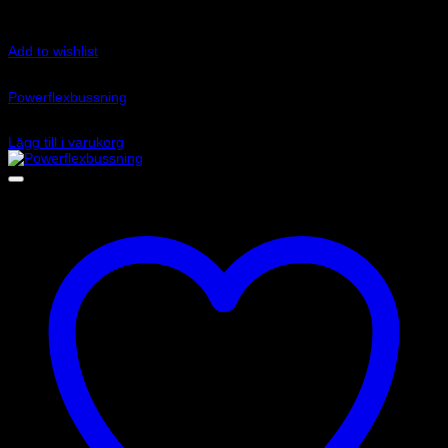
Add to wishlist
Art.nr: PFF85-833
Powerflexbussning
830
kr
Lägg till i varukorg