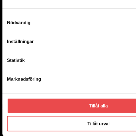
Samtyckesval
Nödvändig
Inställningar
Statistik
Add to wishlist
Art.nr: PFR85-812
Marknadsföring
Powerflexbussning
1 300
kr
Lägg till i varukorg
Tillåt alla
Tillåt urval