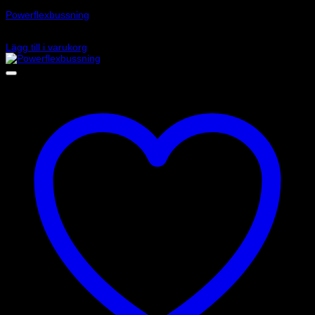
Powerflexbussning
575
kr
Lägg till i varukorg