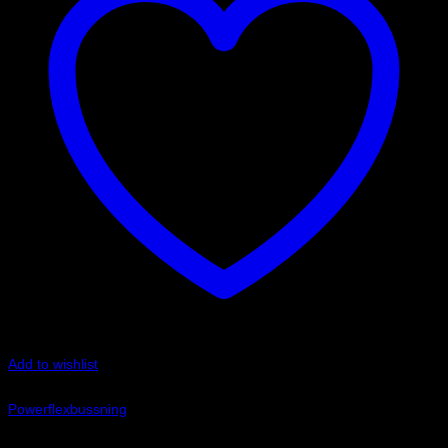
Add to wishlist
Art.nr: PFR85-827
Powerflexbussning
1 375
kr