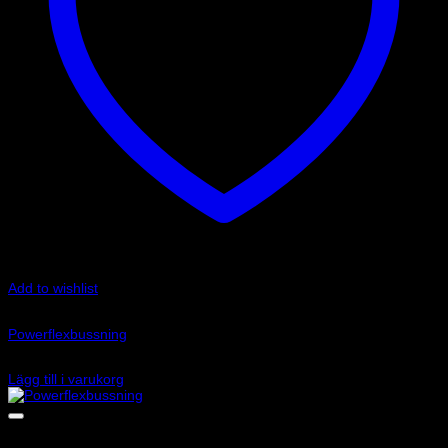
Add to wishlist
Art.nr: PFF85-832P
Powerflexbussning
520
kr
Lägg till i varukorg