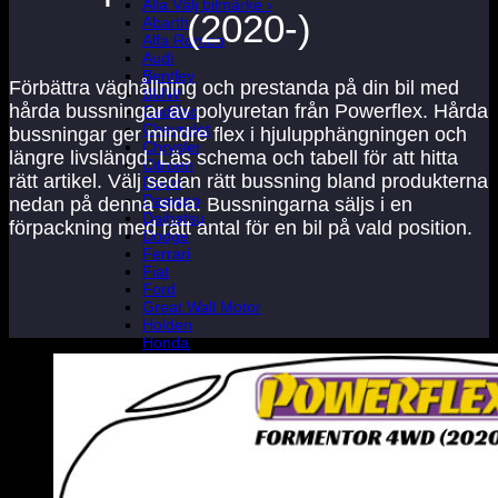
Alla Välj bilmärke ›
(2020-)
Abarth
Alfa Romeo
Audi
Bentley
Förbättra väghållning och prestanda på din bil med
BMW
hårda bussningar av polyuretan från Powerflex. Hårda
Cadillac
Chevrolet
bussningar ger mindre flex i hjulupphängningen och
Chrysler
längre livslängd. Läs schema och tabell för att hitta
Citroen
rätt artikel. Välj sedan rätt bussning bland produkterna
Dacia
Daewoo
nedan på denna sida. Bussningarna säljs i en
Daihatsu
förpackning med rätt antal för en bil på vald position.
Dodge
Ferrari
Fiat
Ford
Great Wall Motor
Holden
Honda
Hyundai
Infinity
Isuzu
Iveco
Jaguar
Jeep
Kia
Lada