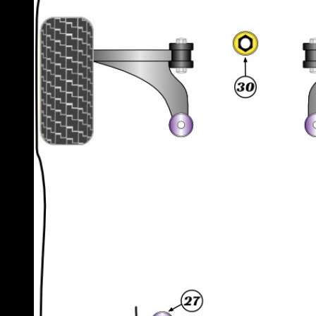
Lamborghini
Lancia
Land Rover
Lexus
Lotus
Maserati
Mazda
Mercedes
Mini
Mitsubishi
Nissan
Opel
Peugeot
Porsche
Renault
Rover
Saab
Seat
Skoda
Smart
Ssangyong
Subaru
Suzuki
Toyota
Volkswagen
Volvo
Varumärke
Alla Varumärke ›