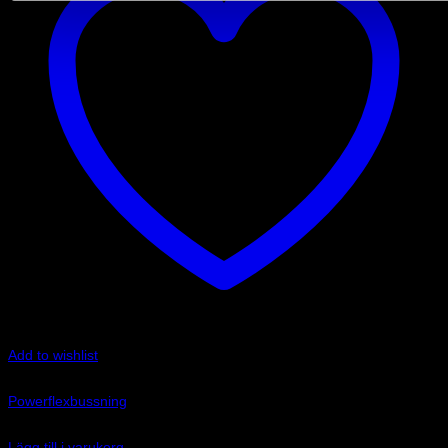
Add to wishlist
Art.nr: PFR85-811
Powerflexbussning
1 240
kr
Lägg till i varukorg