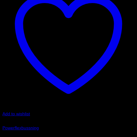
Add to wishlist
Art.nr: PFF85-501
Powerflexbussning
875
kr