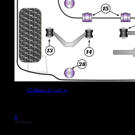
Helix Autosport
Ferodo
M&M Motorsport
Powerflex
Evo Corse
Sparco
0
kr
0
Inga produkter i varukorgen.
Artikelnummer
Placering
Diameter
Noteringar
Gå tillbaka till butiken
PFF85-501
Främre bärarm
-
PFF85-501G
Främre bärarm
-
Camberjusterbar +/-0
För bilar med subfr
PFF3-1302
Bakre bärarm
av aluminium och
0
bärarm av stål
Varukorg
PFF85-802
Bakre bärarm
Ø65mm
PFR85-811
Länkarm yttre
-