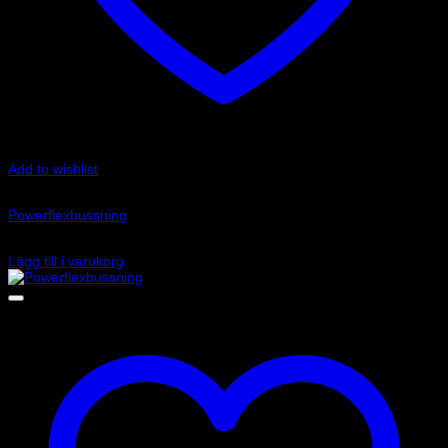
Add to wishlist
Art.nr: PFR85-817
Powerflexbussning
830
kr
Lägg till i varukorg