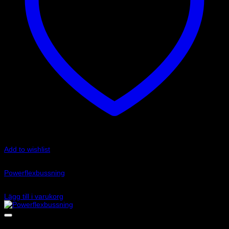
Add to wishlist
Art.nr: PFR85-817
Powerflexbussning
830
kr
Lägg till i varukorg