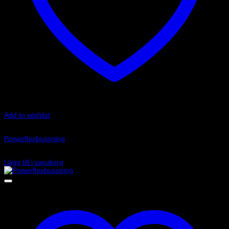
Add to wishlist
Art.nr: PFR85-525
Powerflexbussning
995
kr
Lägg till i varukorg