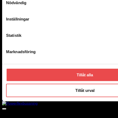
Nödvändig
Inställningar
Statistik
Marknadsföring
Tillåt alla
Add to wishlist
Art.nr: PFR85-513
Powerflexbussning
Tillåt urval
935
kr
Lägg till i varukorg