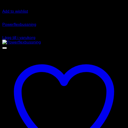
Add to wishlist
Art.nr: PFR85-513G
Powerflexbussning
935
kr
Lägg till i varukorg