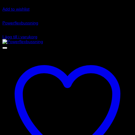
Add to wishlist
Art.nr: PFR85-515-19.6
Powerflexbussning
590
kr
Lägg till i varukorg