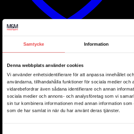
Samtycke
Information
Add to wishlist
Art.nr: PFR85-515-18.5
Powerflexbussning
Denna webbplats använder cookies
590
kr
Vi använder enhetsidentifierare för att anpassa innehållet och
Lägg till i varukorg
användarna, tillhandahålla funktioner för sociala medier och a
vidarebefordrar även sådana identifierare och annan informatio
sociala medier och annons- och analysföretag som vi samar
sin tur kombinera informationen med annan information som du 
som de har samlat in när du har använt deras tjänster.
Samtyckesval