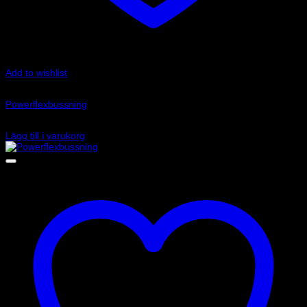
Add to wishlist
Art.nr: PFF85-704R
Powerflexbussning
415
kr
Lägg till i varukorg