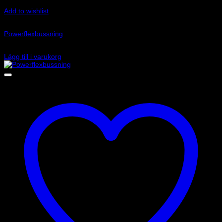
Add to wishlist
Art.nr: PFF85-802
Powerflexbussning
1 465
kr
Lägg till i varukorg