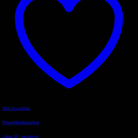
Add to wishlist
Art.nr: PFR85-523
Powerflexbussning
515
kr
Lägg till i varukorg