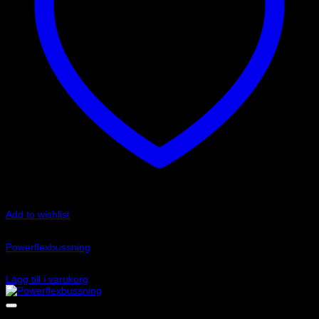
Add to wishlist
Art.nr: PFF85-704
Powerflexbussning
415
kr
Lägg till i varukorg