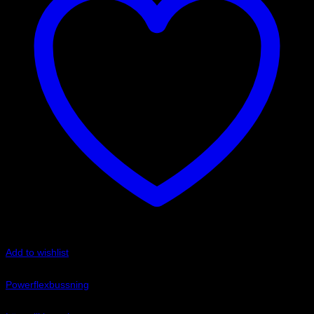
Add to wishlist
Art.nr: PFF85-502
Powerflexbussning
1 010
kr