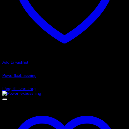
Add to wishlist
Art.nr: PFR85-510
Powerflexbussning
800
kr
Lägg till i varukorg