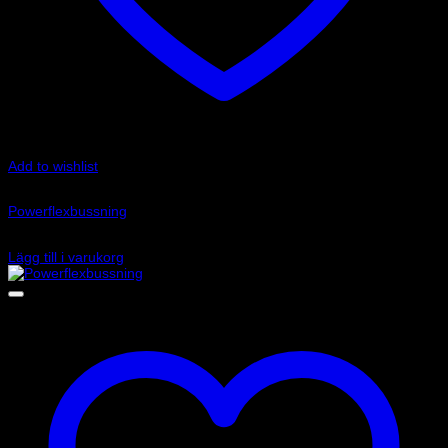
Add to wishlist
Art.nr: PFR85-828
Powerflexbussning
1 300
kr
Lägg till i varukorg