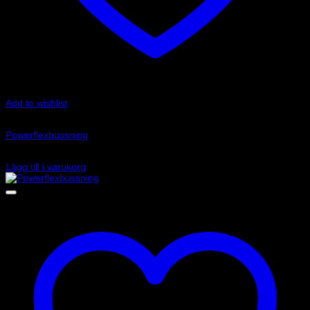
Add to wishlist
Art.nr: PFF85-704P
Powerflexbussning
415
kr
Lägg till i varukorg