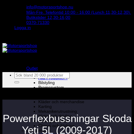
Skip
info@motorsportshop.nu
to
Mån-Fre. Telefontid 10:00 - 16:00 (Lunch 11,30-12,30).
content
Butikstider 12,30-16,00
0370-71330
Logga in
STORT UTBUD & STÖRST PÅ SPARCO
Outlet
Produkter
Sök
Alla Produkter ›
efter:
Bilstyling
Bromssystem
Förarutrustning
Invändig fordon och säkerhetsutrustning
Kläder och merchandise
Karting
Mekanikerutrustning
Powerflexbussningar Skoda
Motor och drivlina
Racingsimulator
Chassi och fjädring
Yeti 5L (2009-2017)
Välj bilmärke