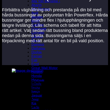
Alla Välj bilmärke ›
Abarth
Alfa Romeo
Förbättra väghållning och prestanda på din bil med
Audi
hårda bussningar av polyuretan från Powerflex. Hårda
Bentley
bussningar ger mindre flex i hjulupphängningen och
BMW
Cadillac
längre livslängd. Läs schema och tabell för att hitta
Chevrolet
rätt artikel. Välj sedan rätt bussning bland produkterna
Chrysler
nedan på denna sida. Bussningarna säljs i en
Citroen
Dacia
förpackning med rätt antal för en bil på vald position.
Daewoo
Daihatsu
Dodge
Ferrari
Fiat
Ford
Great Wall Motor
Holden
Honda
Artikelnummer
Placering
Diameter
Noteringar
Hyundai
Infinity
PFF85-501
Främre bärarm
-
Isuzu
PFF85-501G
Främre bärarm
-
Camberjusterbar +/-0
Iveco
PFF85-502
Bakre bärarm
-
Passar till 10-10-201
Jaguar
Caster offset. Passar t
Jeep
PFF85-502G
Bakre bärarm
-
10-10-2010
Kia
Lada
PFF85-802
Bakre bärarm
-
Passar från 01-08-2