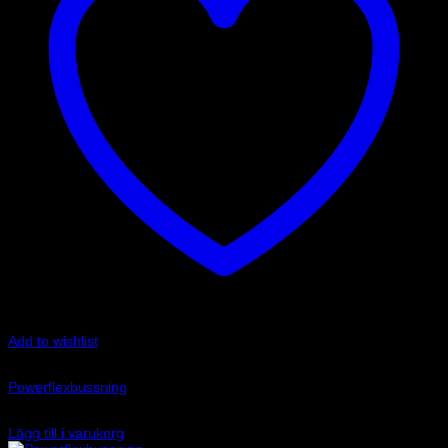
Add to wishlist
Art.nr: PFR69-512-20
Powerflexbussning
635
kr
Lägg till i varukorg