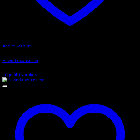
Add to wishlist
Art.nr: PFR69-512-16
Powerflexbussning
635
kr
Lägg till i varukorg