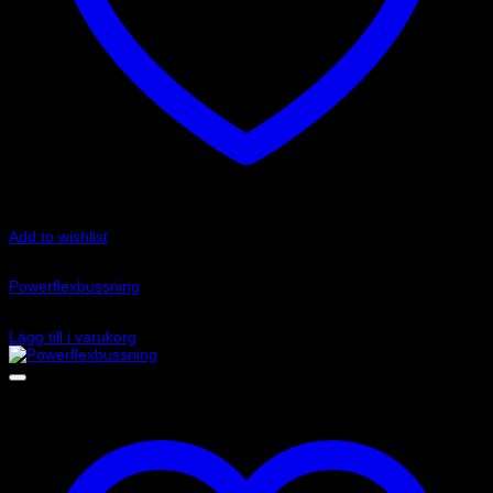
Add to wishlist
Art.nr: PFR69-514
Powerflexbussning
1 055
kr
Lägg till i varukorg