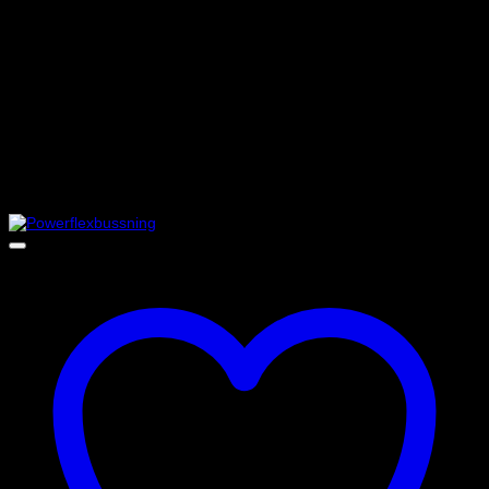
Inre
PFR69-512-20
Ø20
2
krängningshämmare
PFR69-813
Krängningshämmarlänk
-
2
PFR69-514
Bakram främre/bakre
-
4
PFR69-515
Bakre diffbussning
-
2
PFR69-516
Främre diffbussning
-
2
Insats, från
PFR69-620
Bakram främre
-
2
06/10
Insats, från
PFR69-621
Bakram bakre
-
2
06/10