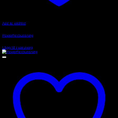
Add to wishlist
Art.nr: PFR69-515
Powerflexbussning
815
kr
Lägg till i varukorg