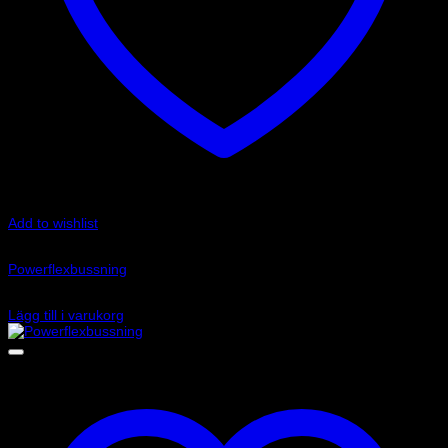
Add to wishlist
Art.nr: PFF69-501
Powerflexbussning
815
kr
Lägg till i varukorg