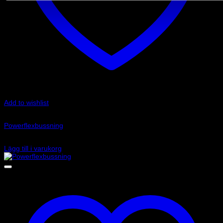
Add to wishlist
Art.nr: PFR69-510G
Powerflexbussning
1 375
kr
Lägg till i varukorg