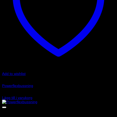
Add to wishlist
Art.nr: PFR69-620
Powerflexbussning
650
kr
Lägg till i varukorg