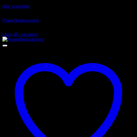
Add to wishlist
Art.nr: PFR69-512-18
Powerflexbussning
635
kr
Lägg till i varukorg