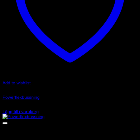
Add to wishlist
Art.nr: PFR69-507
Powerflexbussning
815
kr
Lägg till i varukorg