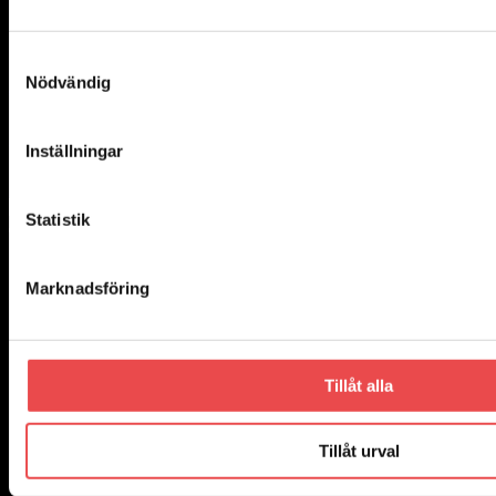
Samtyckesval
Nödvändig
Add to wishlist
Art.nr: PFR69-511
Powerflexbussning
Inställningar
830
kr
Lägg till i varukorg
Statistik
Marknadsföring
Tillåt alla
Tillåt urval