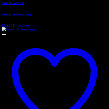
Add to wishlist
Art.nr: PFR69-509
Powerflexbussning
800
kr
Lägg till i varukorg