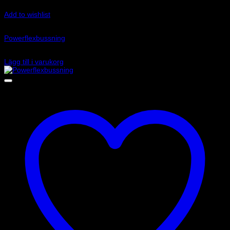
Add to wishlist
Art.nr: PFR69-813
Powerflexbussning
845
kr
Lägg till i varukorg