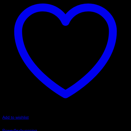
Add to wishlist
Art.nr: PFR69-511G
Powerflexbussning