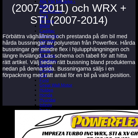
Alla Välj bilmärke ›
(2007-2011) och WRX +
Abarth
Alfa Romeo
Audi
STI (2007-2014)
Bentley
BMW
Cadillac
Chevrolet
Förbättra väghållning och prestanda på din bil med
Chrysler
hårda bussningar av polyuretan från Powerflex. Hårda
Citroen
bussningar ger mindre flex i hjulupphängningen och
Dacia
längre livslängd. Läs schema och tabell för att hitta
Daewoo
Daihatsu
rätt artikel. Välj sedan rätt bussning bland produkterna
Dodge
nedan på denna sida. Bussningarna säljs i en
Ferrari
förpackning med rätt antal för en bil på vald position.
Fiat
Ford
Great Wall Motor
Holden
Honda
Hyundai
Infinity
Isuzu
Iveco
Jaguar
Jeep
Kia
Lada