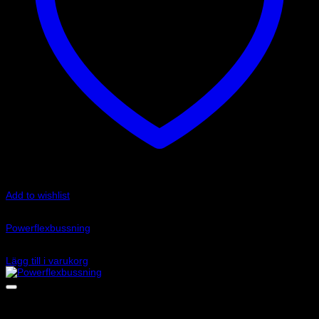
Add to wishlist
Art.nr: PFR69-512-14
Powerflexbussning
635
kr
Lägg till i varukorg