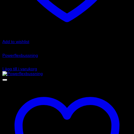
Add to wishlist
Art.nr: PFR69-508
Powerflexbussning
935
kr
Lägg till i varukorg