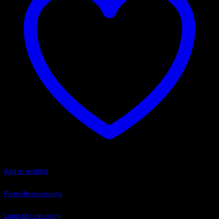
Add to wishlist
Art.nr: PFR69-512-19
Powerflexbussning
635
kr
Lägg till i varukorg