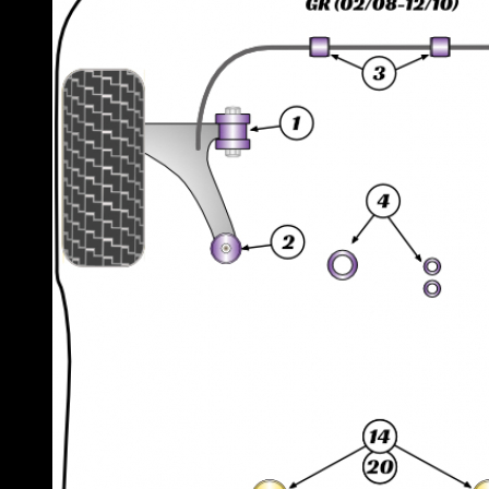
Lamborghini
Lancia
Land Rover
Lexus
Lotus
Maserati
Mazda
Mercedes
Mini
Mitsubishi
Nissan
Opel
Peugeot
Porsche
Renault
Rover
Saab
Seat
Skoda
Smart
Ssangyong
Subaru
Suzuki
Toyota
Volkswagen
Volvo
Varumärke
Alla Varumärke ›