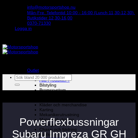
Skip
info@motorsportshop.nu
to
Mån-Fre. Telefontid 10:00 - 16:00 (Lunch 11,30-12,30).
content
Butikstider 12,30-16,00
0370-71330
Logga in
STORT UTBUD & STÖRST PÅ SPARCO
Outlet
Produkter
Sök
Alla Produkter ›
efter:
Bilstyling
Bromssystem
Förarutrustning
Invändig fordon och säkerhetsutrustning
Kläder och merchandise
Karting
Mekanikerutrustning
Powerflexbussningar
Motor och drivlina
Racingsimulator
Chassi och fjädring
Subaru Impreza GR GH
Välj bilmärke