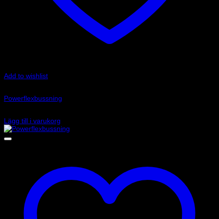
Add to wishlist
Art.nr: PFR69-621
Powerflexbussning
650
kr
Lägg till i varukorg