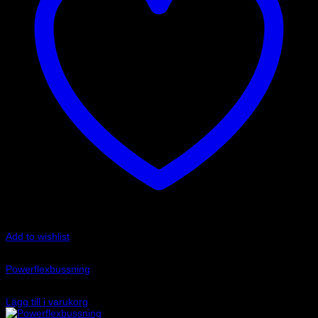
Add to wishlist
Art.nr: PFR69-510
Powerflexbussning
815
kr
Lägg till i varukorg