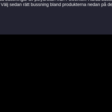
kel. Välj sedan rätt bussning bland produkterna nedan på 
Antal/bil
Schemanummer
2
1
2
2
r
2
2
2
3
2
3
2
3
2
3
2
3
2
3
2
3
2
3
2
3