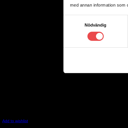
med annan information som du 
Samtyckesval
Nödvändig
Add to wishlist
Art.nr: PFR69-616