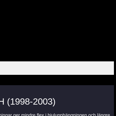
H (1998-2003)
ningar ger mindre flex i hjulupphängningen och längre