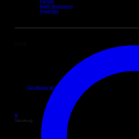
Ferodo
M&M Motorsport
Powerflex
Evo Corse
Sparco
0
kr
0
Inga produkter i varukorgen.
Gå tillbaka till butiken
0
Varukorg