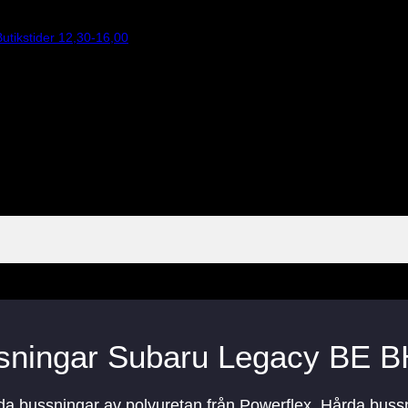
utikstider 12,30-16,00
sningar Subaru Legacy BE B
rda bussningar av polyuretan från Powerflex. Hårda buss