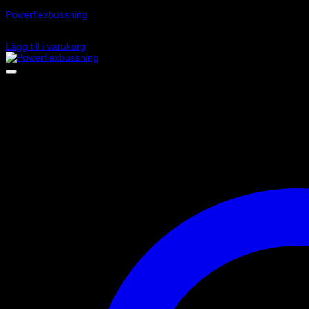
Powerflexbussning
1 395
kr
Lägg till i varukorg