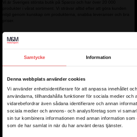
Vi är Sveriges största butik på Sparco och har över 20 000
produkter i vårat sortiment. Vi strävar alltid efter att göra kunden
nöjd genom kunskap om produkterna, snabba leveranser och bra
priser.
M&M Motorsport
Samtycke
Information
Category test
Integritetspolicy
Kontakt
Köpvillkor
Mitt Konto
Denna webbplats använder cookies
Prenumerera på senaste nyheterna
Vi använder enhetsidentifierare för att anpassa innehållet och
användarna, tillhandahålla funktioner för sociala medier och a
Produktnyheter, bättre priser och mycket mer - ta del av vårt
nyhetsbrev!
vidarebefordrar även sådana identifierare och annan informatio
sociala medier och annons- och analysföretag som vi samar
sin tur kombinera informationen med annan information som du 
som de har samlat in när du har använt deras tjänster.
Kontakta oss
Telefon
0370-71330
E-post
info@motorsportshop.nu
Adress
M&M