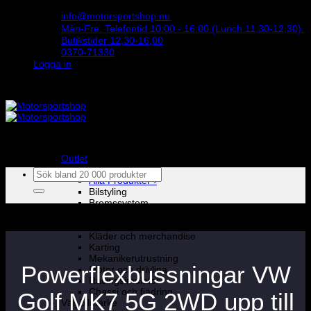
Skip
info@motorsportshop.nu
to
Mån-Fre. Telefontid 10:00 - 16:00 (Lunch 11,30-12,30).
content
Butikstider 12,30-16,00
0370-71330
Logga in
STORT UTBUD & STÖRST PÅ SPARCO
Outlet
Produkter
Sök
Alla Produkter ›
efter:
Bilstyling
Bromssystem
Förarutrustning
Invändig fordon och säkerhetsutrustning
Kläder och merchandise
Karting
Mekanikerutrustning
Powerflexbussningar VW
Motor och drivlina
Racingsimulator
Chassi och fjädring
Golf MK7 5G 2WD upp till
Välj bilmärke