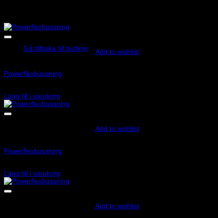
Motorbussning
bana till hybridmodell
PFF85-833P
-
nedre stora
för OEM artnr 5Q01
037 B
Inga produkter i varukorgen.
Gå tillbaka till butiken
Add to wishlist
Art.nr: PFF85-501
Powerflexbussning
875
kr
Lägg till i varukorg
Add to wishlist
Art.nr: PFF3-1321
Powerflexbussning
535
kr
Lägg till i varukorg
Add to wishlist
Art.nr: PFF85-833