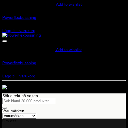
Add to wishlist
Art.nr: PFF85-501G
Powerflexbussning
1 620
kr
Lägg till i varukorg
Add to wishlist
Art.nr: PFF3-902G
Powerflexbussning
2 390
kr
Lägg till i varukorg
Sök direkt på sajten
Sök
efter:
Varumärken
Om oss