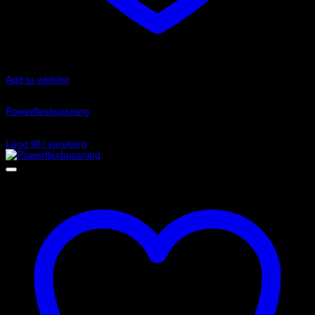
Add to wishlist
Art.nr: PFF85-205
Powerflexbussning
645
kr
Lägg till i varukorg