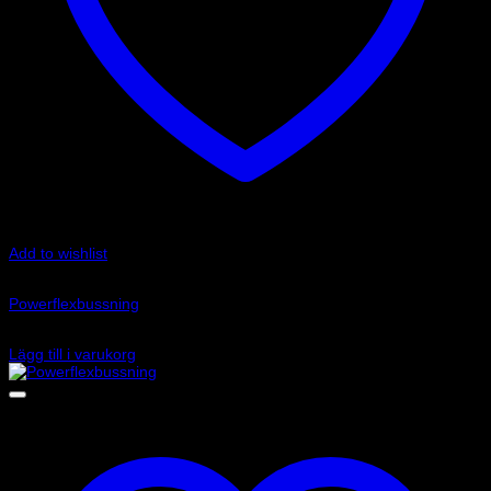
Add to wishlist
Art.nr: PFF85-234
Powerflexbussning
315
kr
Lägg till i varukorg