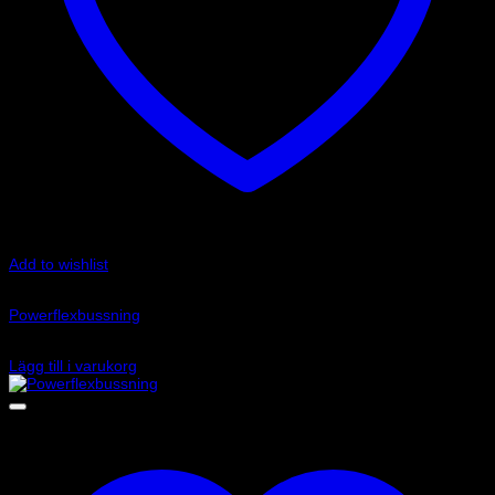
Add to wishlist
Art.nr: PFF85-203
Powerflexbussning
950
kr
Lägg till i varukorg