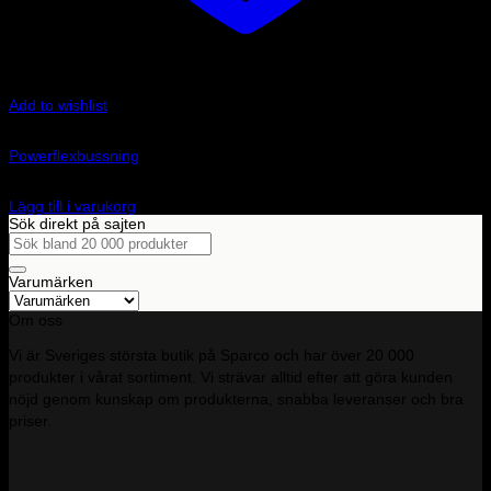
Add to wishlist
Art.nr: PFF85-205-20
Powerflexbussning
645
kr
Lägg till i varukorg
Sök direkt på sajten
Sök
efter:
Varumärken
Om oss
Vi är Sveriges största butik på Sparco och har över 20 000
produkter i vårat sortiment. Vi strävar alltid efter att göra kunden
nöjd genom kunskap om produkterna, snabba leveranser och bra
priser.