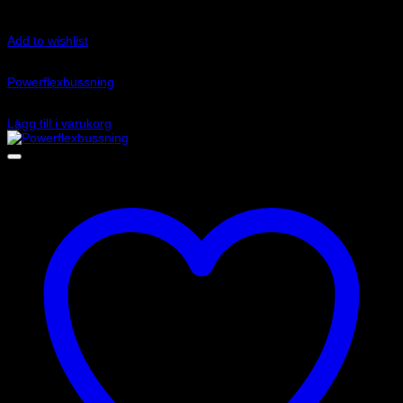
Add to wishlist
Art.nr: PFR85-226-25
Powerflexbussning
545
kr
Lägg till i varukorg