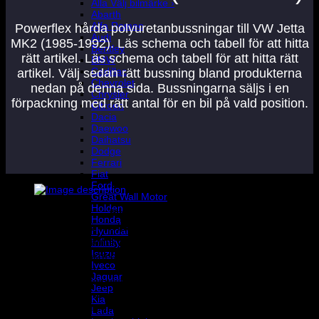
Alla Välj bilmärke ›
Abarth
Alfa Romeo
Powerflex hårda polyuretanbussningar till VW Jetta
Audi
MK2 (1985-1992). Läs schema och tabell för att hitta
Bentley
rätt artikel. Läs schema och tabell för att hitta rätt
BMW
Cadillac
artikel. Välj sedan rätt bussning bland produkterna
Chevrolet
nedan på denna sida. Bussningarna säljs i en
Chrysler
förpackning med rätt antal för en bil på vald position.
Citroen
Dacia
Daewoo
Daihatsu
Dodge
Ferrari
Fiat
Ford
Great Wall Motor
Holden
Artikelnummer
Placering
Diameter
Noteringar
A
Honda
PFF85-201
Främre bärarm
-
2
Hyundai
PFF85-201G
Främre bärarm
-
Camberjusterbar
2
Infinity
Isuzu
PFF85-203
Bakre bärarm
-
2
Iveco
Inre
PFF85-205
Ø18
2
Jaguar
krängningshämmare
Jeep
Inre
Kia
PFF85-205-20
Ø20
2
krängningshämmare
Lada