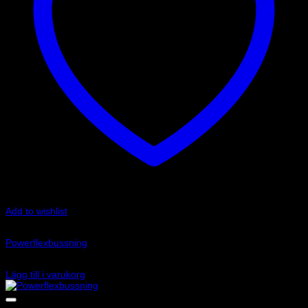
Add to wishlist
Art.nr: PFF85-209
Powerflexbussning
520
kr
Lägg till i varukorg