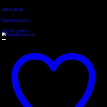
Add to wishlist
Art.nr: PFF85-232
Powerflexbussning
330
kr
Lägg till i varukorg