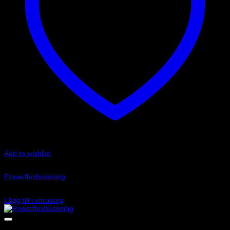
Add to wishlist
Art.nr: PFR85-225-20.5
Powerflexbussning
645
kr
Lägg till i varukorg