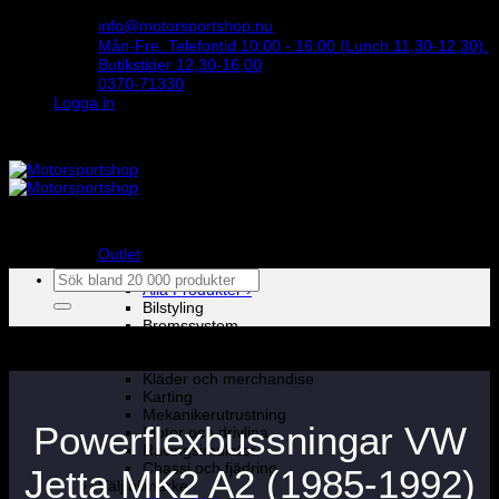
Skip
info@motorsportshop.nu
to
Mån-Fre. Telefontid 10:00 - 16:00 (Lunch 11,30-12,30).
content
Butikstider 12,30-16,00
0370-71330
Logga in
STORT UTBUD & STÖRST PÅ SPARCO
Outlet
Produkter
Sök
Alla Produkter ›
efter:
Bilstyling
Bromssystem
Förarutrustning
Invändig fordon och säkerhetsutrustning
Kläder och merchandise
Karting
Mekanikerutrustning
Powerflexbussningar VW
Motor och drivlina
Racingsimulator
Chassi och fjädring
Jetta MK2 A2 (1985-1992)
Välj bilmärke