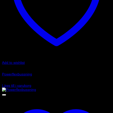
Add to wishlist
Art.nr: PFR85-240
Powerflexbussning
845
kr
Lägg till i varukorg