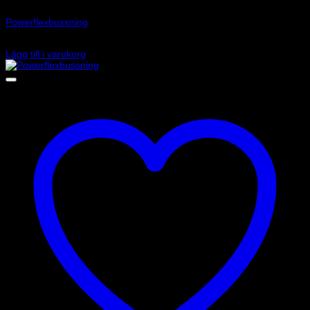
Art.nr: PFF85-208
Powerflexbussning
515
kr
Lägg till i varukorg