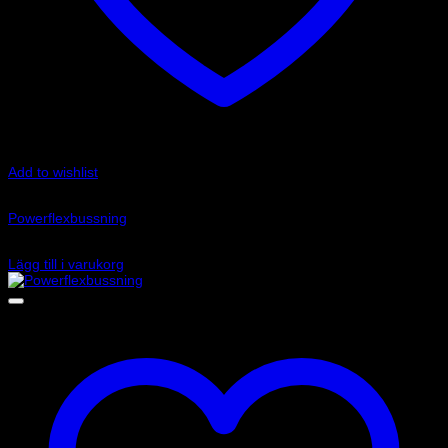
Add to wishlist
Art.nr: PFR85-225-25
Powerflexbussning
645
kr
Lägg till i varukorg