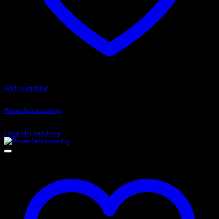
Add to wishlist
Art.nr: PFF85-239
Powerflexbussning
1 060
kr
Lägg till i varukorg