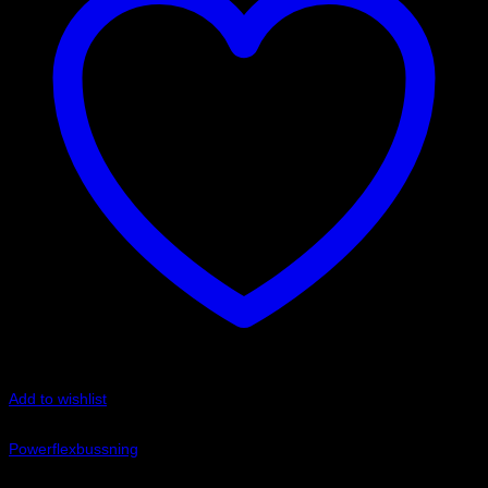
Add to wishlist
Art.nr: PFF85-201G
Powerflexbussning
1 300
kr