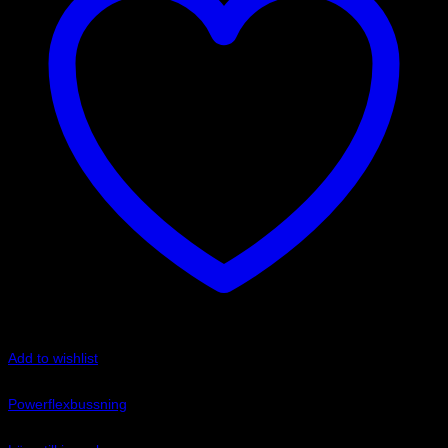
Add to wishlist
Art.nr: PFF85-233
Powerflexbussning
225
kr