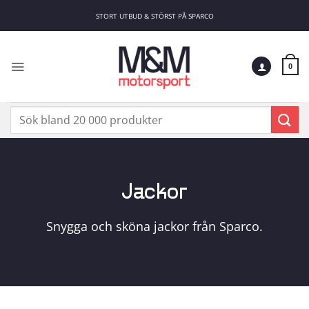
Skip
STORT UTBUD & STÖRST PÅ SPARCO
to
content
0
Sök
efter:
Jackor
Snygga och sköna jackor från Sparco.