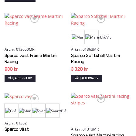
produktsidan
på
här
Den
produktsidan
produkten
här
har
produkten
flera
har
varianter.
flera
De
varianter.
Add to wishlist
Add to wishlist
olika
De
alternativen
olika
kan
alternativen
Art.nr: 013050MR
Art.nr: 01363MR
väljas
kan
Sparco väst Frame Martini
Sparco Softshell Martini
på
väljas
Racing
Racing
produktsidan
på
930
kr
3 320
kr
produktsidan
VÄLJ ALTERNATIV
VÄLJ ALTERNATIV
Den
Den
här
här
produkten
produkten
har
har
flera
flera
varianter.
varianter.
Add to wishlist
Add to wishlist
De
De
olika
olika
Art.nr: 01362
alternativen
alternativen
Art.nr: 01313MR
Sparco väst
kan
kan
Sparco väst Martini racing