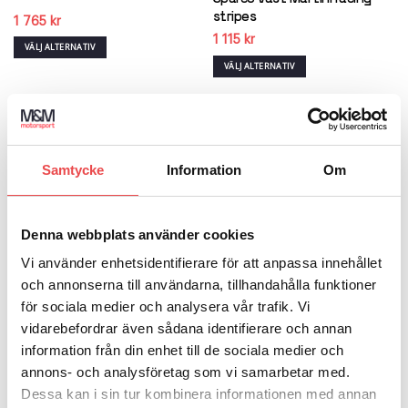
väljas
väljas
stripes
1 765
kr
på
på
1 115
kr
produktsidan
produktsidan
VÄLJ ALTERNATIV
Den
VÄLJ ALTERNATIV
här
Den
produkten
här
har
produkten
flera
har
varianter.
flera
De
Art.nr: BTJ0011D0
Art.nr: BMJ0013D0
varianter.
Samtycke
Information
Om
Add to wishlist
Add to wishlist
olika
De
Sparco jacka Frame Martini
Sparco SL Vindjacka Martini
alternativen
olika
Racing
Racing
kan
alternativen
1 170
kr
2 755
kr
väljas
kan
Denna webbplats använder cookies
på
väljas
VÄLJ ALTERNATIV
VÄLJ ALTERNATIV
Vi använder enhetsidentifierare för att anpassa innehållet
produktsidan
på
Den
Den
produktsidan
och annonserna till användarna, tillhandahålla funktioner
här
här
produkten
produkten
för sociala medier och analysera vår trafik. Vi
har
har
vidarebefordrar även sådana identifierare och annan
Art.nr: 01361GU
flera
flera
information från din enhet till de sociala medier och
Art.nr: BMJ0004S0
varianter.
varianter.
Sparco Vinterjacka Gulf
Add to wishlist
Add to wishlist
De
De
annons- och analysföretag som vi samarbetar med.
Sparco Softshell luvjacka Gulf
3 460
kr
olika
olika
Dessa kan i sin tur kombinera informationen med annan
3 320
kr
alternativen
alternativen
VÄLJ ALTERNATIV