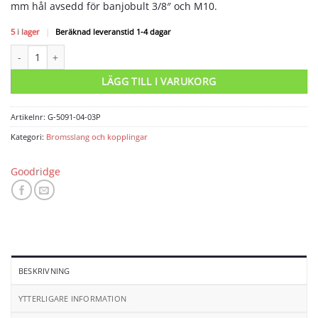
mm hål avsedd för banjobult 3/8″ och M10.
5 i lager
|
Beräknad leveranstid 1-4 dagar
Banjo AN4 kort till 3/8″ och M10 banjobult mängd
LÄGG TILL I VARUKORG
Artikelnr:
G-5091-04-03P
Kategori:
Bromsslang och kopplingar
Goodridge
BESKRIVNING
YTTERLIGARE INFORMATION