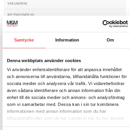
VARUMÄRKE
RECENSIONER (0)
Goodridge serie 600 kort banjo till stålomspunnen
teflonslang. Passande till slang i storlek AN4. Banjon
Samtycke
Information
Om
har 10 mm hål avsedd för banjobult 3/8″ och M10.
Denna webbplats använder cookies
RELATERADE PRODUKTER
Vi använder enhetsidentifierare för att anpassa innehållet
och annonserna till användarna, tillhandahålla funktioner för
sociala medier och analysera vår trafik. Vi vidarebefordrar
även sådana identifierare och annan information från din
Add to
Add to
wishlist
wishlist
Art.nr: G-5136-03C
Art.nr: G-305-04-31P
enhet till de sociala medier och annons- och analysföretag
Förgrening T-koppling AN3
Nippel 7/16″UNF till M10x1
som vi samarbetar med. Dessa kan i sin tur kombinera
med fäste
Hane
informationen med annan information som du har
695
kr
114
kr
tillhandahållit eller som de har samlat in när du har använt
LÄGG TILL I VARUKORG
LÄGG TILL I VARUKORG
deras tjänster.