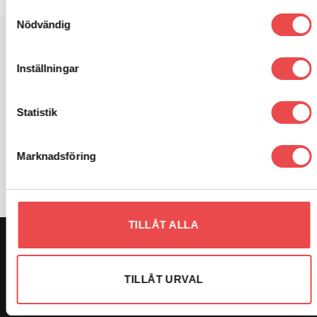
Samtyckesval
Nödvändig
SÖK DIREKT PÅ SAJTEN
Inställningar
Sök
efter:
Statistik
VARUMÄRKEN
Marknadsföring
TILLÅT ALLA
OM OSS
Vi är Sveriges största butik på Sparco och har över 20 000
TILLÅT URVAL
produkter i vårat sortiment. Vi strävar alltid efter att göra
kunden nöjd genom kunskap om produkterna, snabba