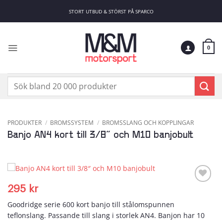
Skip
STORT UTBUD & STÖRST PÅ SPARCO
to
content
0
Sök
efter:
PRODUKTER
/
BROMSSYSTEM
/
BROMSSLANG OCH KOPPLINGAR
Banjo AN4 kort till 3/8″ och M10 banjobult
295
kr
Add to
wishlist
Goodridge serie 600 kort banjo till stålomspunnen
teflonslang. Passande till slang i storlek AN4. Banjon har 10