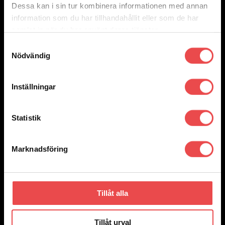
Dessa kan i sin tur kombinera informationen med annan
7 795
kr
Välj alternativ
information som du har tillhandahållit eller som de har
Den
samlat in när du har använt deras tjänster.
här
produkten
Samtyckesval
har
Nödvändig
flera
varianter.
De
olika
Inställningar
alternativen
kan
väljas
på
Statistik
produktsidan
Marknadsföring
Tillåt alla
Tillåt urval