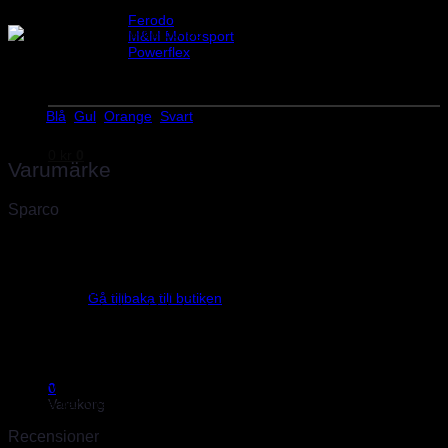
Sparco bogserband för gatbilar. Håldiameter i fästbricka 15 mm.
Helix Autosport
Ferodo
M&M Motorsport
Powerflex
Evo Corse
Vikt
0,2 kg
Sparco
Blå
,
Gul
,
Orange
,
Svart
Färg
0
kr
0
Varumärke
Sparco
Sparco, världsledande inom säkerhet för bilsport
Sparco skapades 1977 av två unga racingförare i Torino som
Inga produkter i varukorgen.
drömde om att öka säkerheten inom racing under en period med
mycket olyckor, ofta med tragisk utgång. Sedan dess har Sparco i
Gå tillbaka till butiken
över 40 år varit ett världsledande företag inom säkerhet för bilsport.
Sparco har sitt huvudkontor och lager i Torino där finns även fabrik
för kolfiber produkter samt en produktionsenhet för specialsydda
overaller. Vi är officiella Sparco importörer sedan 2009 och har
därför hunnit skaffa oss stor erfarenhet av deras produkter. Det går
en till två transporter i veckan så även produkter som inte finns
0
hemma går oftast att ordna inom några dagar.
Varukorg
Recensioner