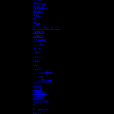
Daewoo
Daihatsu
Dodge
Ferrari
Fiat
Ford
Great Wall Motor
Holden
Honda
Hyundai
Infinity
Isuzu
Iveco
Jaguar
Jeep
Kia
Lada
Lamborghini
Lancia
Land Rover
Lexus
Lotus
Maserati
Mazda
Mercedes
Mini
Mitsubishi
Nissan