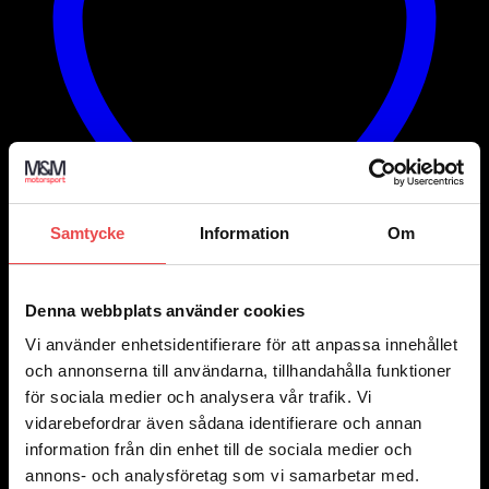
väljas
på
produktsidan
Samtycke
Information
Om
Denna webbplats använder cookies
Add to wishlist
Vi använder enhetsidentifierare för att anpassa innehållet
Blå/Marinblå
och annonserna till användarna, tillhandahålla funktioner
Svart/Grå
Svart/Gul
för sociala medier och analysera vår trafik. Vi
Svart/Röd
vidarebefordrar även sådana identifierare och annan
Vit/Röd
Art.nr: 001144
information från din enhet till de sociala medier och
annons- och analysföretag som vi samarbetar med.
Sparco overall Competition Pro