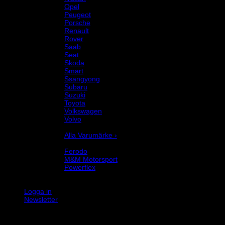
Opel
Peugeot
Porsche
Renault
Rover
Saab
Seat
Skoda
Smart
Ssangyong
Subaru
Suzuki
Toyota
Volkswagen
Volvo
Varumärke
Alla Varumärke ›
Helix Autosport
Ferodo
M&M Motorsport
Powerflex
Evo Corse
Sparco
Logga in
Newsletter
K