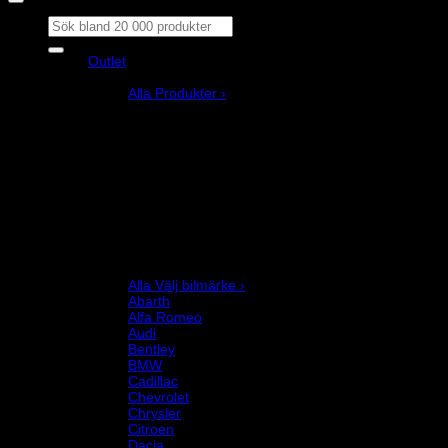
Sök
efter:
Outlet
Produkter
Alla Produkter ›
Bilstyling
Bromssystem
Förarutrustning
Invändig fordon och säkerhetsutrustning
Kläder och merchandise
Karting
Mekanikerutrustning
Motor och drivlina
Racingsimulator
Chassi och fjädring
Välj bilmärke
Alla Välj bilmärke ›
Abarth
Alfa Romeo
Audi
Bentley
BMW
Cadillac
Chevrolet
Chrysler
Citroen
Dacia