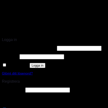
STORT UTBUD & STÖRST PÅ SPARCO
Logga in
Användarnamn eller e-postadress
*
Lösenord
*
Kom ihåg mig
Logga in
Glömt ditt lösenord?
Registrera
E-postadress
*
En länk för att ställa in ett nytt lösenord kommer att skickas till din e-
postadress.