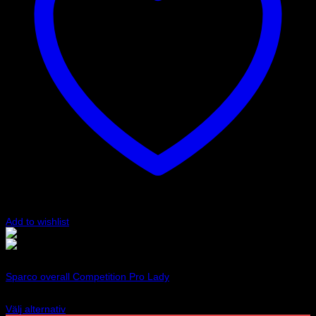
väljas
på
produktsidan
Add to wishlist
Svart/Röd
Vit/Röd
Art.nr: 001144L
Sparco overall Competition Pro Lady
7 795
kr
Välj alternativ