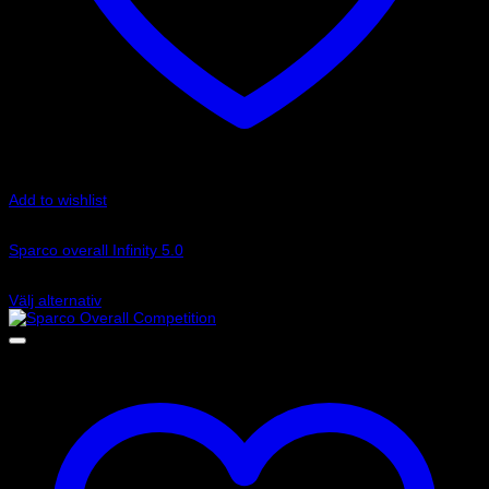
Add to wishlist
Art.nr: 0011030
Sparco overall Infinity 5.0
16 895
kr
Välj alternativ
Den
här
produkten
har
flera
varianter.
De
olika
alternativen
kan