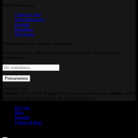
M&M Motorsport
Category test
Integritetspolicy
Kontakt
Köpvillkor
Mitt Konto
Prenumerera på senaste nyheterna
Produktnyheter, bättre priser och mycket mer - ta del av vårt
nyhetsbrev!
Kontakta oss
Telefon
0370-71330
E-post
info@motorsportshop.nu
Adress
M&M
Motorsport AB
Lunnargatan 34 59362 Västervik
Om oss
Blog
Kontakt
Frågor & Svar
Copyright © M&M Motorsport AB 2026