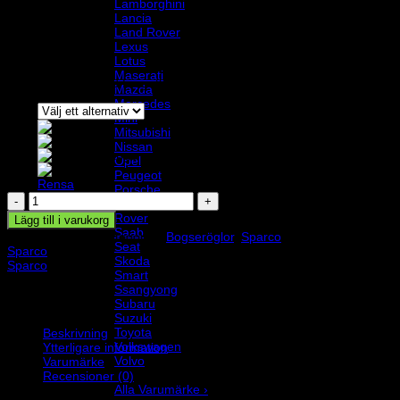
Lamborghini
Lancia
Land Rover
Lexus
155
kr
Lotus
Maserati
Sparco bogserband för gatbilar. Håldiameter i fästbricka 15 mm.
Mazda
Mercedes
Mini
Blå
Mitsubishi
Gul
Nissan
Färg
Orange
Opel
Svart
Peugeot
Rensa
Porsche
Bogserband
Renault
tuning
Rover
Lägg till i varukorg
mängd
Saab
Artikelnr:
01638
Kategorier:
Bogseröglor
,
Sparco
Varumärke:
Seat
Sparco
Skoda
Sparco
Smart
Ssangyong
Subaru
Suzuki
Toyota
Beskrivning
Volkswagen
Ytterligare information
Volvo
Varumärke
Varumärke
Recensioner (0)
Alla Varumärke ›