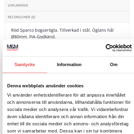
VARUMÄRKE
RECENSIONER (0)
Röd Sparco bogserögla. Tillverkad i stål. Öglans hål
Ø80mm. FIA-Godkänd.
Samtycke
Information
Om
RELATERADE PRODUKTER
Denna webbplats använder cookies
Vi använder enhetsidentifierare för att anpassa innehållet
och annonserna till användarna, tillhandahålla funktioner för
Add to
Add to
sociala medier och analysera vår trafik. Vi vidarebefordrar
wishlist
wishlist
även sådana identifierare och annan information från din
Art.nr: 001316
enhet till de sociala medier och annons- och analysföretag
Art.nr: 001144L
Sparco handskar Lap
som vi samarbetar med. Dessa kan i sin tur kombinera