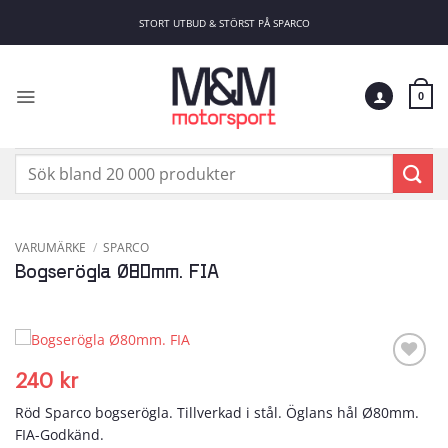
Skip
STORT UTBUD & STÖRST PÅ SPARCO
to
content
0
Sök
efter:
VARUMÄRKE
/
SPARCO
Bogserögla Ø80mm. FIA
240
kr
Add to
wishlist
Röd Sparco bogserögla. Tillverkad i stål. Öglans hål Ø80mm.
FIA-Godkänd.