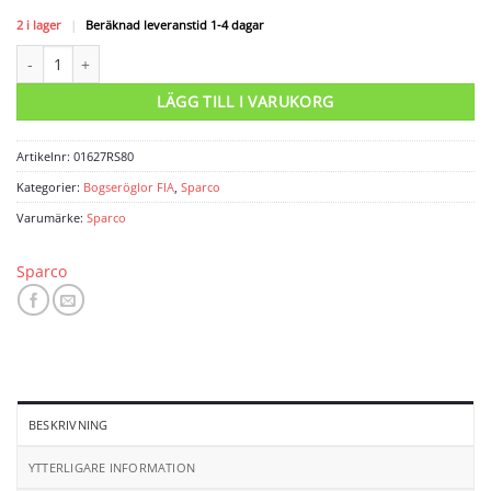
2 i lager
|
Beräknad leveranstid 1-4 dagar
Bogserögla Ø80mm. FIA mängd
LÄGG TILL I VARUKORG
Artikelnr:
01627RS80
Kategorier:
Bogseröglor FIA
,
Sparco
Varumärke:
Sparco
Sparco
BESKRIVNING
YTTERLIGARE INFORMATION