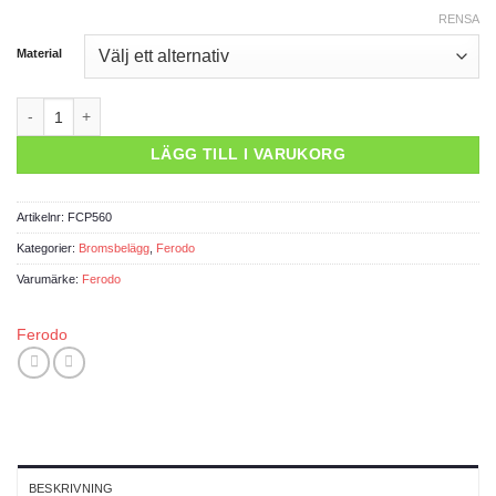
700 kr
RENSA
Material
Bromsbelägg FCP560 mängd
LÄGG TILL I VARUKORG
Artikelnr:
FCP560
Kategorier:
Bromsbelägg
,
Ferodo
Varumärke:
Ferodo
Ferodo
BESKRIVNING