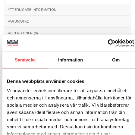
YTTERLIGARE INFORMATION
VARUMÄRKE
RECENSIONER (0)
Ferodo bromsbelägg FCP 560
anpassade för hård sport
eller tävlingskörning. Beläggen finns i flera olika material.
Samtycke
Information
Om
Du väljer rätt belägg med hjälp av katalogen som finns för
nedladdning i kategorin ”bromsbelägg”.
Denna webbplats använder cookies
Vi använder enhetsidentifierare för att anpassa innehållet
och annonserna till användarna, tillhandahålla funktioner för
sociala medier och analysera vår trafik. Vi vidarebefordrar
RELATERADE PRODUKTER
även sådana identifierare och annan information från din
enhet till de sociala medier och annons- och analysföretag
som vi samarbetar med. Dessa kan i sin tur kombinera
Art.nr: FCP1285
Art.nr: FCP1160
Add to
Add to
informationen med annan information som du har
wishlist
wishlist