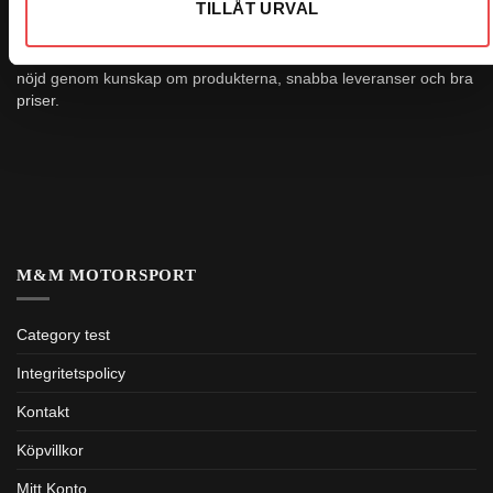
TILLÅT URVAL
Vi är Sveriges största butik på Sparco och har över 20 000
produkter i vårat sortiment. Vi strävar alltid efter att göra kunden
nöjd genom kunskap om produkterna, snabba leveranser och bra
priser.
M&M MOTORSPORT
Category test
Integritetspolicy
Kontakt
Köpvillkor
Mitt Konto