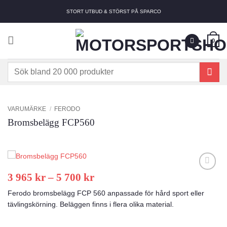
Skip
STORT UTBUD & STÖRST PÅ SPARCO
to
content
0
Sök
efter:
VARUMÄRKE
/
FERODO
Bromsbelägg FCP560
Prisintervall:
3 965
kr
–
5 700
kr
Add to
3
wishlist
Ferodo bromsbelägg FCP 560 anpassade för hård sport eller
965 kr
tävlingskörning. Beläggen finns i flera olika material.
till
5