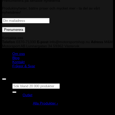
Prenumerera på senaste nyheterna
Produktnyheter, bättre priser och mycket mer - ta del av vårt
nyhetsbrev!
Kontakta oss
Telefon
0370-71330
E-post
info@motorsportshop.nu
Adress
M&M
Motorsport AB
Lunnargatan 34 59362 Västervik
Om oss
Blog
Kontakt
Frågor & Svar
Copyright © M&M Motorsport AB 2026
Sök
efter:
Outlet
Produkter
Alla Produkter ›
Bilstyling
Bromssystem