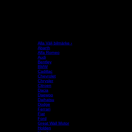
Förarutrustning
Invändig fordon och säkerhetsutrustning
Kläder och merchandise
Karting
Mekanikerutrustning
Motor och drivlina
Racingsimulator
Chassi och fjädring
Välj bilmärke
Alla Välj bilmärke ›
Abarth
Alfa Romeo
Audi
Bentley
BMW
Cadillac
Chevrolet
Chrysler
Citroen
Dacia
Daewoo
Daihatsu
Dodge
Ferrari
Fiat
Ford
Great Wall Motor
Holden