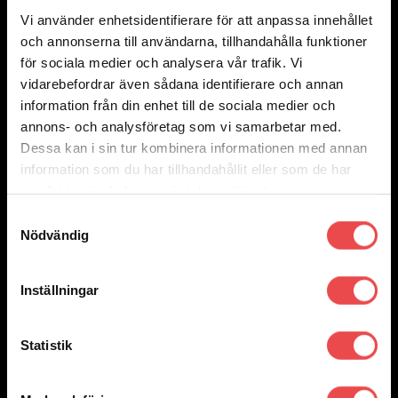
Bromsbelägg FCP1050
Vi använder enhetsidentifierare för att anpassa innehållet
och annonserna till användarna, tillhandahålla funktioner
2 650
kr
Välj alternativ
för sociala medier och analysera vår trafik. Vi
Den
vidarebefordrar även sådana identifierare och annan
här
produkten
information från din enhet till de sociala medier och
har
annons- och analysföretag som vi samarbetar med.
flera
varianter.
Dessa kan i sin tur kombinera informationen med annan
De
information som du har tillhandahållit eller som de har
olika
alternativen
samlat in när du har använt deras tjänster.
kan
väljas
Samtyckesval
på
Nödvändig
produktsidan
Inställningar
Statistik