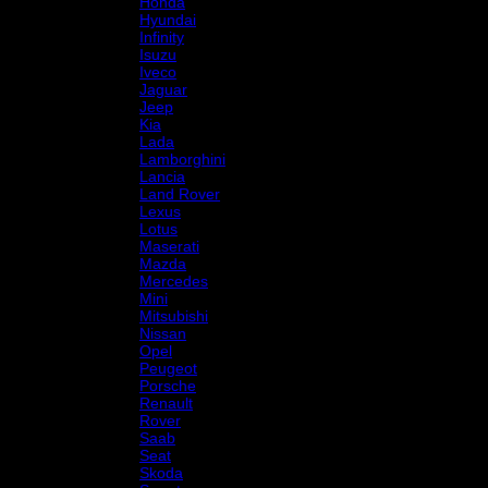
Honda
Hyundai
Infinity
Isuzu
Iveco
Jaguar
Jeep
Kia
Lada
Lamborghini
Lancia
Land Rover
Lexus
Lotus
Maserati
Mazda
Mercedes
Mini
Mitsubishi
Nissan
Opel
Peugeot
Porsche
Renault
Rover
Saab
Seat
Skoda