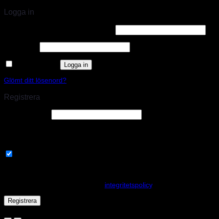
Logga in
Användarnamn eller e-postadress
*
Lösenord
*
Kom ihåg mig
Logga in
Glömt ditt lösenord?
Registrera
E-postadress
*
En länk för att ställa in ett nytt lösenord kommer att skickas till din e-
postadress.
Prenumerera på vårt nyhetsbrev
Your personal data will be used to support your experience
throughout this website, to manage access to your account, and for
other purposes described in our
integritetspolicy
.
Registrera