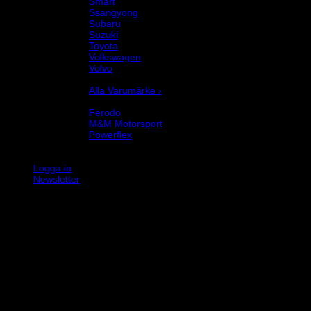
Smart
Ssangyong
Subaru
Suzuki
Toyota
Volkswagen
Volvo
Varumärke
Alla Varumärke ›
Helix Autosport
Ferodo
M&M Motorsport
Powerflex
Evo Corse
Sparco
Logga in
Newsletter
K