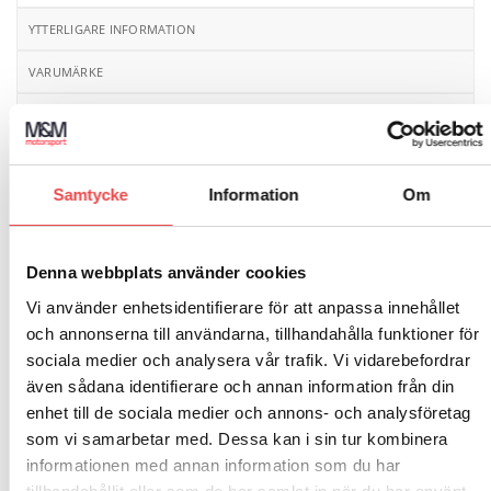
YTTERLIGARE INFORMATION
VARUMÄRKE
RECENSIONER (0)
Ferodo bromsbelägg FRP 3086
anpassade för hård
sport eller tävlingskörning. Beläggen finns i flera olika
Samtycke
Information
Om
material. Du väljer rätt belägg med hjälp av katalogen
som finns för nedladdning i kategorin ”bromsbelägg”.
Denna webbplats använder cookies
Vi använder enhetsidentifierare för att anpassa innehållet
och annonserna till användarna, tillhandahålla funktioner för
sociala medier och analysera vår trafik. Vi vidarebefordrar
även sådana identifierare och annan information från din
RELATERADE PRODUKTER
enhet till de sociala medier och annons- och analysföretag
som vi samarbetar med. Dessa kan i sin tur kombinera
informationen med annan information som du har
Art.nr: FCP1133
Art.nr: FCP1056
Add to
Add to
wishlist
wishlist
Bromsbelägg FCP1133
Bromsbelägg FCP1056