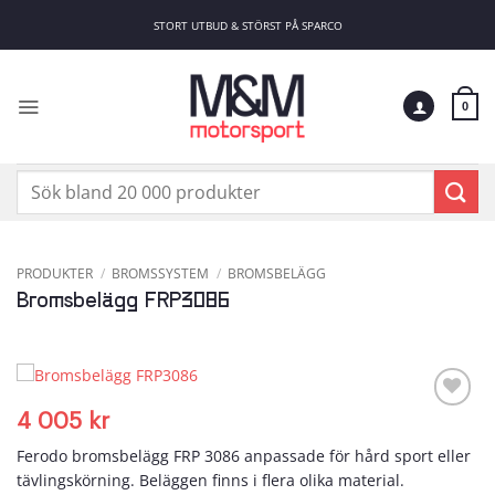
Skip
STORT UTBUD & STÖRST PÅ SPARCO
to
content
0
Sök
efter:
PRODUKTER
/
BROMSSYSTEM
/
BROMSBELÄGG
Bromsbelägg FRP3086
4 005
kr
Add to
wishlist
Ferodo bromsbelägg FRP 3086 anpassade för hård sport eller
tävlingskörning. Beläggen finns i flera olika material.