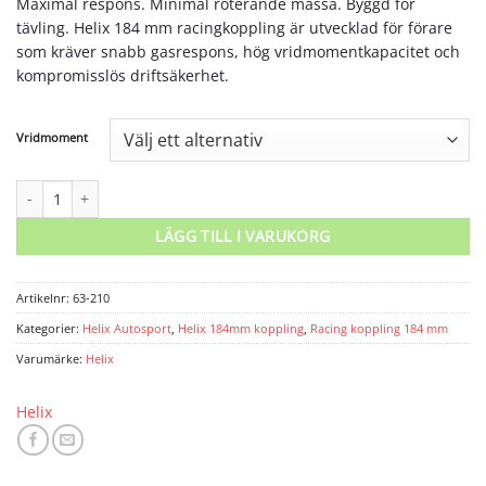
Maximal respons. Minimal roterande massa. Byggd för
tävling. Helix 184 mm racingkoppling är utvecklad för förare
som kräver snabb gasrespons, hög vridmomentkapacitet och
kompromisslös driftsäkerhet.
Vridmoment
Helix tryckplatta 184mm 1-skivig mängd
LÄGG TILL I VARUKORG
Artikelnr:
63-210
Kategorier:
Helix Autosport
,
Helix 184mm koppling
,
Racing koppling 184 mm
Varumärke:
Helix
Helix