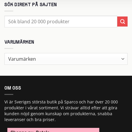
SÖK DIREKT PÅ SAJTEN
Sök
efter:
VARUMÄRKEN
OM OSS
Vi är Sveriges största butik på Sparco och har över 20 000
produkter i vårat sortiment. Vi strävar alltid efter att göra
kunden nöjd genom kunskap om produkterna, snabba
leveranser och bra priser.