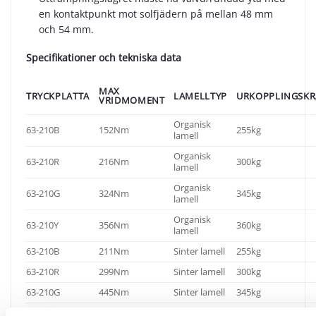
en kontaktpunkt mot solfjädern på mellan 48 mm
och 54 mm.
Specifikationer och tekniska data
MAX
TRYCKPLATTA
LAMELLTYP
URKOPPLINGSKR
VRIDMOMENT
Organisk
63-210B
152Nm
255kg
lamell
Organisk
63-210R
216Nm
300kg
lamell
Organisk
63-210G
324Nm
345kg
lamell
Organisk
63-210Y
356Nm
360kg
lamell
63-210B
211Nm
Sinter lamell
255kg
63-210R
299Nm
Sinter lamell
300kg
63-210G
445Nm
Sinter lamell
345kg
63-210Y
490Nm
Sinter lamell
360kg