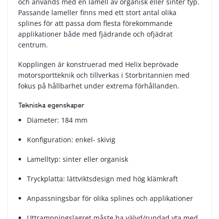
och används med en lamell av organisk eller sinter typ.
Passande lameller finns med ett stort antal olika
splines för att passa dom flesta förekommande
applikationer både med fjädrande och ofjädrat
centrum.
Kopplingen är konstruerad med Helix beprövade
motorsportteknik och tillverkas i Storbritannien med
fokus på hållbarhet under extrema förhållanden.
Tekniska egenskaper
Diameter: 184 mm
Konfiguration: enkel- skivig
Lamelltyp: sinter eller organisk
Tryckplatta: lättviktsdesign med hög klämkraft
Anpassningsbar för olika splines och applikationer
Uttrampningslagret måste ha välvd/rundad yta med