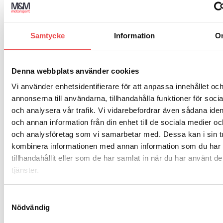
Lamelltyper
Samtycke
Information
O
TJOCKLEK
TJOCKLEK
MATERIAL
TYP
ARTIKELKOD
ANVÄND
V
NY (MAX)
(MIN)
Stelt
Organisk
55-10..
7.20mm
6.30mm
2
Denna webbplats använder cookies
centrum
Vi använder enhetsidentifierare för att anpassa innehållet oc
Stelt
Sinter
centrum,
51-10..
7.20mm
6.30mm
2
annonserna till användarna, tillhandahålla funktioner för soci
3 puck
och analysera vår trafik. Vi vidarebefordrar även sådana ident
Stelt
och annan information från din enhet till de sociala medier o
Sinter
centrum,
52-10..
7.20mm
6.30mm
2
4 puck
och analysföretag som vi samarbetar med. Dessa kan i sin t
kombinera informationen med annan information som du har
Stelt
Sinter
centrum,
49-10..
7.20mm
6.30mm
3
tillhandahållit eller som de har samlat in när du har använt d
6 puck
tjänster.
Fjädrande
Organisk
57-10..
7.20mm
6.30mm
3
centrum
Samtyckesval
Fjädrande
Nödvändig
Sinter
centrum,
56-10..
7.20mm
6.30mm
3
3 puck