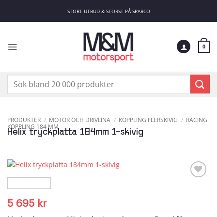
Skip
STORT UTBUD & STÖRST PÅ SPARCO
to
content
0
Sök
efter:
PRODUKTER
/
MOTOR OCH DRIVLINA
/
KOPPLING FLERSKIVIG
/
RACING
KOPPLING 184 MM
Helix tryckplatta 184mm 1-skivig
Add to
wishlist
5 695
kr