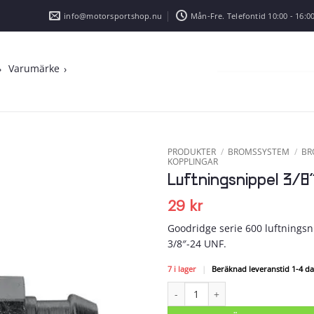
info@motorsportshop.nu
Mån-Fre. Telefontid 10:00 - 16:00
Varumärke
PRODUKTER
/
BROMSSYSTEM
/
BR
KOPPLINGAR
Luftningsnippel 3/
Add to
wishlist
29
kr
Goodridge serie 600 luftnings
3/8″-24 UNF.
7 i lager
|
Beräknad leveranstid 1-4 d
Luftningsnippel 3/8″-24 UNF mäng