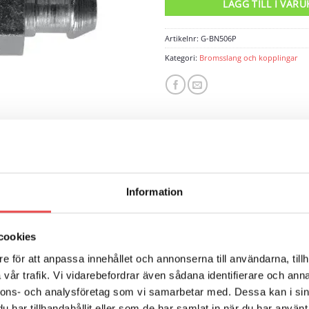
LÄGG TILL I VAR
Artikelnr:
G-BN506P
Kategori:
Bromsslang och kopplingar
Information
ECENSIONER (0)
cookies
ga 3/8″-24 UNF.
e för att anpassa innehållet och annonserna till användarna, tillh
vår trafik. Vi vidarebefordrar även sådana identifierare och anna
nnons- och analysföretag som vi samarbetar med. Dessa kan i sin
har tillhandahållit eller som de har samlat in när du har använt 