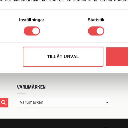
Inställningar
Statistik
Add to
Add
r: G-AN815-03P
Art.nr: G-5136-03C
wishlist
wish
ter 3/8″ UNF Hane till 3/8″
Förgrening T-koppling AN3 me
Hane
fäste
695
kr
TILLÅT URVAL
G TILL I VARUKORG
LÄGG TILL I VARUKORG
VARUMÄRKEN