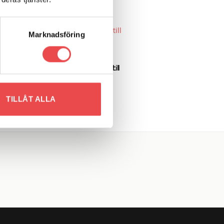
Marknadsföring
 to
Add to
Art.nr: G-305-03-32P
list
wishlist
d
Adapter 3/8″ UNF Hane till
M10x1.25 Hane
72
kr
TILLÅT ALLA
LÄGG TILL I VARUKORG