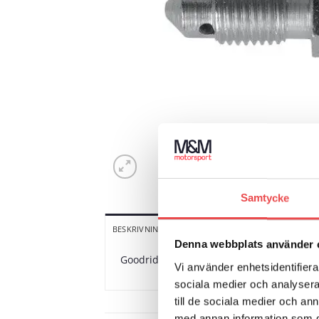
Samtycke
YTTERLIGARE INFORMATION
R
BESKRIVNING
Denna webbplats använder 
Goodridge serie 600 luftningsnippel. Gän
Vi använder enhetsidentifierar
sociala medier och analysera 
till de sociala medier och a
med annan information som du 