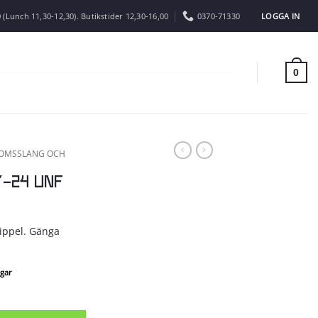
LOGGA IN
 (Lunch 11,30-12,30). Butikstider 12,30-16,00
0370-71330
0
OMSSLANG OCH
8″-24 UNF
nippel. Gänga
agar
d