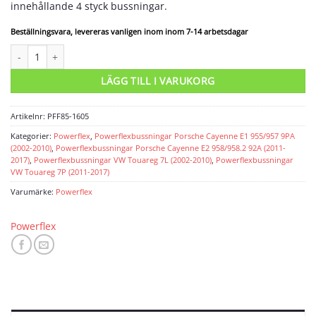
innehållande 4 styck bussningar.
Beställningsvara, levereras vanligen inom inom 7-14 arbetsdagar
Powerflexbussning mängd
LÄGG TILL I VARUKORG
Artikelnr:
PFF85-1605
Kategorier:
Powerflex
,
Powerflexbussningar Porsche Cayenne E1 955/957 9PA
(2002-2010)
,
Powerflexbussningar Porsche Cayenne E2 958/958.2 92A (2011-
2017)
,
Powerflexbussningar VW Touareg 7L (2002-2010)
,
Powerflexbussningar
VW Touareg 7P (2011-2017)
Varumärke:
Powerflex
Powerflex