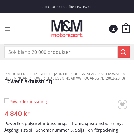
Skip
STORT UTBUD & STÖRST PÅ SPARCO
to
content
0
Sök
efter:
PRODUKTER
/
CHASSI OCH FJÄDRING
/
BUSSNINGAR
/
VOLKSWAGEN
BUSSNINGAR
/
POWERFLEXBUSSNINGAR VW TOUAREG 7L (2002-2010)
Powerflexbussning
4 840
kr
Add to
wishlist
Powerflex polyuretanbussningar, framvagnsramsbussning.
Åtgång 4 st/bil. Schemanummer 5. Säljs i en förpackning