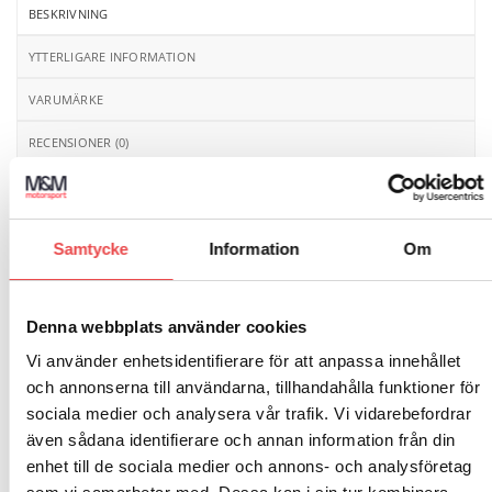
BESKRIVNING
YTTERLIGARE INFORMATION
VARUMÄRKE
RECENSIONER (0)
Powerflex polyuretanbussningar, framvagnsramsbussning.
Åtgång 4 st/bil. Schemanummer 5. Säljs i en
förpackning innehållande 4 styck bussningar.
Samtycke
Information
Om
Passar till följande bilmodeller:
Porsche Cayenne E1 9PA (2002-2010)
Denna webbplats använder cookies
Vi använder enhetsidentifierare för att anpassa innehållet
Porsche Cayenne E2 92A (2011-2017)
och annonserna till användarna, tillhandahålla funktioner för
sociala medier och analysera vår trafik. Vi vidarebefordrar
även sådana identifierare och annan information från din
enhet till de sociala medier och annons- och analysföretag