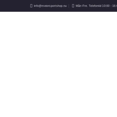
info@motorsportshop.nu
Mån-Fre. Telefontid 10:00 - 16: