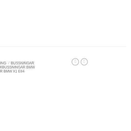
ING
/
BUSSNINGAR
XBUSSNINGAR BMW
 BMW X1 E84
 främre
 Åtgång 2 st/bil.
packning