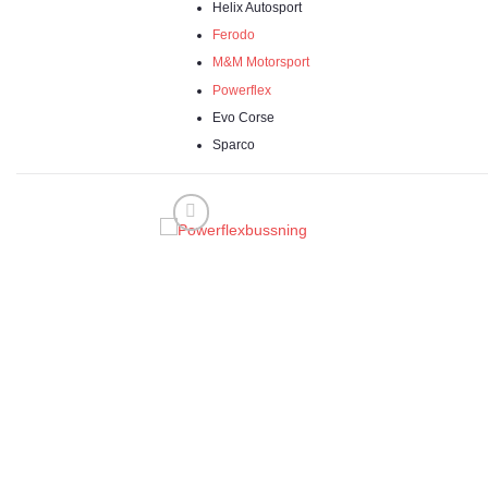
Helix Autosport
Ferodo
M&M Motorsport
Powerflex
Evo Corse
Sparco