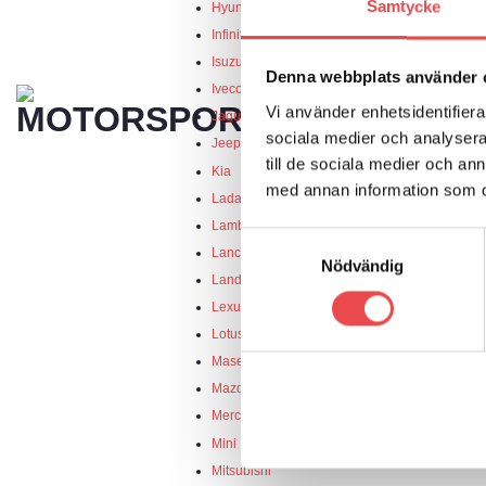
Samtycke
Hyundai
Infinity
Isuzu
Denna webbplats använder 
Iveco
Vi använder enhetsidentifierar
Jaguar
sociala medier och analysera 
Jeep
till de sociala medier och a
Kia
med annan information som du 
Lada
Lamborghini
Samtyckesval
Lancia
Nödvändig
Land Rover
Lexus
Lotus
Maserati
Mazda
Mercedes
Mini
Mitsubishi