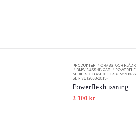
PRODUKTER
/
CHASSI OCH FJÄDR
/
BMW BUSSNINGAR
/
POWERFLE
SERIE X
/
POWERFLEXBUSSNINGAR
SDRIVE (2008-2015)
Add to
wishlist
Powerflexbussning
2 100
kr
Powerflex polyuretanbussningar,
bärarmsbussning, casterjusterbar.
Schemanummer 1. Säljs i en för
innehållande 2 styck bussningar.