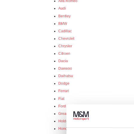
Alfa Romeo
Audi
Bentley
BMW
Cadillac
Chevrolet
Chrysler
Citroen
Dacia
Daewoo
Daihatsu
Dodge
Ferrari
Fiat
Ford
Great Wall Motor
Holden
Honda