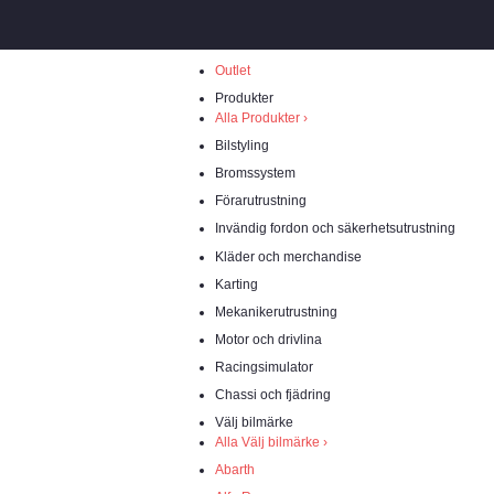
Skip
to
content
Outlet
Produkter
Alla Produkter ›
Bilstyling
Bromssystem
Förarutrustning
Invändig fordon och säkerhetsutrustning
Kläder och merchandise
Karting
Mekanikerutrustning
Motor och drivlina
Racingsimulator
Chassi och fjädring
Välj bilmärke
Alla Välj bilmärke ›
Abarth