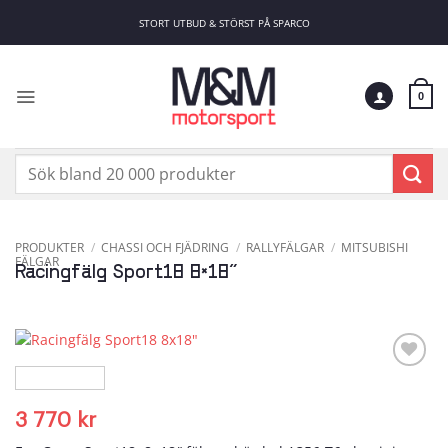
Skip
STORT UTBUD & STÖRST PÅ SPARCO
to
content
0
Sök
efter:
PRODUKTER
/
CHASSI OCH FJÄDRING
/
RALLYFÄLGAR
/
MITSUBISHI
FÄLGAR
Racingfälg Sport18 8×18″
Add to
wishlist
3 770
kr