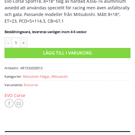
Evo Corse Sport18, 8×18″ fälg av härdad A356-T6 aluminium
avsedd att användas speciellt för racing men även asfaltsrally
och gata. Passande modeller från Mitsubishi. Mått 8×18″,
ET=23, PCD=5×114,3, CB=67,1
Beställningsvara, levereras vanligen inom 4-6 veckor
Racingfälg Sport18 8x18" mängd
LÄGG TILL I VARUKORG
Artikelnr:
AR1532020013
Kategorier:
Mitsubishi Fälgar
,
Mitsubishi
Varumärke:
Evocorse
EVO Corse