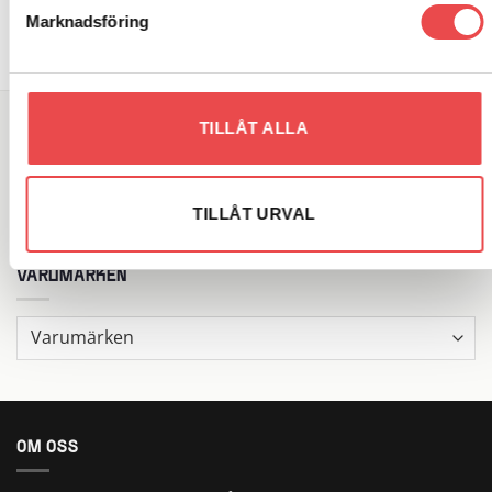
Marknadsföring
TILLÅT ALLA
SÖK DIREKT PÅ SAJTEN
Sök
efter:
TILLÅT URVAL
VARUMÄRKEN
OM OSS