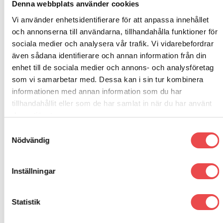
Denna webbplats använder cookies
Vi använder enhetsidentifierare för att anpassa innehållet
och annonserna till användarna, tillhandahålla funktioner för
sociala medier och analysera vår trafik. Vi vidarebefordrar
även sådana identifierare och annan information från din
enhet till de sociala medier och annons- och analysföretag
RELATERADE PRODUKTER
som vi samarbetar med. Dessa kan i sin tur kombinera
informationen med annan information som du har
tillhandahållit eller som de har samlat in när du har använt
Add to
Add to
wishlist
wishlist
Art.nr: 01502101
Art.nr: 01502105
deras tjänster.
Rattnav Mitsubishi Carisma
Rattnav Mitsubishi Colt
Samtyckesval
Galant
Mirage mfl
Nödvändig
890
kr
890
kr
LÄGG TILL I VARUKORG
LÄGG TILL I VARUKORG
Inställningar
Statistik