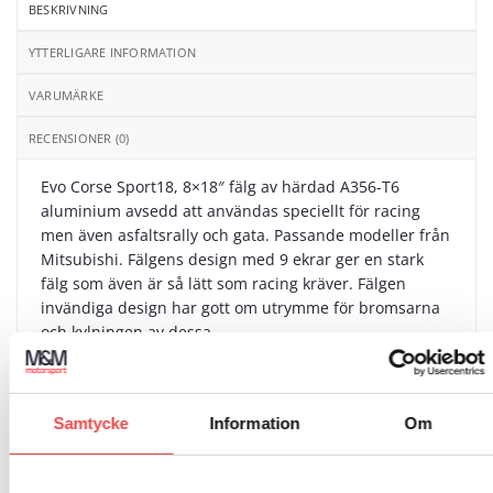
BESKRIVNING
YTTERLIGARE INFORMATION
VARUMÄRKE
RECENSIONER (0)
Evo Corse Sport18, 8×18″ fälg av härdad A356-T6
aluminium avsedd att användas speciellt för racing
men även asfaltsrally och gata. Passande modeller från
Mitsubishi. Fälgens design med 9 ekrar ger en stark
fälg som även är så lätt som racing kräver. Fälgen
invändiga design har gott om utrymme för bromsarna
och kylningen av dessa.
Dimension: 8×18″, ET=23, Bultmönster=5×114.3,
Centrumhål=67.1
Samtycke
Information
Om
Observera att fälgar som är slut på vårat lager och ej är
i lager hos tillverkaren har en tillverkningstid på mellan
4-6 veckor. Fråga oss gärna om aktuell status.