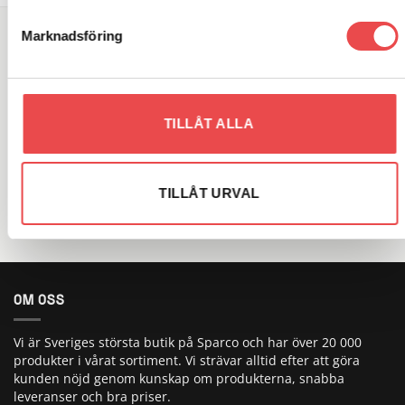
Marknadsföring
SÖK DIREKT PÅ SAJTEN
Sök
efter:
TILLÅT ALLA
VARUMÄRKEN
TILLÅT URVAL
OM OSS
Vi är Sveriges största butik på Sparco och har över 20 000
produkter i vårat sortiment. Vi strävar alltid efter att göra
kunden nöjd genom kunskap om produkterna, snabba
leveranser och bra priser.