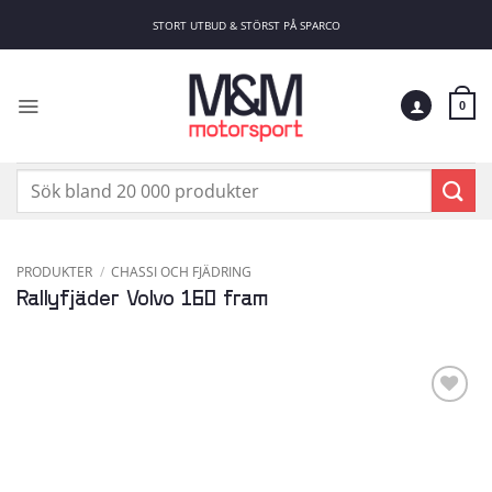
Skip
STORT UTBUD & STÖRST PÅ SPARCO
to
content
0
Sök
efter:
PRODUKTER
/
CHASSI OCH FJÄDRING
Rallyfjäder Volvo 160 fram
Add to
wishlist