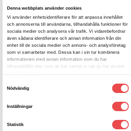
Denna webbplats använder cookies
Vi använder enhetsidentifierare för att anpassa innehållet
RELATERADE PRODUKTER
och annonserna till användarna, tillhandahålla funktioner för
sociala medier och analysera vår trafik. Vi vidarebefordrar
även sådana identifierare och annan information från din
Add to
Add to
wishlist
wishlist
enhet till de sociala medier och annons- och analysföretag
som vi samarbetar med. Dessa kan i sin tur kombinera
informationen med annan information som du har
SLUT I LAGER
tillhandahållit eller som de har samlat in när du har använt
deras tjänster.
Samtyckesval
Nödvändig
Art.nr: G02303DX
Art.nr: LE830
Växelspak och fäste Evolve-
Rallyfjäder Volvo S40 bak
RHS
Inställningar
3 480
kr
900
kr
LÄS MER
LÄGG TILL I VARUKORG
Statistik