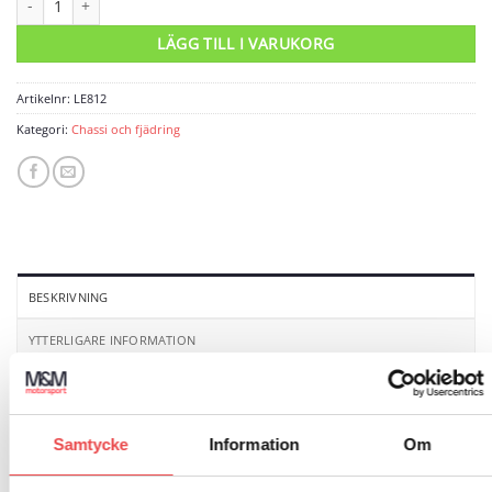
LÄGG TILL I VARUKORG
Artikelnr:
LE812
Kategori:
Chassi och fjädring
BESKRIVNING
YTTERLIGARE INFORMATION
RECENSIONER (0)
Rallyfjäder
fram till
Volvo 160
för montering på
Samtycke
Information
Om
originalplats. Avsedd för grusrally.