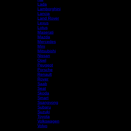
Lada
Lamborghini
Lancia
Land Rover
Lexus
Lotus
Maserati
Mazda
Mercedes
Mini
Mitsubishi
Nissan
Opel
Peugeot
Porsche
Renault
Rover
Saab
Seat
Skoda
Smart
Ssangyong
Subaru
Suzuki
Toyota
Volkswagen
Volvo
Varumärke