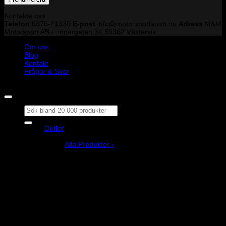
Kontakta oss
Telefon
0370-71330
E-post
info@motorsportshop.nu
Adress
M&M
Motorsport AB
Lunnargatan 34 59362 Västervik
Om oss
Blog
Kontakt
Frågor & Svar
Copyright © M&M Motorsport AB 2026
Sök
efter:
Outlet
Produkter
Alla Produkter ›
Bilstyling
Bromssystem
Förarutrustning
Invändig fordon och säkerhetsutrustning
Kläder och merchandise
Karting
Mekanikerutrustning
Motor och drivlina
Racingsimulator
Chassi och fjädring