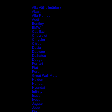
Välj bilmärke
Alla Välj bilmärke ›
Abarth
Alfa Romeo
Audi
Bentley
BMW
Cadillac
Chevrolet
Chrysler
Citroen
Dacia
Daewoo
Daihatsu
Dodge
Ferrari
Fiat
Ford
Great Wall Motor
Holden
Honda
Hyundai
Infinity
Isuzu
Iveco
Jaguar
Jeep
Kia