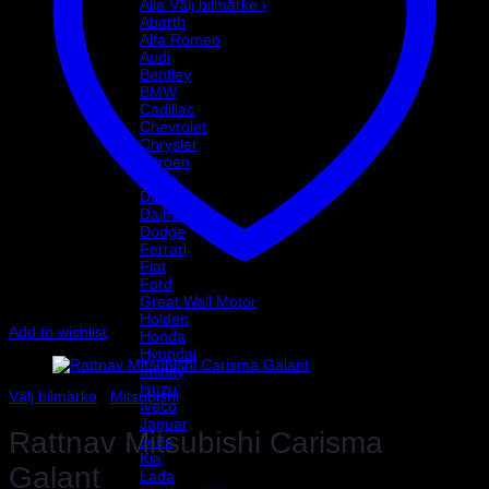
Alla Välj bilmärke ›
Abarth
Alfa Romeo
Audi
Bentley
BMW
Cadillac
Chevrolet
Chrysler
Citroen
Dacia
Daewoo
Daihatsu
Dodge
Ferrari
Fiat
Ford
Great Wall Motor
Holden
Add to wishlist
Honda
Hyundai
Infinity
Isuzu
Välj bilmärke
/
Mitsubishi
Iveco
Jaguar
Rattnav Mitsubishi Carisma
Jeep
Kia
Galant
Lada