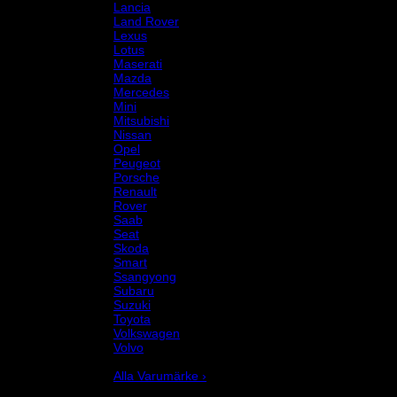
Lancia
Land Rover
Lexus
Lotus
Maserati
Mazda
Mercedes
Mini
Mitsubishi
Nissan
Opel
Peugeot
Porsche
Renault
Rover
Saab
Seat
Skoda
Smart
Ssangyong
Subaru
Suzuki
Toyota
Volkswagen
Volvo
Varumärke
Alla Varumärke ›
Helix Autosport