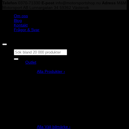
Telefon
0370-71330
E-post
info@motorsportshop.nu
Adress
M&M
Motorsport AB
Lunnargatan 34 59362 Västervik
Om oss
Blog
Kontakt
Frågor & Svar
Copyright © M&M Motorsport AB 2026
Sök
efter:
Outlet
Produkter
Alla Produkter ›
Bilstyling
Bromssystem
Förarutrustning
Invändig fordon och säkerhetsutrustning
Kläder och merchandise
Karting
Mekanikerutrustning
Motor och drivlina
Racingsimulator
Chassi och fjädring
Välj bilmärke
Alla Välj bilmärke ›