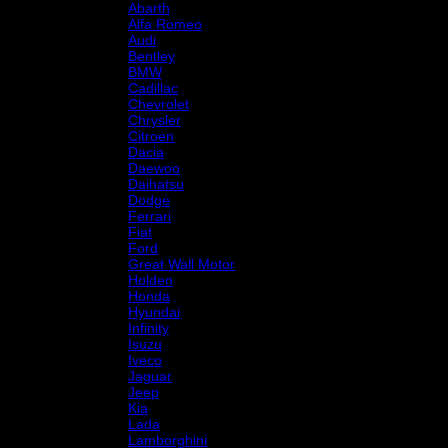
Abarth
Alfa Romeo
Audi
Bentley
BMW
Cadillac
Chevrolet
Chrysler
Citroen
Dacia
Daewoo
Daihatsu
Dodge
Ferrari
Fiat
Ford
Great Wall Motor
Holden
Honda
Hyundai
Infinity
Isuzu
Iveco
Jaguar
Jeep
Kia
Lada
Lamborghini