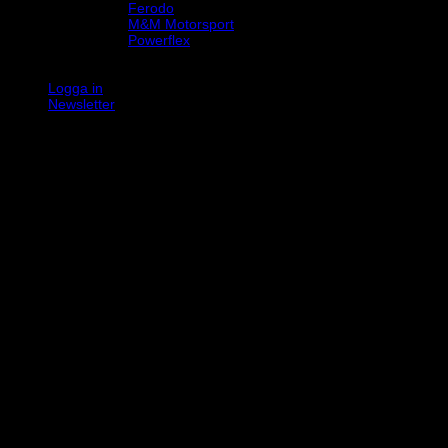
Ferodo
M&M Motorsport
Powerflex
Evo Corse
Sparco
Logga in
Newsletter
K
V