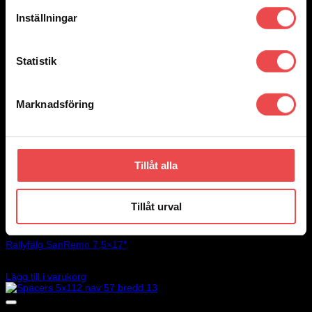
Inställningar
Statistik
Marknadsföring
Tillåt alla
Tillåt urval
Add to wishlist
Art.nr: SE0670080011
Rallyfälg SanRemo 7,5×17″
3 695
kr
Lägg till i varukorg