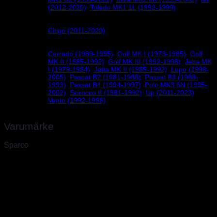
(2012-2020)
,
Toledo MK1 1L (1992-1999)
Citigo (2011-2020)
Skoda
Corrado (1989-1995)
,
Golf MK I (1973-1985)
,
Golf
MK II (1985-1992)
,
Golf MK III (1992-1998)
,
Jetta MK
I (1979-1984)
,
Jetta MK II (1985-1992)
,
Lupo (1998-
2005)
,
Passat B2 (1981-1988)
,
Passat B3 (1988-
Volkswagen
1993)
,
Passat B4 (1994-1997)
,
Polo MK3 6N (1995-
2002)
,
Scirocco II (1981-1992)
,
Up (2011-2023)
,
Vento (1992-1998)
Varumärke
Sparco
Sparco, världsledande inom säkerhet för bilsport
Sparco skapades 1977 av två unga racingförare i Torino som
drömde om att öka säkerheten inom racing under en period med
mycket olyckor, ofta med tragisk utgång. Sedan dess har Sparco i
över 40 år varit ett världsledande företag inom säkerhet för bilsport.
Sparco har sitt huvudkontor och lager i Torino där finns även fabrik
för kolfiber produkter samt en produktionsenhet för specialsydda
overaller. Vi är officiella Sparco importörer sedan 2009 och har