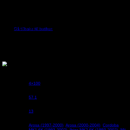
VW Passat B2 (1981-1988)
VW Passat B3 (1988-1993)
Inga produkter i varukorgen.
VW Passat B4 (1994-1997)
Gå tillbaka till butiken
VW Polo MK3 6N (1995-2002)
VW Scirocco II (1981-1992)
VW Up (2011-2023)
VW Vento (1992-1998)
Vikt
1 kg
4×100
Bultmönster
57.1
Centrumhål
13
Bredd
Arosa (1997-2000)
,
Arosa (2000-2004)
,
Cordoba
MK1 6K (1993-2002)
,
Ibiza MK2 6K (1993-2002)
,
Mii
Seat