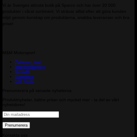
Vi är Sveriges största butik på Sparco och har över 20 000
produkter i vårat sortiment. Vi strävar alltid efter att göra kunden
nöjd genom kunskap om produkterna, snabba leveranser och bra
priser.
M&M Motorsport
Category test
Integritetspolicy
Kontakt
Köpvillkor
Mitt Konto
Prenumerera på senaste nyheterna
Produktnyheter, bättre priser och mycket mer - ta del av vårt
nyhetsbrev!
Kontakta oss