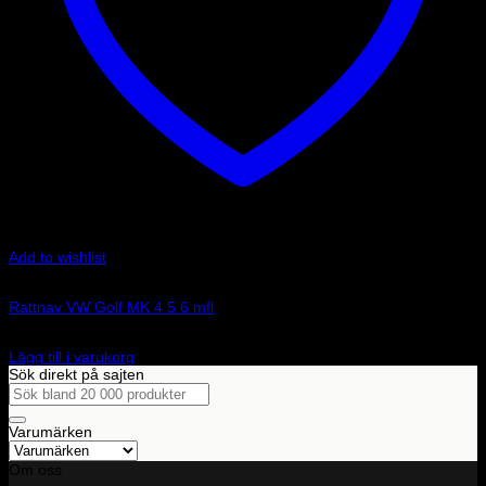
Add to wishlist
Art.nr: 01502074CA
Rattnav VW Golf MK 4 5 6 mfl
960
kr
Lägg till i varukorg
Sök direkt på sajten
Sök
efter:
Varumärken
Om oss