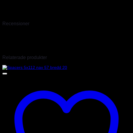
därför hunnit skaffa oss stor erfarenhet av deras produkter. Det går
en till två transporter i veckan så även produkter som inte finns
hemma går oftast att ordna inom några dagar.
Recensioner
Det finns inga recensioner än.
Endast inloggade kunder som har köpt denna produkt får lämna en
recension.
Relaterade produkter