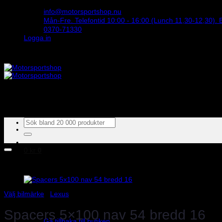
Skip
info@motorsportshop.nu
to
Mån-Fre. Telefontid 10:00 - 16:00 (Lunch 11,30-12,30). B
content
0370-71330
Logga in
STORT UTBUD & STÖRST PÅ SPARCO
Outlet
Produkter
Välj bilmärke
Varumärke
Sök
efter:
0
kr
0
Välj bilmärke
/
Lexus
Inga produkter i varukorgen.
Spacers 5×100 nav 54 bredd 16
Gå tillbaka till butiken