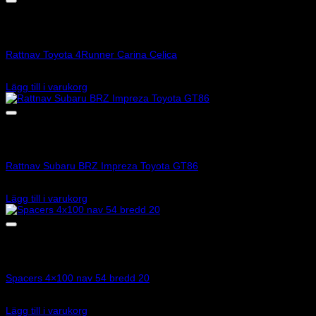
Art.nr: 01502258CA
Rattnav Toyota 4Runner Carina Celica
890
kr
Lägg till i varukorg
Art.nr: 01502133CA
Rattnav Subaru BRZ Impreza Toyota GT86
1 030
kr
Lägg till i varukorg
Art.nr: 051STB246
Spacers 4×100 nav 54 bredd 20
1 725
kr
Lägg till i varukorg