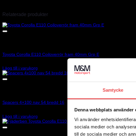
Endast inloggade kunder som har köpt denna produkt får lämna en r
Relaterade produkter
Art.nr: 901005K
Toyota Corolla E110 Coiloverrör fram 40mm Grp E
950
kr
Lägg till i varukorg
Samtycke
Art.nr: 051STB417
Spacers 4×100 nav 54 bredd 16
Denna webbplats använder 
1 245
kr
Lägg till i varukorg
Vi använder enhetsidentifierar
sociala medier och analysera 
till de sociala medier och a