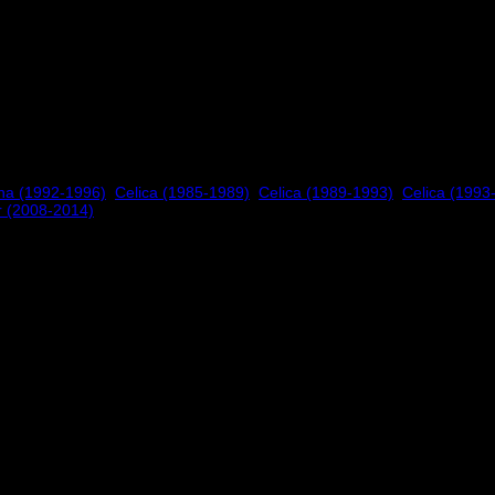
na (1992-1996)
,
Celica (1985-1989)
,
Celica (1989-1993)
,
Celica (1993
r (2008-2014)
 1977 av två unga racingförare i Torino som drömde om att öka säker
nde företag inom säkerhet för bilsport. Sparco har sitt huvudkontor och 
mportörer sedan 2009 och har därför hunnit skaffa oss stor erfarenhet av 
r.