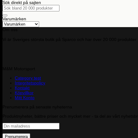
Sök direkt på sajten
Sök
efter:
Varumärken
Om oss
Vi är Sveriges största butik på Sparco och har över 20 000 produkter 
M&M Motorsport
Category test
Integritetspolicy
Kontakt
Köpvillkor
Mitt Konto
Prenumerera på senaste nyheterna
Produktnyheter, bättre priser och mycket mer - ta del av vårt nyhetsb