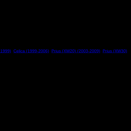
-1999)
,
Celica (1999-2006)
,
Prius (XW20) (2003-2009)
,
Prius (XW30)
heten inom racing under en period med mycket olyckor, ofta med
lager i Torino där finns även fabrik för kolfiber produkter samt en
deras produkter. Det går en till två transporter i veckan så även