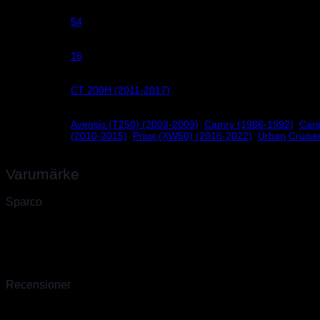
54
Centrumhål
16
Bredd
CT 200H (2011-2017)
Lexus
Avensis (T250) (2003-2009)
,
Camry (1986-1992)
,
Cari
Toyota
(2010-2015)
,
Prius (XW50) (2016-2022)
,
Urban Cruise
Varumärke
Sparco
Sparco, världsledande inom säkerhet för bilsport
Sparco skapades
tragisk utgång. Sedan dess har Sparco i över 40 år varit ett världsleda
produktionsenhet för specialsydda overaller. Vi är officiella Sparco i
produkter som inte finns hemma går oftast att ordna inom några daga
Recensioner
Det finns inga recensioner än.