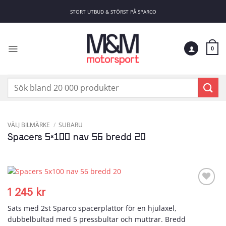
Skip
STORT UTBUD & STÖRST PÅ SPARCO
to
content
0
Sök
efter:
VÄLJ BILMÄRKE
/
SUBARU
Spacers 5×100 nav 56 bredd 20
1 245
kr
Add to
wishlist
Sats med 2st Sparco spacerplattor för en hjulaxel,
dubbelbultad med 5 pressbultar och muttrar. Bredd