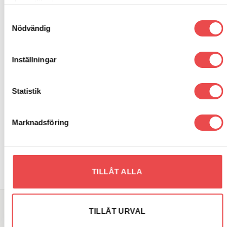
deras tjänster.
Samtyckesval
Nödvändig
Inställningar
RELATERADE PRODUKTER
Statistik
Add to
Add to
wishlist
wishlist
Art.nr: 01502032
Art.nr: 901005K
Marknadsföring
Rattnav Toyota Carina Celica
Toyota Corolla E110
Corolla mfl
Coiloverrör fram 40mm Grp E
890
kr
950
kr
LÄGG TILL I VARUKORG
LÄGG TILL I VARUKORG
TILLÅT ALLA
TILLÅT URVAL
SÖK DIREKT PÅ SAJTEN