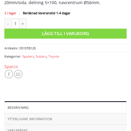
20mm/sida, delning 5×100, navcentrum Ø56mm.
2 i lager
|
Beräknad leveranstid 1-4 dagar
Spacers 5x100 nav 56 bredd 20 mängd
LÄGG TILL I VARUKORG
Artikelnr:
051STB120
Kategorier:
Spacers
,
Subaru
,
Toyota
Sparco
BESKRIVNING
YTTERLIGARE INFORMATION
VARUMÄRKE