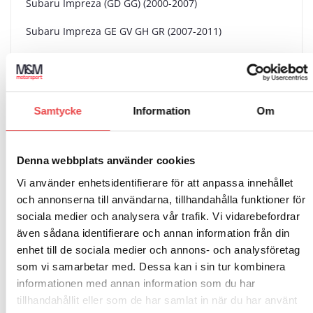
Subaru Impreza (GD GG) (2000-2007)
Subaru Impreza GE GV GH GR (2007-2011)
Subaru Impreza (GJ GP) (2012-2016)
Subaru Legacy (BL BP) (2003-2009)
Samtycke
Information
Om
Subaru Outback (BL BP) (2005-2009)
Subaru Trezia (2011-2014)
Denna webbplats använder cookies
Subaru Tribeca (2006-2014)
Vi använder enhetsidentifierare för att anpassa innehållet
Subaru XV (GP) (2012-2017)
och annonserna till användarna, tillhandahålla funktioner för
sociala medier och analysera vår trafik. Vi vidarebefordrar
Subaru Impreza WRX (GD GG) (2005-2007)
även sådana identifierare och annan information från din
enhet till de sociala medier och annons- och analysföretag
Subaru Impreza WRX (2007-2014)
som vi samarbetar med. Dessa kan i sin tur kombinera
Subaru WRX STI (2015-2021)
informationen med annan information som du har
tillhandahållit eller som de har samlat in när du har använt
Toyota GT86 (2013-2020)