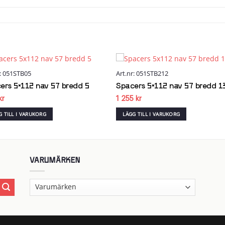
r: 051STB05
Art.nr: 051STB212
Add to
Add
wishlist
wish
ers 5×112 nav 57 bredd 5
Spacers 5×112 nav 57 bredd 1
kr
1 255
kr
G TILL I VARUKORG
LÄGG TILL I VARUKORG
VARUMÄRKEN