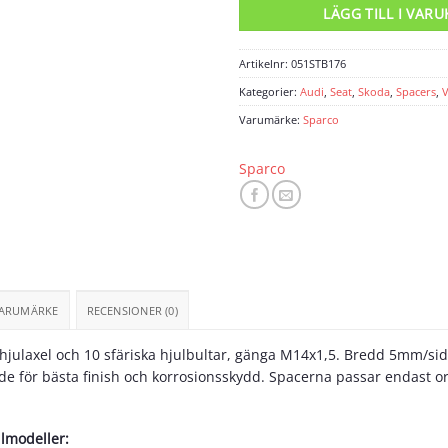
LÄGG TILL I VAR
Artikelnr:
051STB176
Kategorier:
Audi
,
Seat
,
Skoda
,
Spacers
,
Varumärke:
Sparco
Sparco
ARUMÄRKE
RECENSIONER (0)
n hjulaxel och 10 sfäriska hjulbultar, gänga M14x1,5. Bredd 5mm/
e för bästa finish och korrosionsskydd. Spacerna passar endast or
ilmodeller: