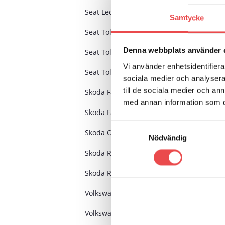
Seat Leon MK1 1M (1999-2006)
Samtycke
Seat Toledo MK1 1L (1992-1999)
Denna webbplats använder 
Seat Toledo MK2 TYP 1M (1999-2004)
Vi använder enhetsidentifierar
Seat Toledo MK4 Typ KG (2012-2019)
sociala medier och analysera 
till de sociala medier och a
Skoda Fabia MK1 (1999-2007)
med annan information som du 
Skoda Fabia MK2 (2007-2014)
Samtyckesval
Skoda Octavia MK1 (1996-2010)
Nödvändig
Skoda Rapid (2012-2019)
Skoda Roomster Typ 5J (2006-2015)
Volkswagen Beetle & Cabrio 2WD (1998-2
Volkswagen Bora (1998-2005)