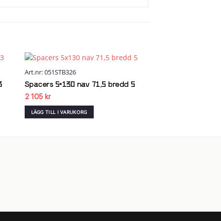
Art.nr: 051STB326
 to
Add to
list
wishlist
3
Spacers 5×130 nav 71,5 bredd 5
2 105
kr
LÄGG TILL I VARUKORG