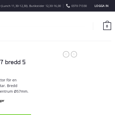
LOGGA IN
 (Lunch 11,30-12,30). Butikstider 12,30-16,00
0370-71330
0
7 bredd 5
tor för en
ltar. Bredd
vcentrum Ø57mm.
agar
gd