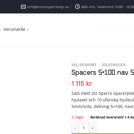
info@motorsportshop.nu
Mån-Fre. Telefontid 10:00 - 16:00
Varumärke
VÄLJ BILMÄRKE
/
VOLKSWAGEN
Spacers 5×100 nav 5
Add to
wishlist
1 115
kr
Sats med 2st Sparco spacerplat
hjulaxel och 10 sfäriska hjulbu
5mm/sida, delning 5×100, na
2 i lager
|
Beräknad leveranstid 1-4 d
Spacers 5x100 nav 57 bredd 5 män