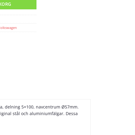
UKORG
Volkswagen
sida, delning 5×100, navcentrum Ø57mm.
iginal stål och aluminiumfälgar. Dessa