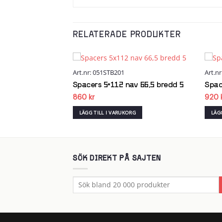
RELATERADE PRODUKTER
Art.nr: 051STB201
Art.n
Add to
Add to
wishlist
wishlist
av 57 bredd 25
Spacers 5×112 nav 66,5 bredd 5
Spac
860
kr
920
RG
LÄGG TILL I VARUKORG
LÄG
SÖK DIREKT PÅ SAJTEN
Sök
efter: