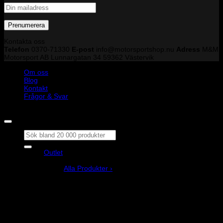
Kontakta oss
Telefon
0370-71330
E-post
info@motorsportshop.nu
Adress
M&M
Motorsport AB
Lunnargatan 34 59362 Västervik
Om oss
Blog
Kontakt
Frågor & Svar
Copyright © M&M Motorsport AB 2026
Sök
efter:
Outlet
Produkter
Alla Produkter ›
Bilstyling
Bromssystem
Förarutrustning
Invändig fordon och säkerhetsutrustning
Kläder och merchandise
Karting