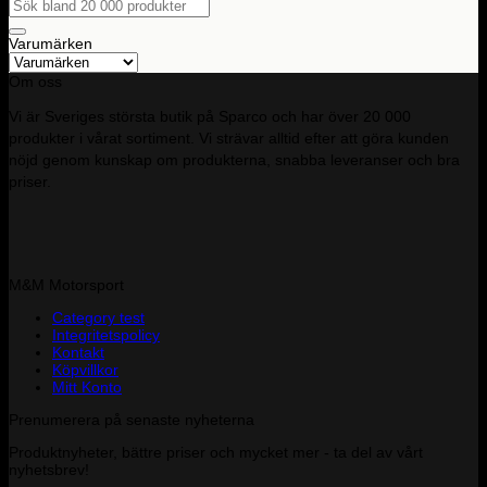
Sök
efter:
Varumärken
Om oss
Vi är Sveriges största butik på Sparco och har över 20 000
produkter i vårat sortiment. Vi strävar alltid efter att göra kunden
nöjd genom kunskap om produkterna, snabba leveranser och bra
priser.
M&M Motorsport
Category test
Integritetspolicy
Kontakt
Köpvillkor
Mitt Konto
Prenumerera på senaste nyheterna
Produktnyheter, bättre priser och mycket mer - ta del av vårt
nyhetsbrev!