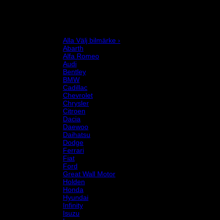
Mekanikerutrustning
Motor och drivlina
Racingsimulator
Chassi och fjädring
Välj bilmärke
Alla Välj bilmärke ›
Abarth
Alfa Romeo
Audi
Bentley
BMW
Cadillac
Chevrolet
Chrysler
Citroen
Dacia
Daewoo
Daihatsu
Dodge
Ferrari
Fiat
Ford
Great Wall Motor
Holden
Honda
Hyundai
Infinity
Isuzu