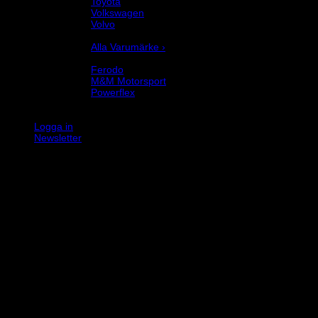
Toyota
Volkswagen
Volvo
Varumärke
Alla Varumärke ›
Helix Autosport
Ferodo
M&M Motorsport
Powerflex
Evo Corse
Sparco
Logga in
Newsletter
K
V