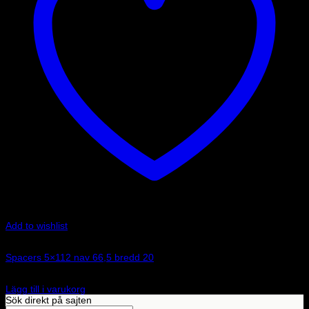
Add to wishlist
Art.nr: 051STB108
Spacers 5×112 nav 66,5 bredd 20
1 350
kr
Lägg till i varukorg
Sök direkt på sajten