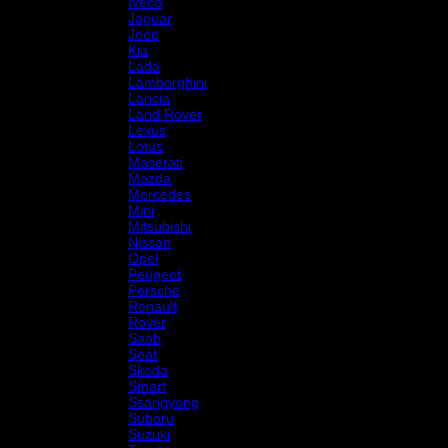
Iveco
Jaguar
Jeep
Kia
Lada
Lamborghini
Lancia
Land Rover
Lexus
Lotus
Maserati
Mazda
Mercedes
Mini
Mitsubishi
Nissan
Opel
Peugeot
Porsche
Renault
Rover
Saab
Seat
Skoda
Smart
Ssangyong
Subaru
Suzuki