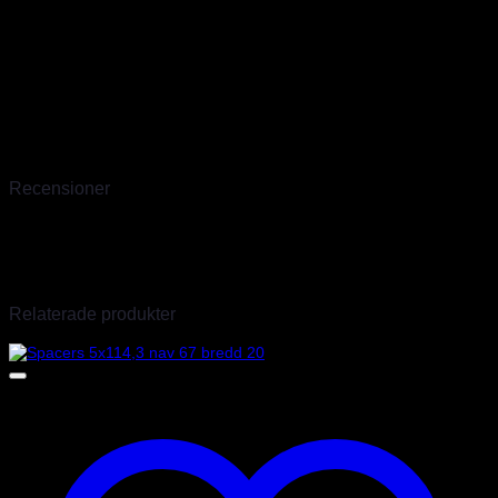
drömde om att öka säkerheten inom racing under en period med
mycket olyckor, ofta med tragisk utgång. Sedan dess har Sparco i
över 40 år varit ett världsledande företag inom säkerhet för bilsport.
Sparco har sitt huvudkontor och lager i Torino där finns även fabrik
för kolfiber produkter samt en produktionsenhet för specialsydda
overaller. Vi är officiella Sparco importörer sedan 2009 och har
därför hunnit skaffa oss stor erfarenhet av deras produkter. Det går
en till två transporter i veckan så även produkter som inte finns
hemma går oftast att ordna inom några dagar.
Recensioner
Det finns inga recensioner än.
Endast inloggade kunder som har köpt denna produkt får lämna en
recension.
Relaterade produkter