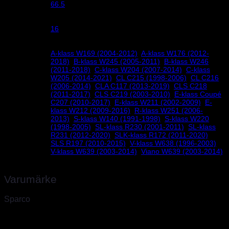
66.5
Centrumhål
16
Bredd
A-klass W169 (2004-2012)
,
A-klass W176 (2012-
2018)
,
B-klass W245 (2005-2011)
,
B-klass W246
(2011-2018)
,
C-klass W204 (2007-2014)
,
C-klass
W205 (2014-2021)
,
CL C215 (1998-2006)
,
CL C216
(2006-2014)
,
CLA C117 (2013-2019)
,
CLS C218
(2011-2017)
,
CLS C219 (2003-2010)
,
E-klass Coupé
C207 (2010-2017)
,
E-klass W211 (2002-2009)
,
E-
Mercedes
klass W212 (2009-2016)
,
R-klass W251 (2006-
2013)
,
S-klass W140 (1991-1998)
,
S-klass W220
(1998-2005)
,
SL-klass R230 (2001-2011)
,
SL-klass
R231 (2012-2020)
,
SLK-klass R172 (2011-2020)
,
SLS R197 (2010-2015)
,
V-klass W638 (1996-2003)
,
V-klass W639 (2003-2014)
,
Viano W639 (2003-2014)
Varumärke
Sparco
Sparco, världsledande inom säkerhet för bilsport
Sparco skapades 1977 av två unga racingförare i Torino som