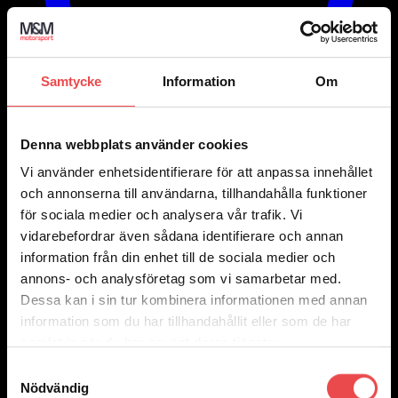
Samtycke
Information
Om
Denna webbplats använder cookies
Vi använder enhetsidentifierare för att anpassa innehållet
och annonserna till användarna, tillhandahålla funktioner
för sociala medier och analysera vår trafik. Vi
vidarebefordrar även sådana identifierare och annan
Add to wishlist
Art.nr: 051STB117
information från din enhet till de sociala medier och
annons- och analysföretag som vi samarbetar med.
Spacers 5×120 nav 72,5 bredd 20
Dessa kan i sin tur kombinera informationen med annan
1 555
kr
Lägg till i varukorg
information som du har tillhandahållit eller som de har
samlat in när du har använt deras tjänster.
Samtyckesval
Nödvändig