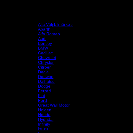
Mekanikerutrustning
Motor och drivlina
Racingsimulator
Chassi och fjädring
Välj bilmärke
Alla Välj bilmärke ›
Abarth
Alfa Romeo
Audi
Bentley
BMW
Cadillac
Chevrolet
Chrysler
Citroen
Dacia
Daewoo
Daihatsu
Dodge
Ferrari
Fiat
Ford
Great Wall Motor
Holden
Honda
Hyundai
Infinity
Isuzu