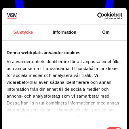
Samtycke
Information
Om
Denna webbplats använder cookies
Vi använder enhetsidentifierare för att anpassa innehållet
och annonserna till användarna, tillhandahålla funktioner
för sociala medier och analysera vår trafik. Vi
Add to wishlist
Art.nr: 051STB02
vidarebefordrar även sådana identifierare och annan
information från din enhet till de sociala medier och
Spacers 4×100 nav 56,5 bredd 5
annons- och analysföretag som vi samarbetar med.
990
kr
Dessa kan i sin tur kombinera informationen med annan
Lägg till i varukorg
information som du har tillhandahållit eller som de har
samlat in när du har använt deras tjänster.
Samtyckesval