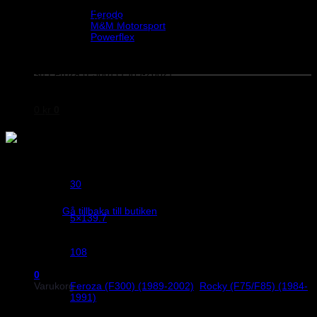
Helix Autosport
navcentrum Ø108mm. Tillverkade av aluminium och ytbehandlade
Ferodo
för bästa finish och korrosionsskydd. Dessa spacers har ingen
M&M Motorsport
navstyrning.
Powerflex
Evo Corse
Sparco spacers som passar till följande bilmodeller:
Sparco
Daihatsu Feroza (F300) (1989-2002)
Daihatsu Rocky (F75/F85) (1984-1991)
0
kr
0
Kia Sportage typ NB (1995-2004)
Vikt
1 kg
30
Bredd
Inga produkter i varukorgen.
Gå tillbaka till butiken
5×139.7
Bultmönster
108
Centrumhål
0
Varukorg
Feroza (F300) (1989-2002)
,
Rocky (F75/F85) (1984-
Daihatsu
1991)