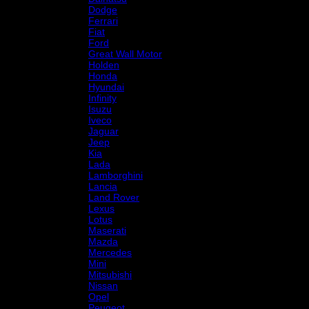
Dodge
Ferrari
Fiat
Ford
Great Wall Motor
Holden
Honda
Hyundai
Infinity
Isuzu
Iveco
Jaguar
Jeep
Kia
Lada
Lamborghini
Lancia
Land Rover
Lexus
Lotus
Maserati
Mazda
Mercedes
Mini
Mitsubishi
Nissan
Opel
Peugeot