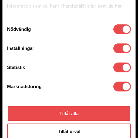
information som du har tillhandahållit eller som de har
samlat in när du har använt deras tjänster.
Samtyckesval
Nödvändig
Add to wishlist
Art.nr: 051STB267
Inställningar
Spacers 5×114,3 nav 67,0 bredd 5
705
kr
Lägg till i varukorg
Statistik
Marknadsföring
Tillåt alla
Tillåt urval