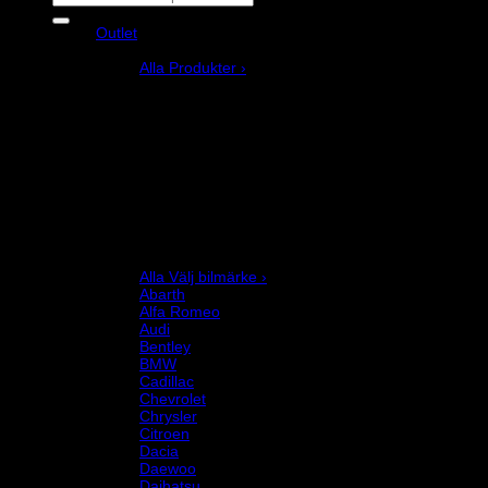
efter:
Outlet
Produkter
Alla Produkter ›
Bilstyling
Bromssystem
Förarutrustning
Invändig fordon och säkerhetsutrustning
Kläder och merchandise
Karting
Mekanikerutrustning
Motor och drivlina
Racingsimulator
Chassi och fjädring
Välj bilmärke
Alla Välj bilmärke ›
Abarth
Alfa Romeo
Audi
Bentley
BMW
Cadillac
Chevrolet
Chrysler
Citroen
Dacia
Daewoo
Daihatsu