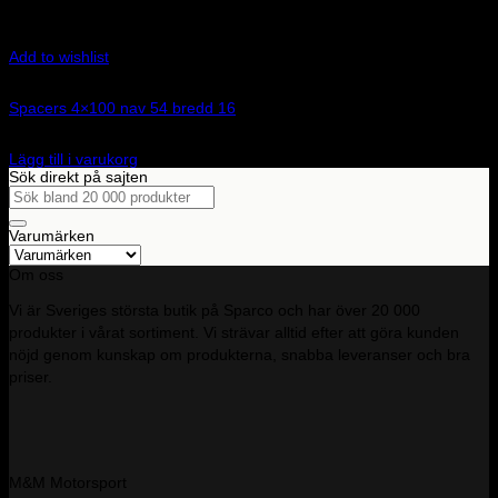
Add to wishlist
Art.nr: 051STB48
Spacers 4×100 nav 54 bredd 16
1 100
kr
Lägg till i varukorg
Sök direkt på sajten
Sök
efter:
Varumärken
Om oss
Vi är Sveriges största butik på Sparco och har över 20 000
produkter i vårat sortiment. Vi strävar alltid efter att göra kunden
nöjd genom kunskap om produkterna, snabba leveranser och bra
priser.
M&M Motorsport