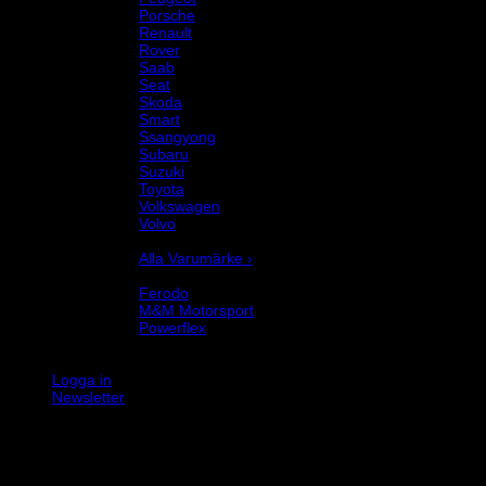
Porsche
Renault
Rover
Saab
Seat
Skoda
Smart
Ssangyong
Subaru
Suzuki
Toyota
Volkswagen
Volvo
Varumärke
Alla Varumärke ›
Helix Autosport
Ferodo
M&M Motorsport
Powerflex
Evo Corse
Sparco
Logga in
Newsletter
K