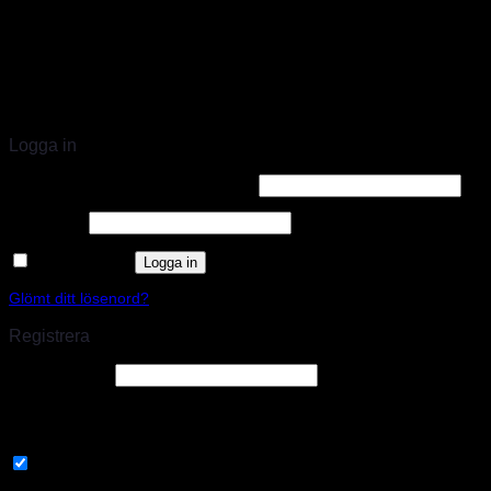
STORT UTBUD & STÖRST PÅ SPARCO
Logga in
Användarnamn eller e-postadress
*
Lösenord
*
Kom ihåg mig
Logga in
Glömt ditt lösenord?
Registrera
E-postadress
*
En länk för att ställa in ett nytt lösenord kommer att skickas till din e-
postadress.
Prenumerera på vårt nyhetsbrev