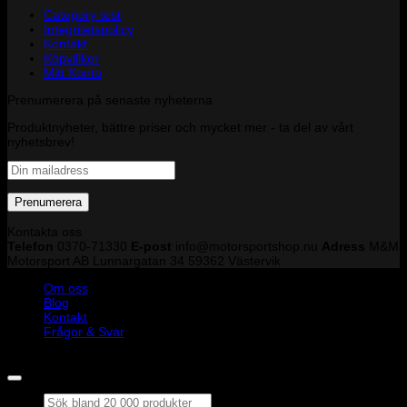
Category test
Integritetspolicy
Kontakt
Köpvillkor
Mitt Konto
Prenumerera på senaste nyheterna
Produktnyheter, bättre priser och mycket mer - ta del av vårt
nyhetsbrev!
Kontakta oss
Telefon
0370-71330
E-post
info@motorsportshop.nu
Adress
M&M
Motorsport AB
Lunnargatan 34 59362 Västervik
Om oss
Blog
Kontakt
Frågor & Svar
Copyright © M&M Motorsport AB 2026
Sök