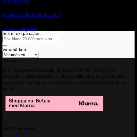
Add to wishlist
Art.nr: 051STB256
Spacers 4×98 nav 58 bredd 5
1 245
kr
Lägg till i varukorg
Sök direkt på sajten
Sök
efter:
Varumärken
Om oss
Vi är Sveriges största butik på Sparco och har över 20 000
produkter i vårat sortiment. Vi strävar alltid efter att göra kunden
nöjd genom kunskap om produkterna, snabba leveranser och bra
priser.
M&M Motorsport