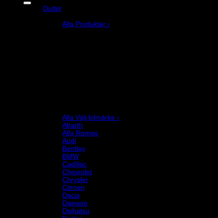
Outlet
Produkter
Alla Produkter ›
Bilstyling
Bromssystem
Förarutrustning
Invändig fordon och säkerhetsutrustning
Kläder och merchandise
Karting
Mekanikerutrustning
Motor och drivlina
Racingsimulator
Chassi och fjädring
Välj bilmärke
Alla Välj bilmärke ›
Abarth
Alfa Romeo
Audi
Bentley
BMW
Cadillac
Chevrolet
Chrysler
Citroen
Dacia
Daewoo
Daihatsu