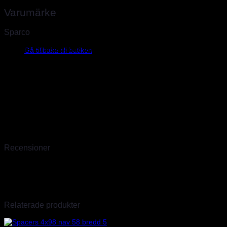
Varumärke
Sparco
Inga produkter i varukorgen.
Sparco, världsledande inom säkerhet för bilsport
Gå tillbaka till butiken
Sparco skapades 1977 av två unga racingförare i Torino som
drömde om att öka säkerheten inom racing under en period med
mycket olyckor, ofta med tragisk utgång. Sedan dess har Sparco i
över 40 år varit ett världsledande företag inom säkerhet för bilsport.
Sparco har sitt huvudkontor och lager i Torino där finns även fabrik
för kolfiber produkter samt en produktionsenhet för specialsydda
overaller. Vi är officiella Sparco importörer sedan 2009 och har
därför hunnit skaffa oss stor erfarenhet av deras produkter. Det går
en till två transporter i veckan så även produkter som inte finns
hemma går oftast att ordna inom några dagar.
Recensioner
Det finns inga recensioner än.
Endast inloggade kunder som har köpt denna produkt får lämna en
recension.
Relaterade produkter