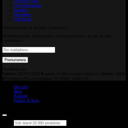
Category test
Integritetspolicy
Kontakt
Köpvillkor
Mitt Konto
Prenumerera på senaste nyheterna
Produktnyheter, bättre priser och mycket mer - ta del av vårt
nyhetsbrev!
Kontakta oss
Telefon
0370-71330
E-post
info@motorsportshop.nu
Adress
M&M
Motorsport AB
Lunnargatan 34 59362 Västervik
Om oss
Blog
Kontakt
Frågor & Svar
Copyright © M&M Motorsport AB 2026
Sök
efter: