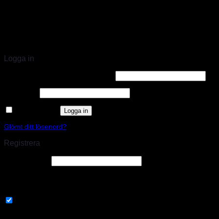
STORT UTBUD & STÖRST PÅ SPARCO
Logga in
Användarnamn eller e-postadress
*
Lösenord
*
Kom ihåg mig
Logga in
Glömt ditt lösenord?
Registrera
E-postadress
*
En länk för att ställa in ett nytt lösenord kommer att skickas till din e-
postadress.
Prenumerera på vårt nyhetsbrev
Your personal data will be used to support your experience