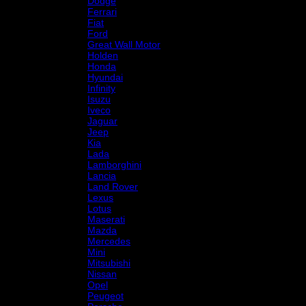
Dodge
Ferrari
Fiat
Ford
Great Wall Motor
Holden
Honda
Hyundai
Infinity
Isuzu
Iveco
Jaguar
Jeep
Kia
Lada
Lamborghini
Lancia
Land Rover
Lexus
Lotus
Maserati
Mazda
Mercedes
Mini
Mitsubishi
Nissan
Opel
Peugeot