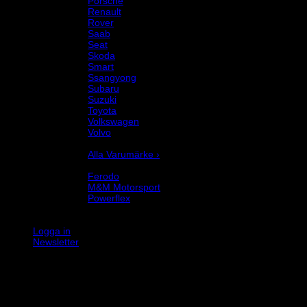
Porsche
Renault
Rover
Saab
Seat
Skoda
Smart
Ssangyong
Subaru
Suzuki
Toyota
Volkswagen
Volvo
Varumärke
Alla Varumärke ›
Helix Autosport
Ferodo
M&M Motorsport
Powerflex
Evo Corse
Sparco
Logga in
Newsletter
K