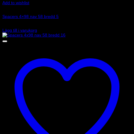
Add to wishlist
Art.nr: 051STB180
Spacers 4×98 nav 58 bredd 5
1 245
kr
Lägg till i varukorg