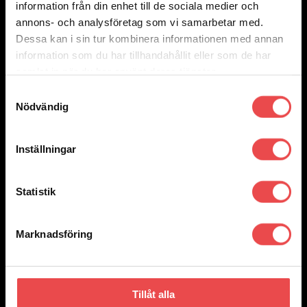
information från din enhet till de sociala medier och
annons- och analysföretag som vi samarbetar med.
Dessa kan i sin tur kombinera informationen med annan
information som du har tillhandahållit eller som de har
samlat in när du har använt deras tjänster.
Add to wishlist
Samtyckesval
Grå/Gul
Nödvändig
Marinblå/Vit
Röd/Svart
Svart/Celeste
Svart/Grå
Inställningar
Art.nr: 001142
Sparco overall Superleggera
Statistik
Det
Det
17 775
kr
12 695
kr
ursprungliga
nuvarande
Välj alternativ
Den
priset
priset
här
var:
är:
Marknadsföring
produkten
17
12
har
775 kr.
695 kr.
flera
varianter.
De
olika
Tillåt alla
alternativen