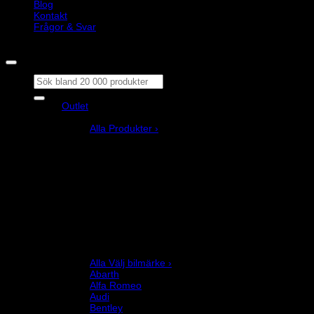
Blog
Kontakt
Frågor & Svar
Copyright © M&M Motorsport AB 2026
Sök
efter:
Outlet
Produkter
Alla Produkter ›
Bilstyling
Bromssystem
Förarutrustning
Invändig fordon och säkerhetsutrustning
Kläder och merchandise
Karting
Mekanikerutrustning
Motor och drivlina
Racingsimulator
Chassi och fjädring
Välj bilmärke
Alla Välj bilmärke ›
Abarth
Alfa Romeo
Audi
Bentley