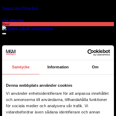
Art.nr: 001297
Sparco sko Prime Evo
5 325
kr
Välj alternativ
Den
Rea!
här
produkten
har
flera
varianter.
De
olika
alternativen
kan
väljas
Samtycke
Information
Om
på
produktsidan
Denna webbplats använder cookies
Vi använder enhetsidentifierare för att anpassa innehållet
och annonserna till användarna, tillhandahålla funktioner
för sociala medier och analysera vår trafik. Vi
vidarebefordrar även sådana identifierare och annan