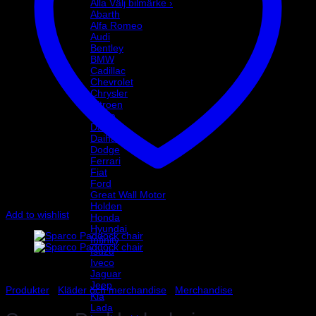
Alla Välj bilmärke ›
Abarth
Alfa Romeo
Audi
Bentley
BMW
Cadillac
Chevrolet
Chrysler
Citroen
Dacia
Daewoo
Daihatsu
Dodge
Ferrari
Fiat
Ford
Great Wall Motor
Holden
Add to wishlist
Honda
Hyundai
Infinity
Isuzu
Iveco
Jaguar
Jeep
Produkter
/
Kläder och merchandise
/
Merchandise
Kia
Lada