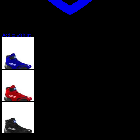
Add to wishlist
Blå
Röd
Svart
Art.nr: 001287