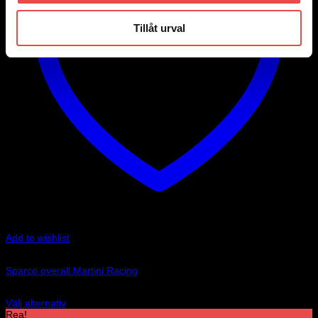
kan
väljas
Tillåt urval
på
produktsidan
Add to wishlist
Art.nr: 001144MR
Sparco overall Martini Racing
13 395
kr
Välj alternativ
Den
Rea!