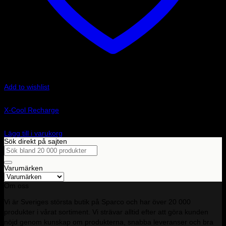
Add to wishlist
Art.nr: 001157RECHARGE
X-Cool Recharge
510
kr
Lägg till i varukorg
Sök direkt på sajten
Sök
efter:
Varumärken
Om oss
Vi är Sveriges största butik på Sparco och har över 20 000
produkter i vårat sortiment. Vi strävar alltid efter att göra kunden
nöjd genom kunskap om produkterna, snabba leveranser och bra