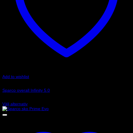
Add to wishlist
Art.nr: 0011030
Sparco overall Infinity 5.0
16 895
kr
Välj alternativ
Den
här
produkten
har
flera
varianter.