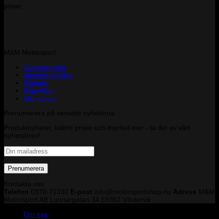
priser.
M&M Motorsport
Category test
Integritetspolicy
Kontakt
Köpvillkor
Mitt Konto
Prenumerera på senaste nyheterna
Produktnyheter, bättre priser och mycket mer - ta del av vårt
nyhetsbrev!
Kontakta oss
Telefon
0370-71330
E-post
info@motorsportshop.nu
Adress
M&M
Motorsport AB
Lunnargatan 34 59362 Västervik
Om oss