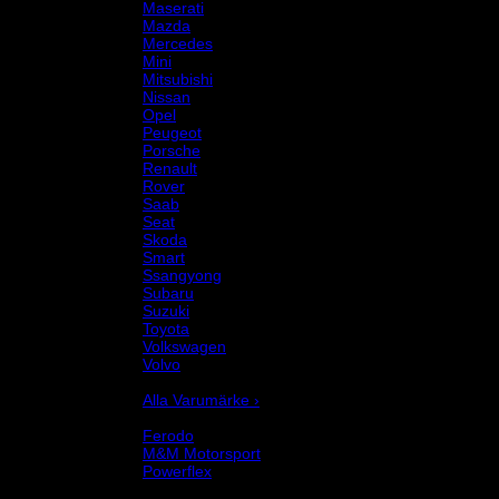
Maserati
Mazda
Mercedes
Mini
Mitsubishi
Nissan
Opel
Peugeot
Porsche
Renault
Rover
Saab
Seat
Skoda
Smart
Ssangyong
Subaru
Suzuki
Toyota
Volkswagen
Volvo
Varumärke
Alla Varumärke ›
Helix Autosport
Ferodo
M&M Motorsport
Powerflex
Evo Corse