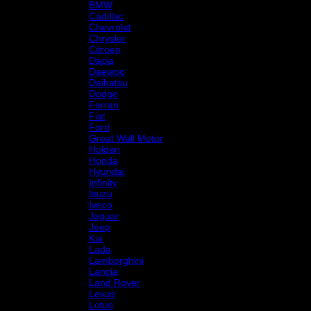
BMW
Cadillac
Chevrolet
Chrysler
Citroen
Dacia
Daewoo
Daihatsu
Dodge
Ferrari
Fiat
Ford
Great Wall Motor
Holden
Honda
Hyundai
Infinity
Isuzu
Iveco
Jaguar
Jeep
Kia
Lada
Lamborghini
Lancia
Land Rover
Lexus
Lotus