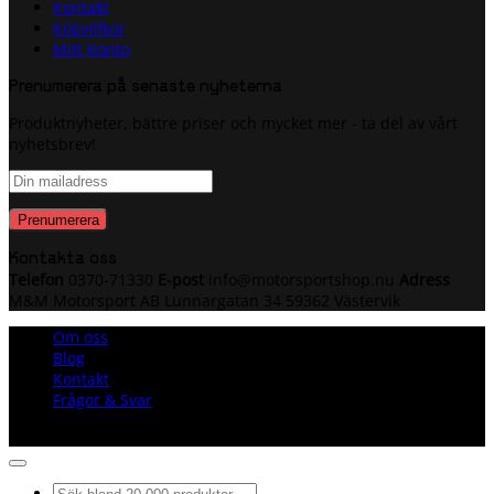
Kontakt
Köpvillkor
Mitt Konto
Prenumerera på senaste nyheterna
Produktnyheter, bättre priser och mycket mer - ta del av vårt
nyhetsbrev!
Kontakta oss
Telefon
0370-71330
E-post
info@motorsportshop.nu
Adress
M&M Motorsport AB
Lunnargatan 34 59362 Västervik
Om oss
Blog
Kontakt
Frågor & Svar
Copyright © M&M Motorsport AB 2026
Sök