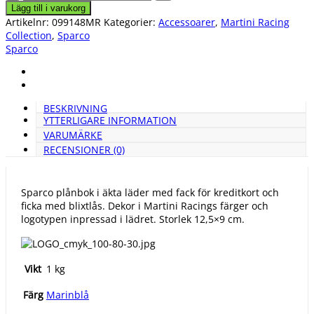
plånbok
Lägg till i varukorg
Martini
Artikelnr:
099148MR
Kategorier:
Accessoarer
,
Martini Racing
Racing
Collection
,
Sparco
mängd
Sparco
BESKRIVNING
YTTERLIGARE INFORMATION
VARUMÄRKE
RECENSIONER (0)
Sparco plånbok i äkta läder med fack för kreditkort och
ficka med blixtlås. Dekor i Martini Racings färger och
logotypen inpressad i lädret. Storlek 12,5×9 cm.
Vikt
1 kg
Marinblå
Färg