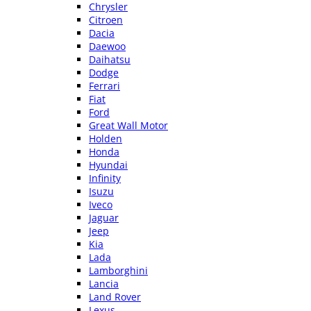
Chrysler
Citroen
Dacia
Daewoo
Daihatsu
Dodge
Ferrari
Fiat
Ford
Great Wall Motor
Holden
Honda
Hyundai
Infinity
Isuzu
Iveco
Jaguar
Jeep
Kia
Lada
Lamborghini
Lancia
Land Rover
Lexus