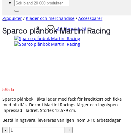
Sök
efter:
Produkter
/
Kläder och merchandise
/
Accessoarer
Add to wishlist
Sparco plånbok Martini Racing
565
kr
Sparco plånbok i äkta läder med fack för kreditkort och ficka
med blixtlås. Dekor i Martini Racings färger och logotypen
inpressad i lädret. Storlek 12,5×9 cm.
Beställningsvara, levereras vanligen inom 3-10 arbetsdagar
Sparco