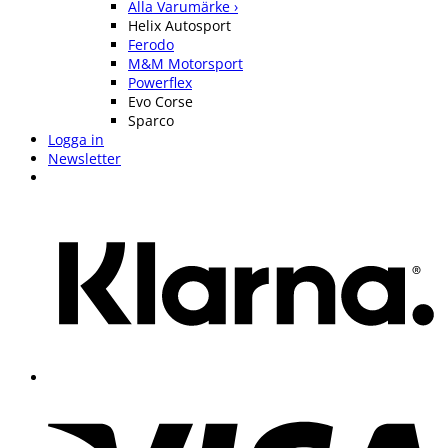
Alla Varumärke ›
Helix Autosport
Ferodo
M&M Motorsport
Powerflex
Evo Corse
Sparco
Logga in
Newsletter
K
V