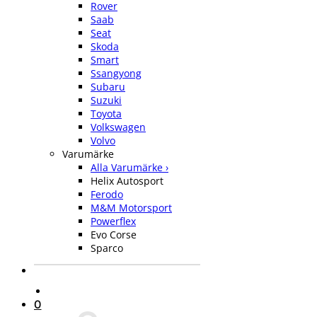
Rover
Saab
Seat
Skoda
Smart
Ssangyong
Subaru
Suzuki
Toyota
Volkswagen
Volvo
Varumärke
Alla Varumärke ›
Helix Autosport
Ferodo
M&M Motorsport
Powerflex
Evo Corse
Sparco
0