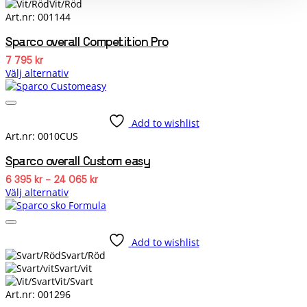
Vit/Röd
alternativen
Art.nr: 001144
kan
väljas
Sparco overall Competition Pro
på
produktsidan
7 795
kr
Välj alternativ
Den
här
produkten
Add to wishlist
har
Art.nr: 0010CUS
flera
varianter.
Sparco overall Custom easy
De
olika
Prisintervall:
6 395
kr
–
24 065
kr
6
alternativen
Välj alternativ
395 kr
kan
Den
till
väljas
24
här
065 kr
på
produkten
produktsidan
Add to wishlist
har
Svart/Röd
flera
Svart/vit
varianter.
Vit/Svart
De
Art.nr: 001296
olika