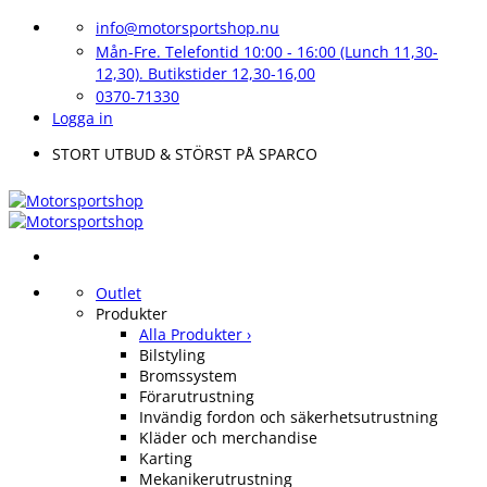
Skip
info@motorsportshop.nu
to
Mån-Fre. Telefontid 10:00 - 16:00 (Lunch 11,30-
content
12,30). Butikstider 12,30-16,00
0370-71330
Logga in
STORT UTBUD & STÖRST PÅ SPARCO
Outlet
Produkter
Alla Produkter ›
Bilstyling
Bromssystem
Förarutrustning
Invändig fordon och säkerhetsutrustning
Kläder och merchandise
Karting
Mekanikerutrustning