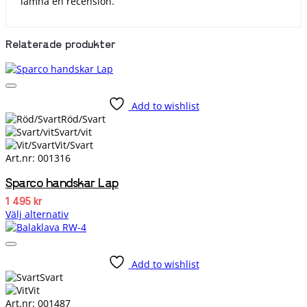
lämna en recension.
Relaterade produkter
Add to wishlist
Röd/Svart
Svart/vit
Vit/Svart
Art.nr: 001316
Sparco handskar Lap
1 495
kr
Välj alternativ
Den
här
produkten
Add to wishlist
har
Svart
flera
Vit
varianter.
Art.nr: 001487
De