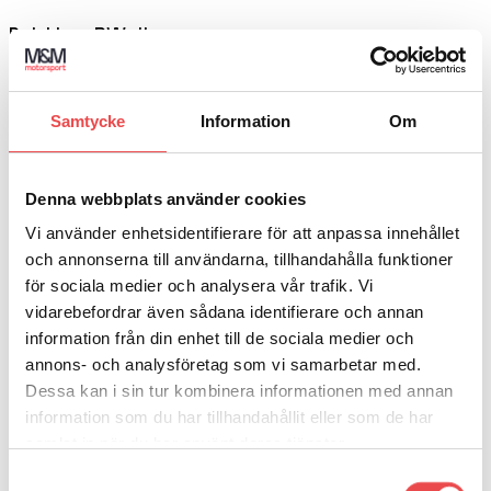
olika
Balaklava RW-4
alternativen
kan
495
kr
väljas
Välj alternativ
på
Den
produktsidan
Samtycke
Information
Om
här
produkten
Add to wishlist
har
Art.nr: 001144MR
flera
Denna webbplats använder cookies
varianter.
Sparco overall Martini Racing
De
Vi använder enhetsidentifierare för att anpassa innehållet
olika
13 395
kr
och annonserna till användarna, tillhandahålla funktioner
alternativen
Välj alternativ
för sociala medier och analysera vår trafik. Vi
kan
Den
väljas
vidarebefordrar även sådana identifierare och annan
här
på
produkten
information från din enhet till de sociala medier och
produktsidan
Add to wishlist
har
annons- och analysföretag som vi samarbetar med.
Blå
flera
Dessa kan i sin tur kombinera informationen med annan
Svart
varianter.
Svart/Gul
information som du har tillhandahållit eller som de har
De
Svart/Röd
olika
samlat in när du har använt deras tjänster.
Vit
alternativen
Samtyckesval
Art.nr: 001295
kan