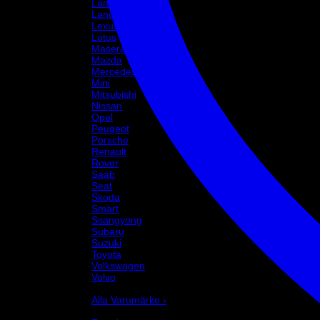
Lancia
Land Rover
Lexus
Lotus
Maserati
Mazda
Mercedes
Mini
Mitsubishi
Nissan
Opel
Peugeot
Porsche
Renault
Rover
Saab
Seat
Skoda
Smart
Ssangyong
Subaru
Suzuki
Toyota
Volkswagen
Volvo
Varumärke
Alla Varumärke ›
Helix Autosport