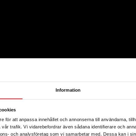
verkad av mjuk combed cotton 80%, Polyamid 17% och Elastane 3%. St
Information
cookies
e för att anpassa innehållet och annonserna till användarna, tillh
vår trafik. Vi vidarebefordrar även sådana identifierare och anna
verkad av mjuk combed cotton 80%, Polyamid 17% och Elastane 3%. St
nnons- och analysföretag som vi samarbetar med. Dessa kan i sin