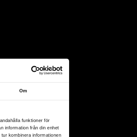
orlek 41/46
Om
andahålla funktioner för
n information från din enhet
orlek 41/46
 tur kombinera informationen