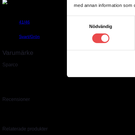
med annan information som du 
Vikt
0,3 kg
Samtyckesval
41/46
Storlek
Nödvändig
Svart/Grön
Färg
Varumärke
Sparco
Sparco, världsledande inom säkerhet för bilsport
Sparco skapades
tragisk utgång. Sedan dess har Sparco i över 40 år varit ett världsleda
produktionsenhet för specialsydda overaller. Vi är officiella Sparco i
produkter som inte finns hemma går oftast att ordna inom några daga
Recensioner
Det finns inga recensioner än.
Endast inloggade kunder som har köpt denna produkt får lämna en r
Relaterade produkter