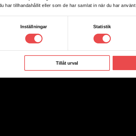
har tillhandahållit eller som de har samlat in när du har använt 
Inställningar
Statistik
Tillåt urval
 1977 av två unga racingförare i Torino som drömde om att öka säker
nde företag inom säkerhet för bilsport. Sparco har sitt huvudkontor och 
mportörer sedan 2009 och har därför hunnit skaffa oss stor erfarenhet av 
r.
ecension.