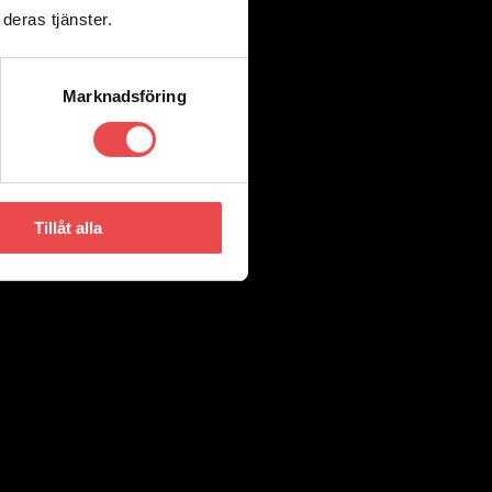
deras tjänster.
Marknadsföring
Tillåt alla
heten inom racing under en period med mycket olyckor, ofta med
lager i Torino där finns även fabrik för kolfiber produkter samt en
deras produkter. Det går en till två transporter i veckan så även