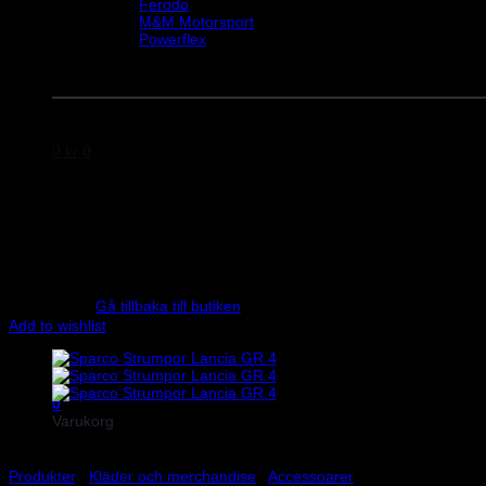
Ferodo
M&M Motorsport
Powerflex
Evo Corse
Sparco
0
kr
0
Inga produkter i varukorgen.
Gå tillbaka till butiken
Add to wishlist
0
Varukorg
Produkter
/
Kläder och merchandise
/
Accessoarer