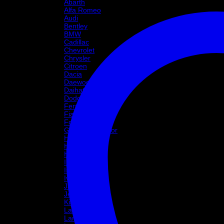
Abarth
Alfa Romeo
Audi
Bentley
BMW
Cadillac
Chevrolet
Chrysler
Citroen
Dacia
Daewoo
Daihatsu
Dodge
Ferrari
Fiat
Ford
Great Wall Motor
Holden
Honda
Hyundai
Infinity
Isuzu
Iveco
Jaguar
Jeep
Kia
Lada
Lamborghini