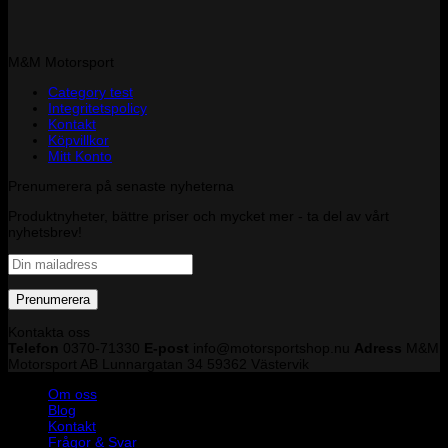
M&M Motorsport
Category test
Integritetspolicy
Kontakt
Köpvillkor
Mitt Konto
Prenumerera på senaste nyheterna
Produktnyheter, bättre priser och mycket mer - ta del av vårt
nyhetsbrev!
Kontakta oss
Telefon
0370-71330
E-post
info@motorsportshop.nu
Adress
M&M
Motorsport AB
Lunnargatan 34 59362 Västervik
Om oss
Blog
Kontakt
Frågor & Svar