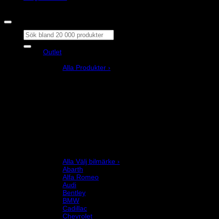
Copyright © M&M Motorsport AB 2026
Sök
efter:
Outlet
Produkter
Alla Produkter ›
Bilstyling
Bromssystem
Förarutrustning
Invändig fordon och säkerhetsutrustning
Kläder och merchandise
Karting
Mekanikerutrustning
Motor och drivlina
Racingsimulator
Chassi och fjädring
Välj bilmärke
Alla Välj bilmärke ›
Abarth
Alfa Romeo
Audi
Bentley
BMW
Cadillac
Chevrolet