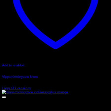
Add to wishlist
Art.nr: LU-K4
Vippströmbrytare krom
25
kr
Lägg till i varukorg