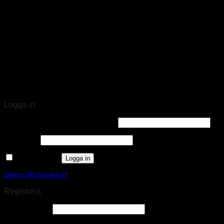
STORT UTBUD & STÖRST PÅ SPARCO
Logga in
Användarnamn eller e-postadress
*
Lösenord
*
Kom ihåg mig
Logga in
Glömt ditt lösenord?
Registrera
E-postadress
*