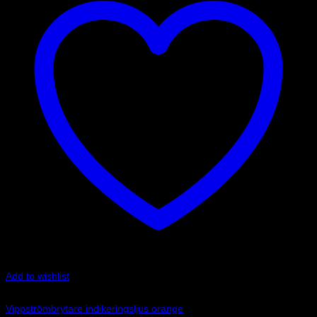
Add to wishlist
Art.nr: LU-K881
Vippströmbrytare indikeringsljus orange