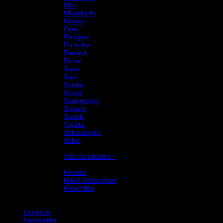
Mini
Mitsubishi
Nissan
Opel
Peugeot
Porsche
Renault
Rover
Saab
Seat
Skoda
Smart
Ssangyong
Subaru
Suzuki
Toyota
Volkswagen
Volvo
Varumärke
Alla Varumärke ›
Helix Autosport
Ferodo
M&M Motorsport
Powerflex
Evo Corse
Sparco
Logga in
Newsletter