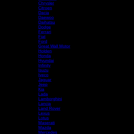
Chrysler
Citroen
Dacia
Daewoo
Daihatsu
Dodge
Ferrari
Fiat
Ford
Great Wall Motor
Holden
Honda
Hyundai
Infinity
Isuzu
Iveco
Jaguar
Jeep
Kia
Lada
Lamborghini
Lancia
Land Rover
Lexus
Lotus
Maserati
Mazda
Mercedes