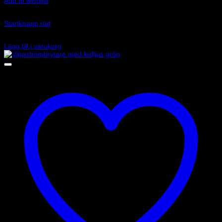
Add to wishlist
Art.nr: EL-MR220223
Startknapp röd
169
kr
Lägg till i varukorg