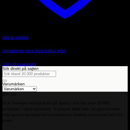
Add to wishlist
Art.nr: LU-K894V
Vippströmbrytare med ledljus grön
54
kr
Lägg till i varukorg
Sök direkt på sajten
Sök
efter:
Varumärken
Om oss
Vi är Sveriges största butik på Sparco och har över 20 000
produkter i vårat sortiment. Vi strävar alltid efter att göra kunden
nöjd genom kunskap om produkterna, snabba leveranser och bra
priser.