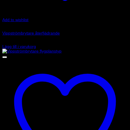
Add to wishlist
Art.nr: LU-GE348
Vippströmbrytare återfjädrande
65
kr
Lägg till i varukorg