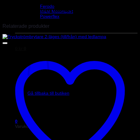
Det finns inga recensioner än.
Helix Autosport
Ferodo
Endast inloggade kunder som har köpt denna produkt får lämna en
M&M Motorsport
recension.
Powerflex
Evo Corse
Relaterade produkter
Sparco
0
kr
0
Inga produkter i varukorgen.
Gå tillbaka till butiken
0
Varukorg