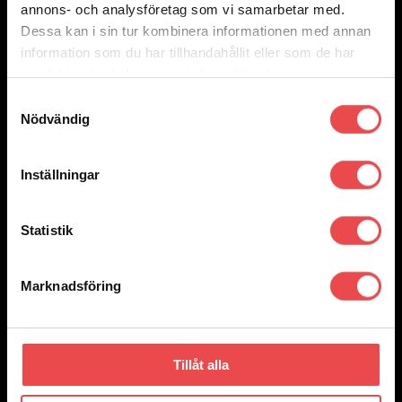
annons- och analysföretag som vi samarbetar med.
Dessa kan i sin tur kombinera informationen med annan
information som du har tillhandahållit eller som de har
samlat in när du har använt deras tjänster.
Samtyckesval
Nödvändig
Inställningar
Statistik
Marknadsföring
Add to wishlist
Art.nr: LU-K104
Indikeringslampa röd diameter 16 mm
15
kr
Tillåt alla
Lägg till i varukorg