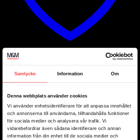
Add to wishlist
Art.nr: LO-4547
Samtycke
Information
Om
Vippströmbrytare flygplanstyp
328
kr
Lägg till i varukorg
Denna webbplats använder cookies
Vi använder enhetsidentifierare för att anpassa innehållet
och annonserna till användarna, tillhandahålla funktioner
för sociala medier och analysera vår trafik. Vi
vidarebefordrar även sådana identifierare och annan
information från din enhet till de sociala medier och