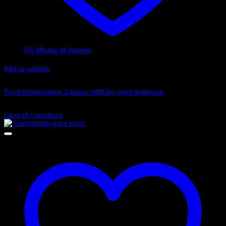
Inga produkter i varukorgen.
Gå tillbaka till butiken
Add to wishlist
Art.nr: LU-LAS316R
Tryckströmbrytare 2-läges (till/från) med ledlampa
107
kr
Lägg till i varukorg