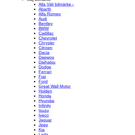
Alla Välj bilmärke ›
Abarth
Alfa Romeo
Audi
Bentley
BMW
Cadillac
Chevrolet
Chrysler
Citroen
Dacia
Daewoo
Daihatsu
Dodge
Ferrari
Fiat
Ford
Great Wall Motor
Holden
Honda
Hyundai
Infinity
Isuzu
Iveco
Jaguar
Jeep
Kia
Lada