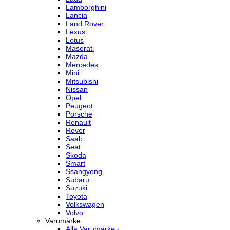
Lamborghini
Lancia
Land Rover
Lexus
Lotus
Maserati
Mazda
Mercedes
Mini
Mitsubishi
Nissan
Opel
Peugeot
Porsche
Renault
Rover
Saab
Seat
Skoda
Smart
Ssangyong
Subaru
Suzuki
Toyota
Volkswagen
Volvo
Varumärke
Alla Varumärke ›