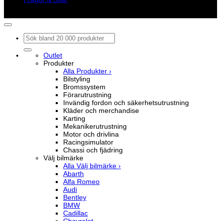
Copyright © M&M Motorsport AB 2026
Sök
efter:
Outlet
Produkter
Alla Produkter ›
Bilstyling
Bromssystem
Förarutrustning
Invändig fordon och säkerhetsutrustning
Kläder och merchandise
Karting
Mekanikerutrustning
Motor och drivlina
Racingsimulator
Chassi och fjädring
Välj bilmärke
Alla Välj bilmärke ›
Abarth
Alfa Romeo
Audi
Bentley
BMW
Cadillac