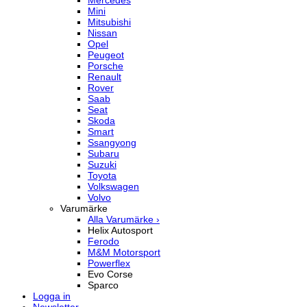
Mercedes
Mini
Mitsubishi
Nissan
Opel
Peugeot
Porsche
Renault
Rover
Saab
Seat
Skoda
Smart
Ssangyong
Subaru
Suzuki
Toyota
Volkswagen
Volvo
Varumärke
Alla Varumärke ›
Helix Autosport
Ferodo
M&M Motorsport
Powerflex
Evo Corse
Sparco
Logga in