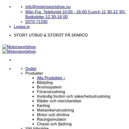
Skip
info@motorsportshop.nu
to
Mån-Fre. Telefontid 10:00 - 16:00 (Lunch 11,30-12,30).
content
Butikstider 12,30-16,00
0370-71330
Logga in
STORT UTBUD & STÖRST PÅ SPARCO
Outlet
Produkter
Alla Produkter ›
Bilstyling
Bromssystem
Förarutrustning
Invändig fordon och säkerhetsutrustning
Kläder och merchandise
Karting
Mekanikerutrustning
Motor och drivlina
Racingsimulator
Chassi och fjädring
Välj bilmärke