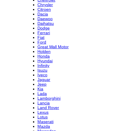
Chevrolet
Chrysler
Citroen
Dacia
Daewoo
Daihatsu
Dodge
Ferrari
Fiat
Ford
Great Wall Motor
Holden
Honda
Hyundai
Infinity
Isuzu
Iveco
Jaguar
Jeep
Kia
Lada
Lamborghini
Lancia
Land Rover
Lexus
Lotus
Maserati
Mazda