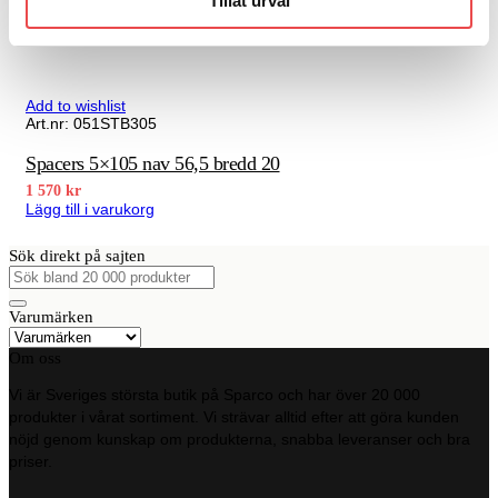
Tillåt urval
Add to wishlist
Art.nr: 051STB305
Spacers 5×105 nav 56,5 bredd 20
1 570
kr
Lägg till i varukorg
Sök direkt på sajten
Sök
efter:
Varumärken
Om oss
Vi är Sveriges största butik på Sparco och har över 20 000
produkter i vårat sortiment. Vi strävar alltid efter att göra kunden
nöjd genom kunskap om produkterna, snabba leveranser och bra
priser.