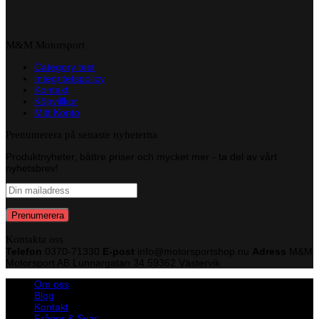
M&M Motorsport
Category test
Integritetspolicy
Kontakt
Köpvillkor
Mitt Konto
Prenumerera på senaste nyheterna
Produktnyheter, bättre priser och mycket mer - ta del av vårt
nyhetsbrev!
Kontakta oss
Telefon
0370-71330
E-post
info@motorsportshop.nu
Adress
M&M
Motorsport AB
Lunnargatan 34 59362 Västervik
Om oss
Blog
Kontakt
Frågor & Svar