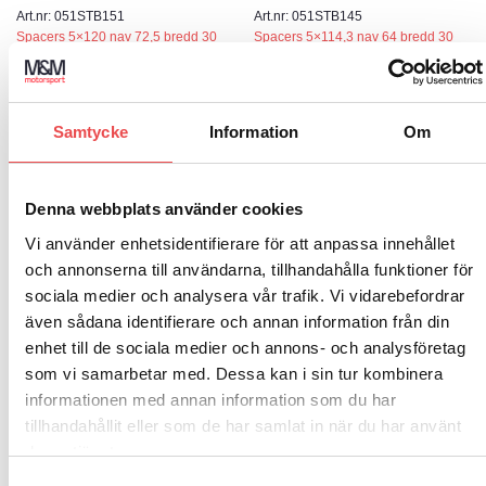
Art.nr: 051STB151
Art.nr: 051STB145
Spacers 5×120 nav 72,5 bredd 30
Spacers 5×114,3 nav 64 bredd 30
3 275
kr
3 110
kr
LÄGG TILL I VARUKORG
LÄGG TILL I VARUKORG
Add to wishlist
Add to wishlist
Samtycke
Information
Om
Art.nr: 00499124SX
Art.nr: 00499124DX
Modellanpassat stolsfäste
Modellanpassat stolsfäste
Denna webbplats använder cookies
00499124SX
00499124DX
1 555
kr
1 555
kr
Vi använder enhetsidentifierare för att anpassa innehållet
och annonserna till användarna, tillhandahålla funktioner för
LÄGG TILL I VARUKORG
LÄGG TILL I VARUKORG
Add to wishlist
Add to wishlist
sociala medier och analysera vår trafik. Vi vidarebefordrar
även sådana identifierare och annan information från din
enhet till de sociala medier och annons- och analysföretag
Art.nr: 00499123
Art.nr: 01502226
som vi samarbetar med. Dessa kan i sin tur kombinera
Modellanpassat stolsfäste
Rattnav Mini Cooper MK7
informationen med annan information som du har
00499123
890
kr
1 100
kr
tillhandahållit eller som de har samlat in när du har använt
LÄGG TILL I VARUKORG
deras tjänster.
LÄGG TILL I VARUKORG
Add to wishlist
Add to wishlist
Samtyckesval