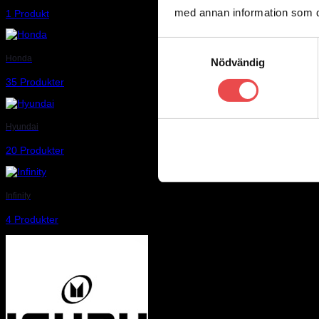
med annan information som du 
1 Produkt
Samtyckesval
Honda
Nödvändig
35 Produkter
Hyundai
20 Produkter
Infinity
4 Produkter