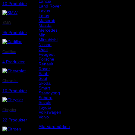
Lancia
10 Produkter
Land Rover
Lexus
Lotus
Maserati
BMW
Mazda
Mercedes
95 Produkter
Mini
Mitsubishi
Nissan
Opel
Cadillac
Peugeot
Porsche
4 Produkter
Renault
Rover
Saab
Seat
Chevrolet
Skoda
Smart
10 Produkter
Ssangyong
Subaru
Suzuki
Toyota
Chrysler
Volkswagen
Volvo
22 Produkter
Varumärke
Alla Varumärke ›
Helix Autosport