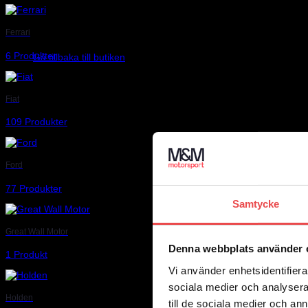
Ferrari
Inga produkter i varukorgen.
6 Produkter
Gå tillbaka till butiken
Fiat
109 Produkter
Ford
77 Produkter
Samtycke
Great Wall Motor
Denna webbplats använder 
1 Produkt
Vi använder enhetsidentifierar
sociala medier och analysera 
Holden
till de sociala medier och a