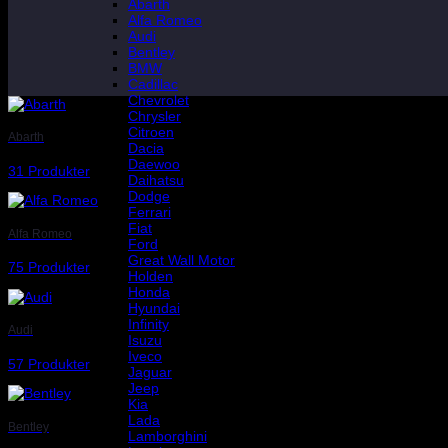
Abarth
Alfa Romeo
Audi
Bentley
BMW
Cadillac
Chevrolet
Chrysler
Citroen
Abarth
Dacia
Daewoo
31 Produkter
Daihatsu
Dodge
Ferrari
Fiat
Alfa Romeo
Ford
Great Wall Motor
75 Produkter
Holden
Honda
Hyundai
Infinity
Audi
Isuzu
Iveco
57 Produkter
Jaguar
Jeep
Kia
Lada
Bentley
Lamborghini