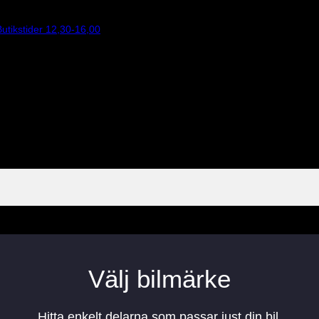
utikstider 12,30-16,00
Välj bilmärke
Hitta enkelt delarna som passar just din bil.