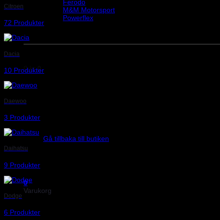
Ferodo
Citroen
M&M Motorsport
Powerflex
72 Produkter
Evo Corse
Sparco
Dacia
0
kr
0
10 Produkter
Daewoo
3 Produkter
Inga produkter i varukorgen.
Gå tillbaka till butiken
Daihatsu
9 Produkter
0
Varukorg
Dodge
6 Produkter