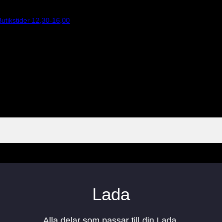
utikstider 12,30-16,00
Lada
Alla delar som passar till din Lada.