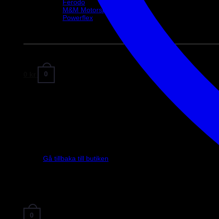
Ferodo
M&M Motorsport
Powerflex
Evo Corse
Sparco
0
0
kr
Gå tillbaka till butiken
0