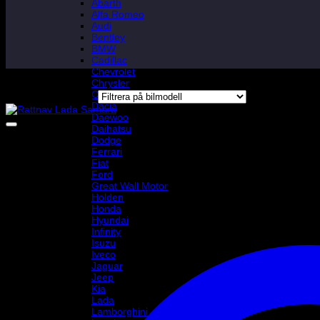
Abarth
Alfa Romeo
Audi
Bentley
BMW
Cadillac
Chevrolet
Chrysler
Citroen
Filtrera på bilmodell
Dacia
Daewoo
Daihatsu
Dodge
Ferrari
Fiat
Ford
Great Wall Motor
Holden
Honda
Hyundai
Infinity
Isuzu
Iveco
Jaguar
Jeep
Kia
Lada
Lamborghini