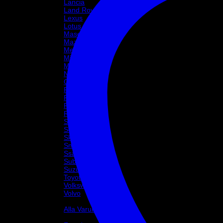
Lancia
Land Rover
Lexus
Lotus
Maserati
Mazda
Mercedes
Mini
Mitsubishi
Nissan
Opel
Peugeot
Porsche
Renault
Rover
Saab
Seat
Skoda
Smart
Ssangyong
Subaru
Suzuki
Toyota
Volkswagen
Volvo
Varumärke
Alla Varumärke ›
Helix Autosport