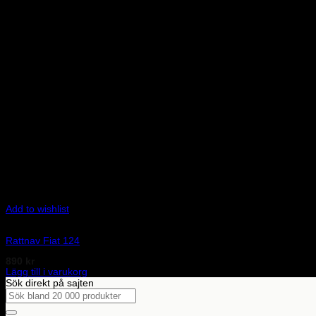
Add to wishlist
Art.nr: 01502190
Rattnav Fiat 124
890
kr
Lägg till i varukorg
Sök direkt på sajten
Sök
efter: