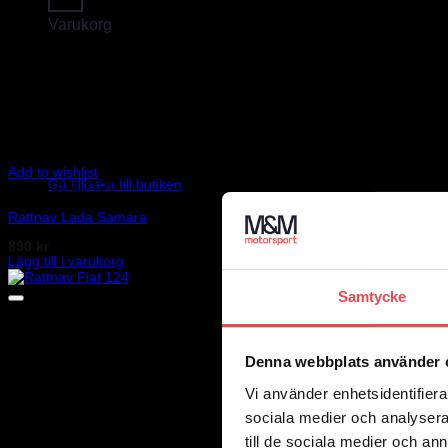
Varukorg
Add to wishlist
Gå tillbaka till butiken
Art.nr: 01502191
Rattnav Lada Samara
890
kr
Lägg till i varukorg
Samtycke
Denna webbplats använder 
Vi använder enhetsidentifierar
sociala medier och analysera 
till de sociala medier och a