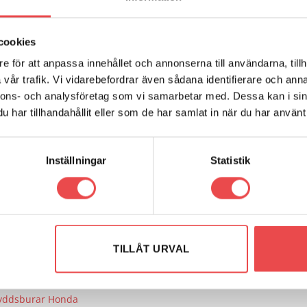
kr
755
kr
G TILL I VARUKORG
LÄGG TILL I VARUKORG
cookies
e för att anpassa innehållet och annonserna till användarna, tillh
vår trafik. Vi vidarebefordrar även sådana identifierare och anna
r: PFF42-601
Art.nr: PFF25-108
Add to
Add
nnons- och analysföretag som vi samarbetar med. Dessa kan i sin
wishlist
wish
rflexbussning
Powerflexbussning
har tillhandahållit eller som de har samlat in när du har använt 
kr
225
kr
G TILL I VARUKORG
LÄGG TILL I VARUKORG
Inställningar
Statistik
r: PFF25-104-25
Art.nr: PFF25-104-24
Add to
Add
wishlist
wish
rflexbussning
Powerflexbussning
r
535
kr
TILLÅT URVAL
G TILL I VARUKORG
LÄGG TILL I VARUKORG