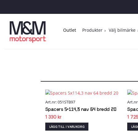
Skip
to
content
Outlet
Produkter
Välj bilmärke
Art.nr: 051STB97
Art.n
Add to
wishlist
Spacers 5×114,3 nav 64 bredd 20
Spac
1 330
kr
1 72
LÄGG TILL I VARUKORG
LÄG