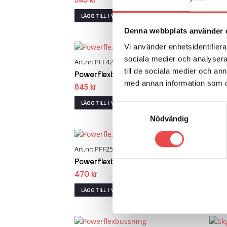
545
kr
665
LÄGG TILL I VARUKORG
LÄG
Denna webbplats använder 
Vi använder enhetsidentifierar
sociala medier och analysera 
Art.nr: PFF42-602
Art.n
Add to
till de sociala medier och a
wishlist
Powerflexbussning
Powe
med annan information som du 
845
kr
800
LÄGG TILL I VARUKORG
LÄG
Samtyckesval
Nödvändig
Art.nr: PFF25-105
Art.n
Add to
wishlist
Powerflexbussning
Powe
470
kr
535
k
LÄGG TILL I VARUKORG
LÄG