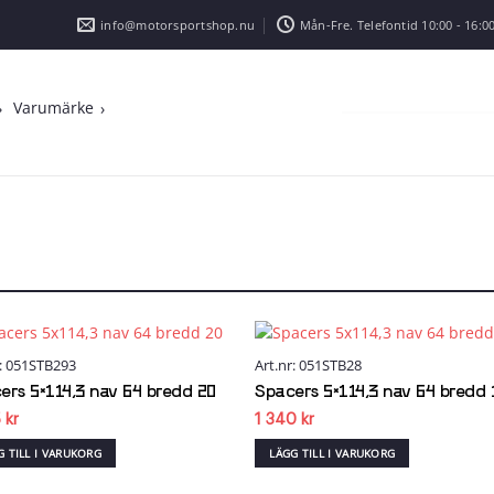
info@motorsportshop.nu
Mån-Fre. Telefontid 10:00 - 16:00
Varumärke
r: 051STB293
Art.nr: 051STB28
Add to
Add
wishlist
wish
ers 5×114,3 nav 64 bredd 20
Spacers 5×114,3 nav 64 bredd 
5
kr
1 340
kr
G TILL I VARUKORG
LÄGG TILL I VARUKORG