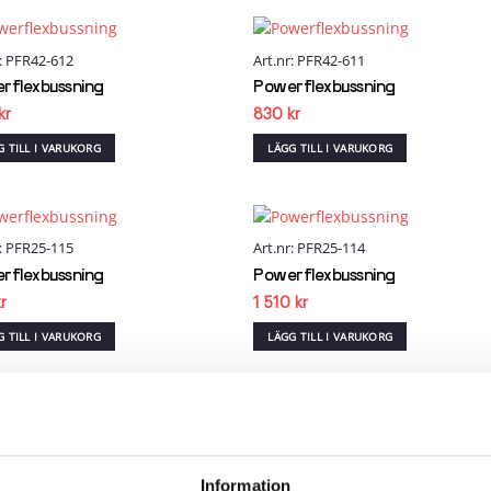
r: PFR42-612
Art.nr: PFR42-611
Add to
Add
wishlist
wish
rflexbussning
Powerflexbussning
kr
830
kr
G TILL I VARUKORG
LÄGG TILL I VARUKORG
r: PFR25-115
Art.nr: PFR25-114
Add to
Add
wishlist
wish
rflexbussning
Powerflexbussning
kr
1 510
kr
G TILL I VARUKORG
LÄGG TILL I VARUKORG
r: PFR25-111
Art.nr: PFR25-110
Add to
Add
wishlist
wish
rflexbussning
Powerflexbussning
Information