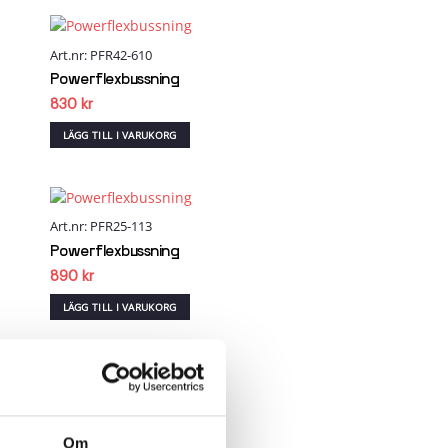
Art.nr: PFR42-610
 to
Add to
list
wishlist
Powerflexbussning
830
kr
LÄGG TILL I VARUKORG
Art.nr: PFR25-113
 to
Add to
list
wishlist
Powerflexbussning
890
kr
LÄGG TILL I VARUKORG
Art.nr: PFR25-109
 to
Add to
list
wishlist
Powerflexbussning
Om