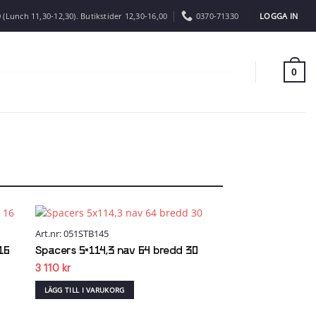
LOGGA IN
 (Lunch 11,30-12,30). Butikstider 12,30-16,00
0370-71330
0
Art.nr: 051STB145
 to
Add to
list
wishlist
16
Spacers 5×114,3 nav 64 bredd 30
3 110
kr
LÄGG TILL I VARUKORG