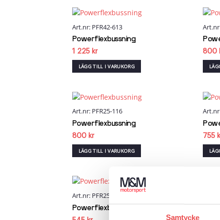
Art.nr: PFR42-613
Art.n
Add to
wishlist
Powerflexbussning
Powe
1 225
kr
800
LÄGG TILL I VARUKORG
LÄG
Art.nr: PFR25-116
Art.n
Add to
wishlist
Powerflexbussning
Powe
800
kr
755
LÄGG TILL I VARUKORG
LÄG
Art.nr: PFR25-112
Art.n
Add to
wishlist
Powerflexbussning
Powe
Samtycke