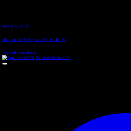
Add to wishlist
Art.nr: 051STB409
Spacers 5×114,3 nav 67 bredd 25
2 330
kr
Lägg till i varukorg