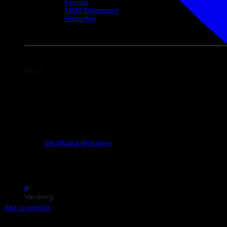
Ferodo
M&M Motorsport
Powerflex
Evo Corse
Sparco
0
kr
0
Inga produkter i varukorgen.
Gå tillbaka till butiken
0
Varukorg
Add to wishlist
Art.nr: 051STB50