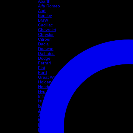
Abarth
Alfa Romeo
Audi
Bentley
BMW
Cadillac
Chevrolet
Chrysler
Citroen
Dacia
Daewoo
Daihatsu
Dodge
Ferrari
Fiat
Ford
Great Wall Motor
Holden
Honda
Hyundai
Infinity
Isuzu
Iveco
Jaguar
Jeep
Kia
Lada
Lamborghini