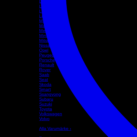
Lancia
Land Rover
Lexus
Lotus
Maserati
Mazda
Mercedes
Mini
Mitsubishi
Nissan
Opel
Peugeot
Porsche
Renault
Rover
Saab
Seat
Skoda
Smart
Ssangyong
Subaru
Suzuki
Toyota
Volkswagen
Volvo
Varumärke
Alla Varumärke ›
Helix Autosport