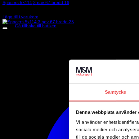
Spacers 5×114,3 nav 67 bredd 16
1 245
kr
Inga produkter i varukorgen.
Lägg till i varukorg
Gå tillbaka till butiken
Samtycke
Denna webbplats använder 
Vi använder enhetsidentifierar
sociala medier och analysera 
till de sociala medier och a