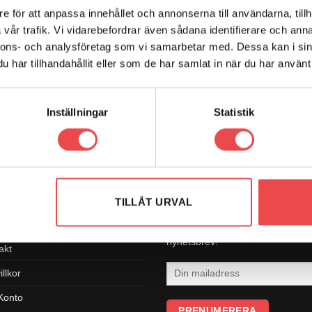
e för att anpassa innehållet och annonserna till användarna, tillh
vår trafik. Vi vidarebefordrar även sådana identifierare och anna
nnons- och analysföretag som vi samarbetar med. Dessa kan i sin
VARUMÄRKEN
har tillhandahållit eller som de har samlat in när du har använt 
Inställningar
Statistik
M MOTORSPORT
PRENUMERERA PÅ SENA
NYHETERNA
gory test
TILLÅT URVAL
Produktnyheter, bättre priser och
ritetspolicy
mycket mer - ta del av vårt
nyhetsbrev!
akt
llkor
 Konto