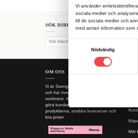
Vi använder enhetsidentifierar
sociala medier och analysera 
till de sociala medier och a
SÖK DIREKT PÅ SAJTEN
med annan information som du 
Sök
Samtyckesval
efter:
Nödvändig
OM OSS
M&
Vi är Sveriges största butik på Sparco
Cate
och har över 20 000 produkter i vårat
sortiment. Vi strävar alltid efter att
Integ
göra kunden nöjd genom kunskap om
Kont
produkterna, snabba leveranser och
bra priser.
Köpvi
Mitt