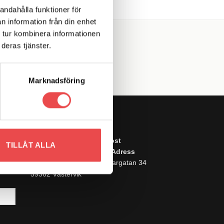
andahålla funktioner för
n information från din enhet
 tur kombinera informationen
deras tjänster.
Marknadsföring
STE
KONTAKTA OSS
Telefon
0370-71330
E-post
TILLÅT ALLA
info@motorsportshop.nu
Adress
M&M Motorsport AB
Lunnargatan 34
59362 Västervik