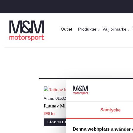
Skip
to
content
Outlet
Produkter
Välj bilmärke
Art.nr: 01502105
Add to
Rattnav Mitsubishi Colt Mirage mfl
wishlist
Samtycke
890
kr
LÄGG TILL I VARUKORG
Denna webbplats använder 