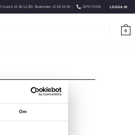
0 (Lunch 11,30-12,30). Butikstider 12,30-16,00
0370-71330
LOGGA IN
0
Om