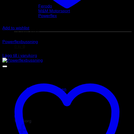
Helix Autosport
Ferodo
M&M Motorsport
Powerflex
Evo Corse
Sparco
Add to wishlist
Art.nr: PFR80-1310
Powerflexbussning
0
kr
0
1 360
kr
Lägg till i varukorg
Inga produkter i varukorgen.
Gå tillbaka till butiken
0
Varukorg