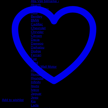
Alla Välj bilmärke ›
Abarth
Alfa Romeo
Audi
Bentley
BMW
Cadillac
Chevrolet
Chrysler
Citroen
Dacia
Daewoo
Daihatsu
Dodge
Ferrari
Fiat
Ford
Great Wall Motor
Holden
Honda
Hyundai
Infinity
Isuzu
Iveco
Jaguar
Jeep
Add to wishlist
Kia
Art.nr: PFF80-802
Lada