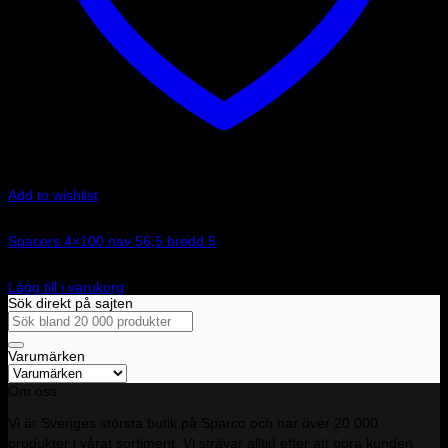
Add to wishlist
Art.nr: 051STB02
Spacers 4×100 nav 56,5 bredd 5
990
kr
Lägg till i varukorg
Sök direkt på sajten
Sök
efter:
Varumärken
Om oss
Vi är Sveriges största butik på Sparco och har över 20 000
produkter i vårat sortiment. Vi strävar alltid efter att göra kunden