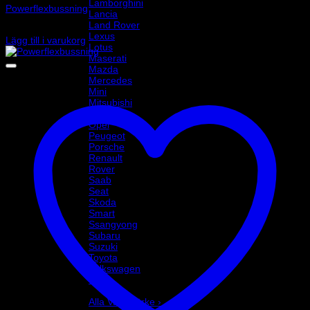
Lamborghini
Powerflexbussning
Lancia
Land Rover
875
kr
Lexus
Lägg till i varukorg
Lotus
Maserati
Mazda
Mercedes
Mini
Mitsubishi
Nissan
Opel
Peugeot
Porsche
Renault
Rover
Saab
Seat
Skoda
Smart
Ssangyong
Subaru
Suzuki
Toyota
Volkswagen
Volvo
Varumärke
Alla Varumärke ›