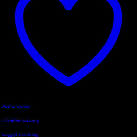
Add to wishlist
Art.nr: PFF80-801
Powerflexbussning
830
kr
Lägg till i varukorg