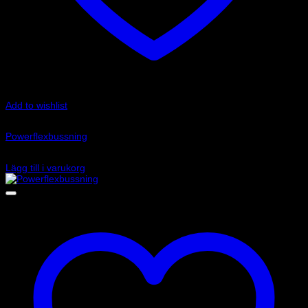
Add to wishlist
Art.nr: PFF80-1324R
Powerflexbussning
385
kr
Lägg till i varukorg